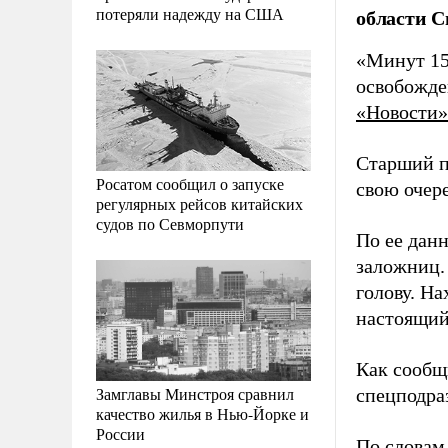
потеряли надежду на США
области С
«Минут 15
освобожде
«Новости»
Старший п
Росатом сообщил о запуске
свою очер
регулярных рейсов китайских
судов по Севморпути
По ее дан
заложниц. 
голову. Н
настоящий
Как сообщ
Замглавы Минстроя сравнил
спецподра
качество жилья в Нью-Йорке и
России
По словам 