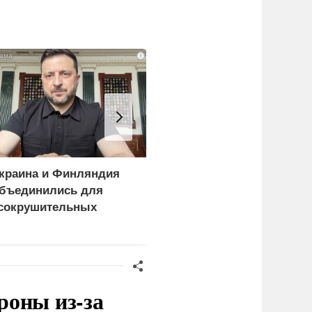
i
краина и Финляндия
Пощечина всей системе
бъединились для
правосудия: что
сокрушительных
натворил сын
анкций" против России
украинского олигарха
роны из-за