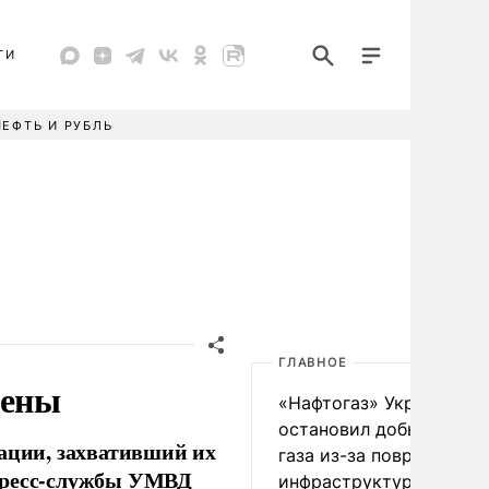
ТИ
НЕФТЬ И РУБЛЬ
ГЛАВНОЕ
дены
«Нафтогаз» Украины
остановил добычу нефт
рации, захвативший их
газа из-за повреждения
 пресс-службы УМВД
инфраструктуры