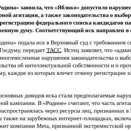
одина» заявила, что «Яблоко» допустило наруше
ной агитации, а также законодательства о выбор
регистрацию федерального списка кандидатов па
венную думу. Соответствующий иск направлен в с
одина» подала иск в Верховный суд с требованием с
 Госдуму, передает
ТАСС
. Истец заявляет, что «адм
многочисленные нарушения законодательства о выбор
ельства об интеллектуальной собственности и о про
му, каждое из которых влечет отмену регистрации 
основных доводов иска стали предполагаемые нару
ной кампании. В «Родине» считают, что часть агит
распространялась через ресурсы лиц, признанных 
 а также на зарубежных интернет-площадках, включа
жит компании Meta, признанной экстремистской ор