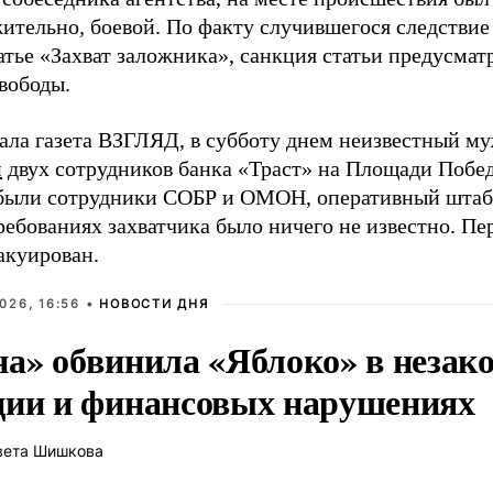
ительно, боевой. По факту случившегося следствие
атье «Захват заложника», санкция статьи предусматр
вободы.
ала газета ВЗГЛЯД, в субботу днем неизвестный 
и
двух сотрудников банка «Траст» на Площади Побед
были сотрудники СОБР и ОМОН, оперативный штаб 
ребованиях захватчика было ничего не известно. Пе
акуирован.
026, 16:56 •
НОВОСТИ ДНЯ
на» обвинила «Яблоко» в незак
ции и финансовых нарушениях
вета Шишкова