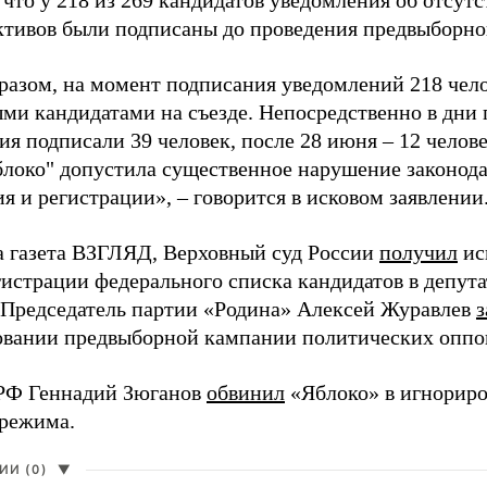
 что у 218 из 269 кандидатов уведомления об отсу
активов были подписаны до проведения предвыборног
разом, на момент подписания уведомлений 218 чело
ми кандидатами на съезде. Непосредственно в дни 
я подписали 39 человек, после 28 июня – 12 челов
блоко" допустила существенное нарушение законода
 и регистрации», – говорится в исковом заявлении
а газета ВЗГЛЯД, Верховный суд России
получил
ис
гистрации федерального списка кандидатов в депут
 Председатель партии «Родина» Алексей Журавлев
з
вании предвыборной кампании политических оппо
РФ Геннадий Зюганов
обвинил
«Яблоко» в игнорир
 режима.
И (0)
▼