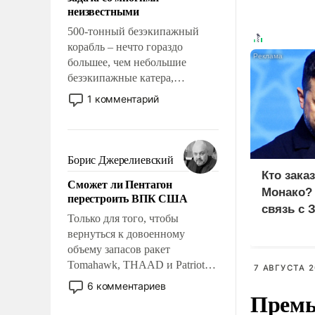
адаптироваться.
неизвестными
500-тонный безэкипажный
корабль – нечто гораздо
большее, чем небольшие
безэкипажные катера,
применение которых уже
1 комментарий
стало обыденностью. Задача по
созданию такого корабля очень
сложна и амбициозна. Однако
и ее реализация радикально
Борис Джерелиевский
поднимет наши боевые
Кто зака
Сможет ли Пентагон
возможности.
Монако?
перестроить ВПК США
связь с 
Только для того, чтобы
вернуться к довоенному
объему запасов ракет
Tomahawk, THAAD и Patriot
7 АВГУСТА 2
США потребуется более трех
6 комментариев
Премь
лет. Даже небольшая война с
Ираном опустошила