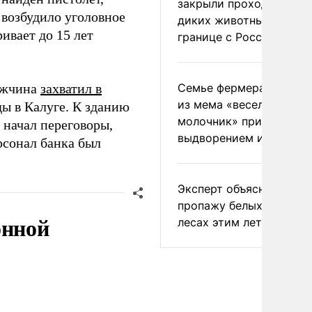
закрыли проходы для
 возбудило уголовное
диких животных на
ивает до 15 лет
границе с Россией
мужчина
захватил в
Семье фермера Уолкер
из мема «веселый
ы в Калуге. К зданию
молочник» пригрозили
начал переговоры,
выдворением из Росси
рсонал банка был
Эксперт объяснил
пропажу белых грибов 
онной
лесах этим летом