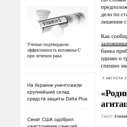
предполож
дело по ст
лишения с
Как сообщ
заложник
Ученые подтвердили
эффективность витамина C
банка при
при лечении рака
однако о т
спешно эв
7 АВГУСТА 2
На Украине уничтожили
«Роди
крупнейший склад
средств защиты Delta Plus
агита
Tекст:
Елиза
Сенат США одобрил
ужесточение санкций