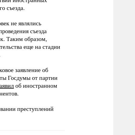
тствии иностранных
о съезда.
век не являлись
проведения съезда
ек. Таким образом,
тельства еще на стадии
.
ковое заявление об
аты Госдумы от партии
аявил
об иностранном
нентов.
овании преступлений