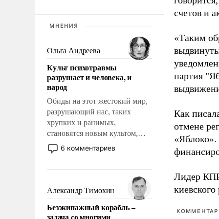
говорится,
счетов и 
МНЕНИЯ
«Таким об
выдвинуты
Ольга Андреева
уведомлени
Культ психотравмы
партия "Я
разрушает и человека, и
народ
выдвижения
Обиды на этот жестокий мир,
разрушающий нас, таких
Как писал
хрупких и ранимых,
отмене ре
становятся новым культом,
«Яблоко».
постепенно вытесняя и
6 комментариев
финансиро
отменяя традиционное
требование к человеку – быть
Лидер КП
мужественным и твердым под
ударами судьбы, брать на себя
киевского
Александр Тимохин
ответственность, помогать
Безэкипажный корабль –
слабым, идти вперед и
КОММЕНТАРИ
задача со многими