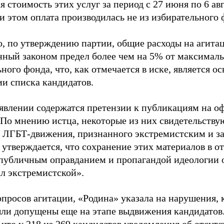
 стоимость этих услуг за период с 27 июня по 6 ав
и этом оплата производилась не из избирательного 
о, по утверждению партии, общие расходы на агит
нный законом предел более чем на 5% от максималь
ного фонда, что, как отмечается в иске, является 
ии списка кандидатов.
аявлении содержатся претензии к публикациям на о
 По мнению истца, некоторые из них свидетельству
 ЛГБТ-движения, признанного экстремистским и з
 утверждается, что сохранение этих материалов в о
«публичным оправданием и пропагандой идеологии 
ал экстремистской».
просов агитации, «Родина» указала на нарушения, 
ыли допущены еще на этапе выдвижения кандидатов. 