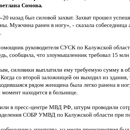
ветлана Сомова.
-20 назад был силовой захват. Захват прошел успеш
ны. Мужчина ранен в ногу», - сказала собеседница 
.
омощник руководителя СУСК по Калужской област
едь, сообщила, что злоумышленник требовал 15 млн
ным, силовики выплатили ему требуемую сумму в об
Когда со второй заложницей он выходил из здания, 
аходившаяся рядом женщина была легко ранена в но
 момент находится в больнице.
или в пресс-центре МВД РФ, штурм проводили сот
зделения СОБР УМВД по Калужской области при 
собеседника агентства, на месте происшествия был