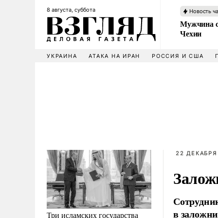
8 августа, суббота
Новость ч
Мужчина с
Чехии
УКРАИНА
АТАКА НА ИРАН
РОССИЯ И США
22 ДЕКАБРЯ 
Залож
Сотрудник
в заложн
Три исламских государства