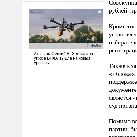
Совокупная
рублей, пр
Кроме тог
установле
избиратель
регистрац
Также в з
«Яблока».
поддержке
документе
является 
суд призн
Помимо во
партии, б