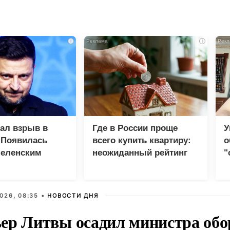
i
i
зал взрыв в
Где в России проще
У
 Появилась
всего купить квартиру:
о
Зеленским
неожиданный рейтинг
"
с
026, 08:35 •
НОВОСТИ ДНЯ
ер Литвы осадил министра обо