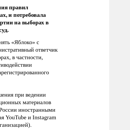
ния правил
ах, и потребовала
ртии на выборах в
уд.
нять «Яблоко» с
инистративный ответчик
ах, в частности,
тиводействии
зарегистрированного
шения при ведении
ационных материалов
в России иностранными
я YouTube и Instagram
ганизацией).