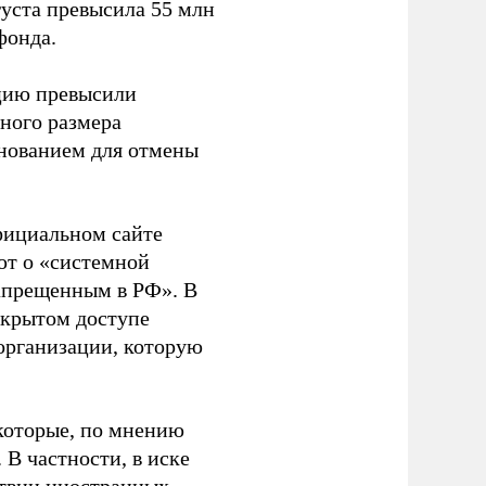
густа превысила 55 млн
фонда.
ацию превысили
ного размера
основанием для отмены
фициальном сайте
ют о «системной
апрещенным в РФ». В
ткрытом доступе
организации, которую
которые, по мнению
В частности, в иске