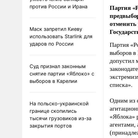
Партия «Р
против России и Ирана
предвыбор
отменить 
Маск запретил Киеву
Государст
использовать Starlink для
ударов по России
Партия «Р
выборов в
допустил 
Суд признал законным
законодат
снятие партии «Яблоко» с
экстремиз
выборов в Карелии
списка».
Одним из 
На польско-украинской
агитацион
границе скопились
«Яблока» 
тысячи грузовиков из-за
агентами,
закрытия портов
(принадле