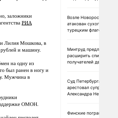
но, заложники
Возле Новороссийска
агентства
РИА
атакован сухогруз под
турецким флагом
и Лилия Мошкова, в
Минтруд предложил
 рублей и машину.
расширить список
получателей двух пенс
мен на одну из
то был ранен в ногу и
гу. Мужчина в
Суд Петербурга заочно
арестовал супругу
Александра Невзорова
рудники
поддержке ОМОН.
Финские пограничники
 найден пистолет,