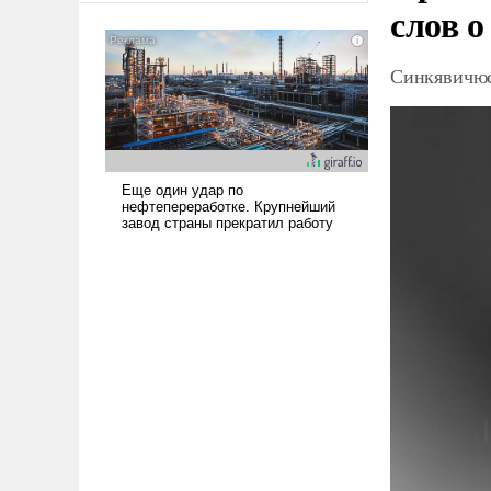
слов о
американские арсеналы.
Сложившаяся ситуация
означает многолетний период
Синкявичюс
уязвимости США, например,
перед Китаем.