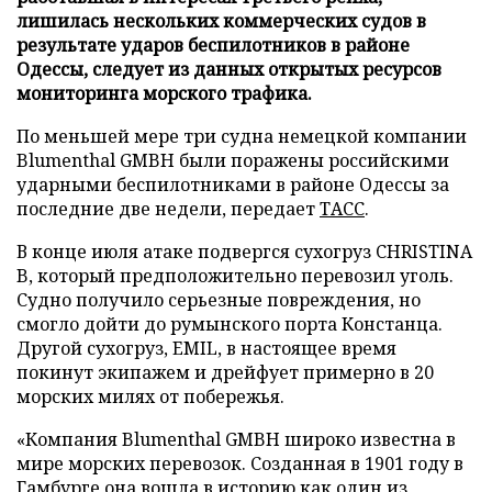
лишилась нескольких коммерческих судов в
результате ударов беспилотников в районе
Одессы, следует из данных открытых ресурсов
мониторинга морского трафика.
По меньшей мере три судна немецкой компании
Blumenthal GMBH были поражены российскими
ударными беспилотниками в районе Одессы за
последние две недели, передает
ТАСС
.
В конце июля атаке подвергся сухогруз CHRISTINA
B, который предположительно перевозил уголь.
Судно получило серьезные повреждения, но
смогло дойти до румынского порта Констанца.
Другой сухогруз, EMIL, в настоящее время
покинут экипажем и дрейфует примерно в 20
морских милях от побережья.
«Компания Blumenthal GMBH широко известна в
мире морских перевозок. Созданная в 1901 году в
Гамбурге она вошла в историю как один из