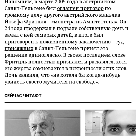
Напомним, в марте 2009 года в австрийском
Санкт-Пельтене был
оглашен приговор
по
громкому делу другого австрийского маньяка
Йозефа Фритцля – «монстра из Амштеттена». Он
24 года продержал в подвале собственную дочь и
зачал с ней семерых детей, в итоге был
приговорен к пожизненному заключению –
суд
присяжных
в Санкт-Пельтене принял это
решение единогласно. В своем последнем слове
Фритцль полностью признался и раскаялся, хотя
его жертва сомневается в искренности этих слов.
Дочь заявила, что «не хотела бы когда-нибудь
увидеть своего мучителя на свободе».
СЕЙЧАС ЧИТАЮТ