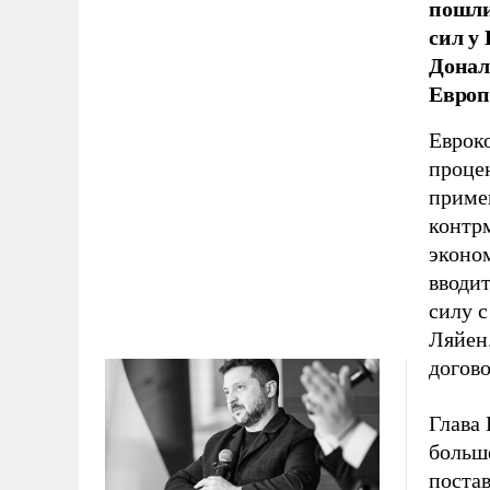
пошли
сил у
Донал
Европ
Еврок
проце
приме
контрм
эконо
вводит
силу с
Ляйен
догов
Глава 
больш
поста