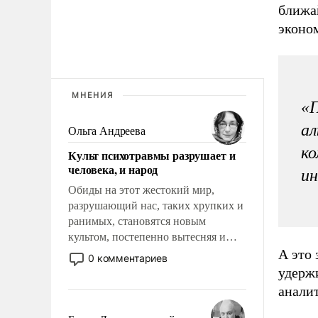
ближай
эконом
МНЕНИЯ
«П
ал
Ольга Андреева
ко
Культ психотравмы разрушает и
человека, и народ
ин
Обиды на этот жестокий мир,
разрушающий нас, таких хрупких и
ранимых, становятся новым
культом, постепенно вытесняя и
А это 
отменяя традиционное требование к
0 комментариев
человеку – быть мужественным и
удержи
твердым под ударами судьбы, брать
анали
на себя ответственность, помогать
слабым, идти вперед и