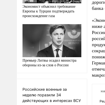
дороги
Экономист объяснил требование
банка
Европы к Турции подтверждать
происхождение газа
«Экон
ниже 
Росси
росси
проду
сокращ
пониж
Премьер Литвы осадил министра
Герман
обороны из-за слов о России
отмеча
макро
Российские военные за
НА
неделю поразили 34
действующих в интересах ВСУ
Ре