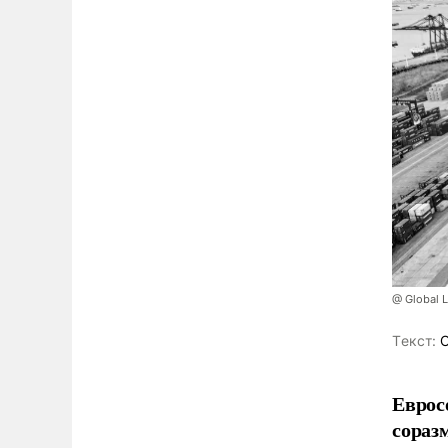
@ Global 
Tекст:
О
Еврос
сораз