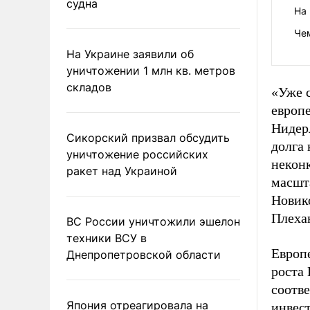
судна
На 
Че
На Украине заявили об
уничтожении 1 млн кв. метров
складов
«Уже 
европ
Нидерл
Сикорский призвал обсудить
долга
уничтожение российских
некон
ракет над Украиной
масшта
Новик
Плеха
ВС России уничтожили эшелон
техники ВСУ в
Европ
Днепропетровской области
роста 
соотве
Япония отреагировала на
инвест