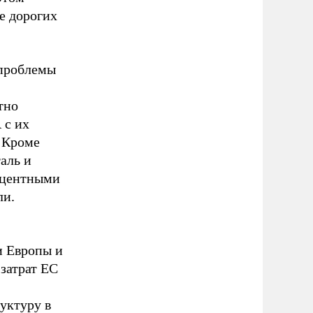
е дорогих
 проблемы
тно
 с их
 Кроме
аль и
роцентными
ли.
и Европы и
 затрат ЕС
уктуру в