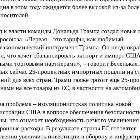
ия в этом году ожидается более высокой из-за боле
оносителей.
д к власти команды Дональда Трампа создал новые
вросоюза. «Первая – это тарифы, как любимый
еэкономический инструмент Трампа. Он неоднокра
л, что хочет сбалансировать экспорт и импорт США
ными торговыми партнерами», – говорит Беленькая.
ных сейчас 25-процентных импортных пошлин на ст
ний для всех стран, Трамп также грозит еще 25-п
ами на все товары из ЕС, в частности на автомоби
ая проблема – изоляционистская политика новой
истрации США в вопросе обеспечения безопасност
ы, что означает необходимость резкого увеличения
ронные расходы. В результате страны ЕС готовятся
твенно увеличить инвестиции в оборону и инфрастр