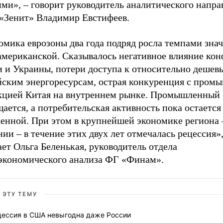
ми», – говорит руководитель аналитического напра
 «Зенит» Владимир Евстифеев.
омика еврозоны два года подряд росла темпами зна
американской. Сказывалось негативное влияние ко
и и Украины, потери доступа к относительно дешев
йским энергоресурсам, острая конкуренция с пром
кцией Китая на внутреннем рынке. Промышленный 
ается, а потребительская активность пока остается
енной. При этом в крупнейшей экономике региона 
ии – в течение этих двух лет отмечалась рецессия»,
ет Ольга Беленькая, руководитель отдела
экономического анализа ФГ «Финам».
 ЭТУ ТЕМУ
цессия в США невыгодна даже России