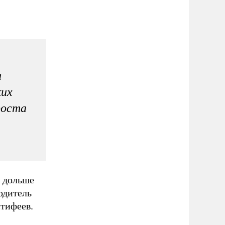
и
ких
роста
я дольше
одитель
тифеев.