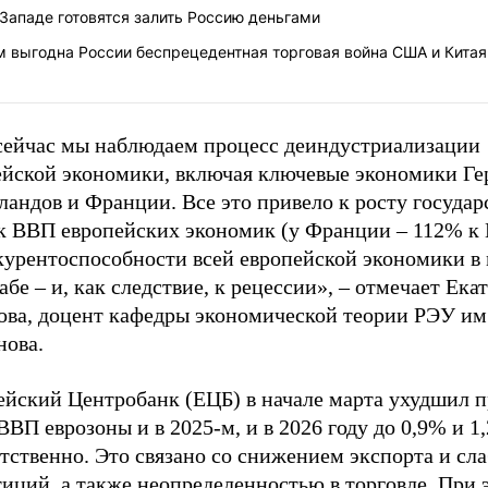
Западе готовятся залить Россию деньгами
м выгодна России беспрецедентная торговая война США и Китая
сейчас мы наблюдаем процесс деиндустриализации
ейской экономики, включая ключевые экономики Ге
андов и Франции. Все это привело к росту государ
 к ВВП европейских экономик (у Франции – 112% к
курентоспособности всей европейской экономики в
бе – и, как следствие, к рецессии», – отмечает Ека
ова, доцент кафедры экономической теории РЭУ им
нова.
ейский Центробанк (ЕЦБ) в начале марта ухудшил п
ВВП еврозоны и в 2025-м, и в 2026 году до 0,9% и 1
тственно. Это связано со снижением экспорта и сл
иций, а также неопределенностью в торговле. При 