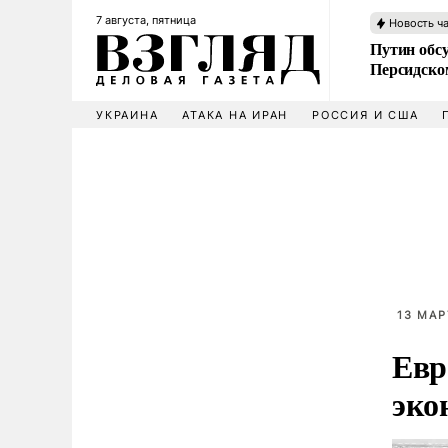
7 августа, пятница
Новость ч
Путин обс
Персидско
УКРАИНА
АТАКА НА ИРАН
РОССИЯ И США
13 МАР
Евр
эко