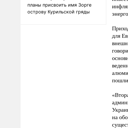
планы присвоить имя Зорге
инфляц
острову Курильской гряды
энерг
Прихо
для Е
внешн
говори
основ
веден
алюми
пошлин
«Втор
админ
Украин
на обо
сущес