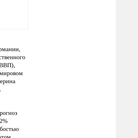
рмании,
ственного
 ВВП),
 мировом
терина
.
рогноз
,2%
абостью
этом