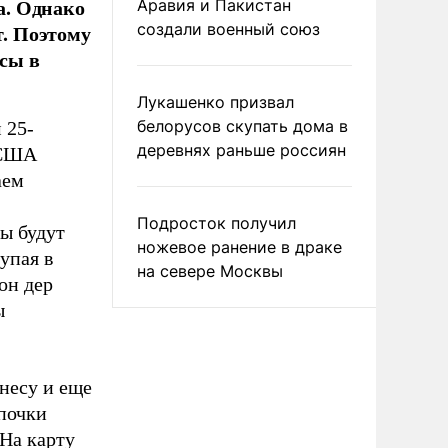
а. Однако
Аравия и Пакистан
т. Поэтому
создали военный союз
рсы в
Лукашенко призвал
белорусов скупать дома в
 25-
деревнях раньше россиян
 США
аем
Подросток получил
ы будут
ножевое ранение в драке
упая в
на севере Москвы
он дер
ы
несу и еще
почки
 На карту