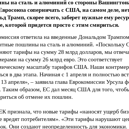
ны на сталь и алюминий со стороны Вашингтон
 Евросоюза соперничать с США, на самом деле, не
ьд Трамп, скорее всего, заберет нужные ему ресу
е, которой придется просто с этим смириться.
омиссия ответила на введенные Дональдом Трампом
нтные пошлины на сталь и алюминий. «Поскольку
няют тарифы на сумму 28 млрд долларов, мы отвеч
ерами на сумму 26 млрд евро. Это соответствует
мическому масштабу тарифов США. Наши контрмер
ься в два этапа. Начиная с 1 апреля и полностью вст
 13 апреля», – заявила глава Еврокомиссии Урсула ф
. Таким образом, ЕС дал месяц США для того, чтоб
ориться об отмене их пошлин.
ЕК признала, что новые тарифы «наносят ущерб биз
е вредят потребителям». «Эти тарифы нарушают це
вок. Они создают неопределенность для экономики.