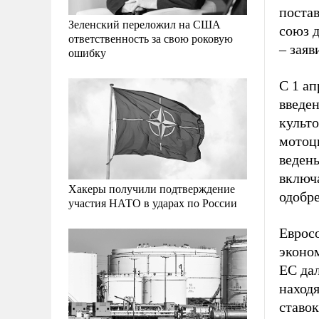
поста
Зеленский переложил на США
союз д
ответственность за свою роковую
– заяв
ошибку
С 1 а
введен
культо
мотоц
веден
включ
Хакеры получили подтверждение
одобр
участия НАТО в ударах по России
Евросо
эконо
ЕС дал
наход
ставок