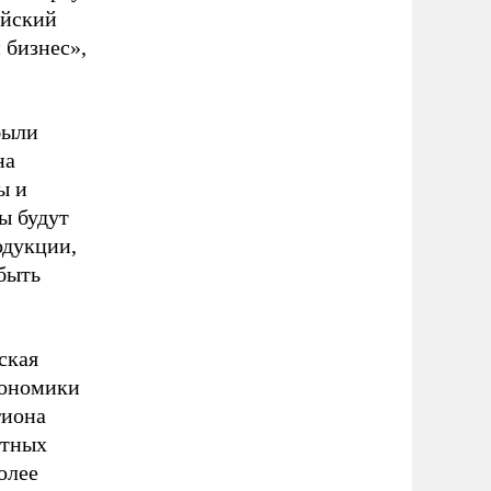
ейский
 бизнес»,
были
на
ы и
ы будут
одукции,
быть
ская
кономики
гиона
нтных
олее