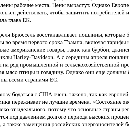
влены рабочие места. Цены вырастут. Однако Европ
олжен действовать, чтобы защитить потребителей и
ила глава ЕК.
преля Брюссель восстанавливает пошлины, которые 
ы во время первого срока Трампа, включая тарифы 
вые американские товары, такие как бурбон, джинс
иклы Harley-Davidson. А с середины апреля пошлин
ы на ряд промышленной и сельскохозяйственной пр
ая мясо птицы и говядину. Однако они еще должны 
ены всеми странами ЕС.
юзу бодаться с США очень тяжело, так как европей
мика переживает не лучшие времена. «Состояние э
еко от идеального, потому что основные страны ре
ятся под давлением долгого периода высоких проце
, а также замещения российских энергоносителей б