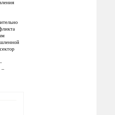
вления
чительно
нфликта
ым
ышленной
сектор
–
 –