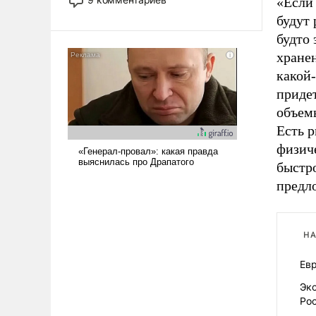
«Если 
назад было образом для
будут 
псевдонаучной фантастики, стало
будто 
всерьез обсуждаемой идеей.
хранен
какой-
придет
объемы
Есть р
физиче
быстро
предл
НА
Евр
Экс
Рос