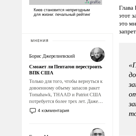
Глава 
этот з
это мн
запрет
МНЕНИЯ
Борис Джерелиевский
«П
Сможет ли Пентагон перестроить
ВПК США
до
Только для того, чтобы вернуться к
за
довоенному объему запасов ракет
от
Tomahawk, THAAD и Patriot США
потребуется более трех лет. Даже
за
небольшая война с Ираном
4 комментария
то
опустошила американские
арсеналы. Сложившаяся ситуация
означает многолетний период
уязвимости США, например, перед