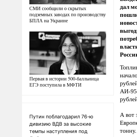
дал м
СМИ сообщили о скрытых
пошли
подземных заводах по производству
БПЛА на Украине
новос
выгод
потре
власт
Росси
Топлив
начало
Первая в истории 500-балльница
рублей
ЕГЭ поступила в МФТИ
АИ-95 
рублей
А вот
Путин поблагодарил 76-ю
Европе
дивизию ВДВ за высокие
тонну
темпы наступления под