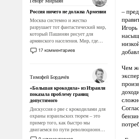
Геворг Мирзаян
Китаем.
Россия ничего не должна Армении
– пре
прави
Москва системно и жестко
Игорь
разрушает тот фантастический мир,
который Пашинян рисует для
насыщ
армянского населения. Мир, где
низко
политические прожекты будут
17 комментариев
добавл
безусловно оплачиваться за счет
российских налогоплательщиков и
Чем же
где Еревану за свои поступки не
нужно отвечать.
экспер
Тимофей Бордачёв
произ
«Большая крокодила» из Израиля
доход
показала проблему границ
допустимого
сложн
Соглас
Дискуссия о рве с крокодилами для
бензин
охраны израильских тюрем – это
пример того, как быстро мы
потреб
двигаемся по пути революционных
изменений. То, что несколько лет
9 комментариев