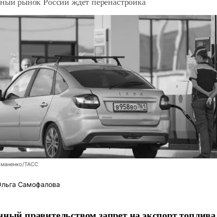
ный рынок России ждет перенастройка
оманенко/ТАСС
льга Самофалова
нный правительством запрет на экспорт топлива