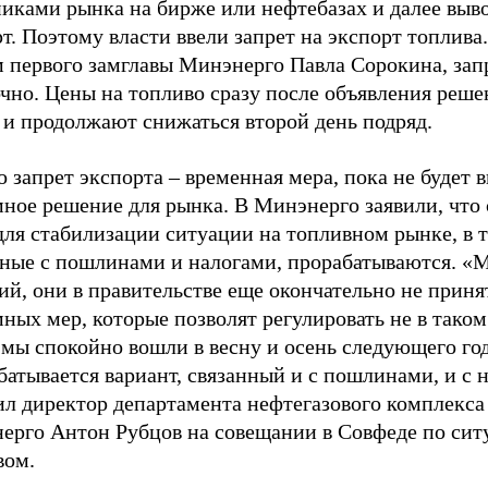
никами рынка на бирже или нефтебазах и далее выв
т. Поэтому власти ввели запрет на экспорт топлива
м первого замглавы Минэнерго Павла Сорокина, зап
очно. Цены на топливо сразу после объявления реш
 и продолжают снижаться второй день подряд.
 запрет экспорта – временная мера, пока не будет 
мное решение для рынка. В Минэнерго заявили, что
для стабилизации ситуации на топливном рынке, в 
нные с пошлинами и налогами, прорабатываются. 
ий, они в правительстве еще окончательно не прин
ных мер, которые позволят регулировать не в таком
мы спокойно вошли в весну и осень следующего год
атывается вариант, связанный и с пошлинами, и с 
ил директор департамента нефтегазового комплекса
ерго Антон Рубцов на совещании в Совфеде по сит
вом.