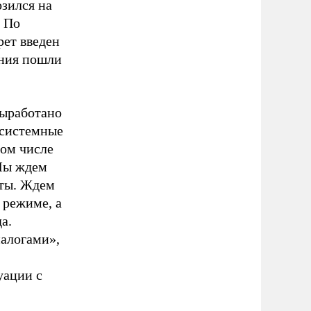
озился на
. По
рет введен
ения пошли
выработано
 системные
том числе
«Мы ждем
яты. Ждем
 режиме, а
а.
налогами»,
уации с