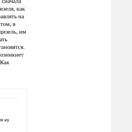
 сначала
изеля, как
авлять на
том, в
дизель, им
ать
тановятся.
возникнет
 Как
я из