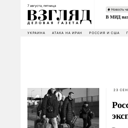
7 августа, пятница
Новость ч
В МИД наз
УКРАИНА
АТАКА НА ИРАН
РОССИЯ И США
23 СЕН
Рос
экс