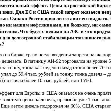
оментальный эффект. Цены на российской бирже
 вниз. Для ЕС и США такой запрет оказался не
тью. Однако Россия вряд ли оставит его надолго. 
но ни нашим нефтяниками, ни бюджету, ни сами
бителям. Что будет с ценами на АЗС и что приду
и для долгосрочной стабилизации топливного ры
и?
о на бирже сразу после введения запрета на экспорт
 дешеветь. В пятницу АИ-92 торговался на уровне 5
 за тонну, тогда как неделю назад стоил более 70 ты
упал до 59,4 тыс. рублей за тонну, тонна дизеля – до
 (потеряла более 10 тыс. рублей, или 15%).
 эффект для Европы и США оказался не очень прият
 взлетели цены на дизель, превысив уже 1 тыс. долл
. Еще летом дизель подорожал на 60%. США стараю