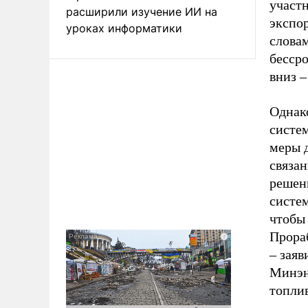
участ
расширили изучение ИИ на
экспор
уроках информатики
слова
бесср
вниз –
Однако
систе
меры 
связа
решен
систем
чтобы 
Прораб
– заяв
Минэн
топли