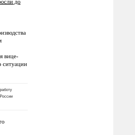
росли до
оизводства
м
я вице-
о ситуации
то