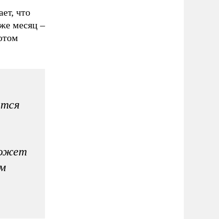
ет, что
аже месяц –
потом
ится
может
ом