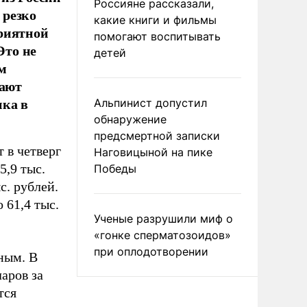
Россияне рассказали,
 резко
какие книги и фильмы
приятной
помогают воспитывать
Это не
детей
м
мают
нка в
Альпинист допустил
обнаружение
предсмертной записки
 в четверг
Наговицыной на пике
5,9 тыс.
Победы
с. рублей.
 61,4 тыс.
Ученые разрушили миф о
«гонке сперматозоидов»
при оплодотворении
ным. В
аров за
тся