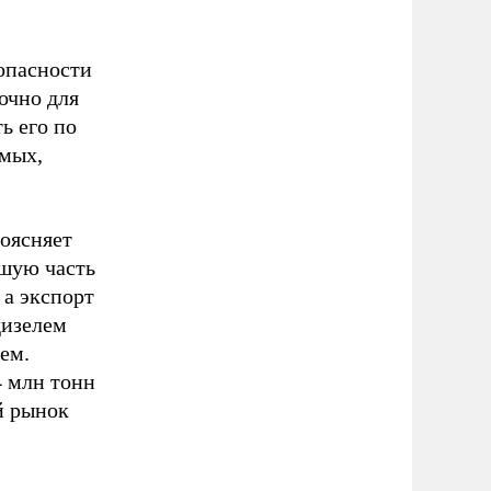
опасности
очно для
ь его по
имых,
поясняет
ьшую часть
 а экспорт
дизелем
ем.
4 млн тонн
й рынок