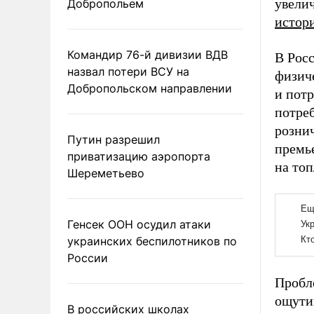
увели
Добропольем
истор
Командир 76-й дивизии ВДВ
В Росс
назвал потери ВСУ на
физич
Добропольском направлении
и пот
потреб
розни
Путин разрешил
премь
приватизацию аэропорта
на то
Шереметьево
Генсек ООН осудил атаки
украинских беспилотников по
России
Пробле
ощути
В российских школах