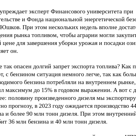
дупреждает эксперт Финансового университета при
тельстве и Фонда национальной энергетической без
 Юшков. При этом нескольких недель вполне достат
ения рынка топливом, чтобы аграрии могли закупит
й цене для завершения уборки урожая и посадки оз
яет он.
 так опасен долгий запрет экспорта топлива? Как 
т, с бензином ситуация немного легче, так как бол
водимого бензина потребляли на внутреннем рынке,
ил максимум до 15% в годовом выражении. А вот с 
ее: половину произведенного дизеля мы экспортиру
но прогнозу, в 2023 году ожидается производство 4
а и более 90 млн тонн дизеля. При этом внутренни
ит 36 млн бензина и 40 млн тонн дизеля.