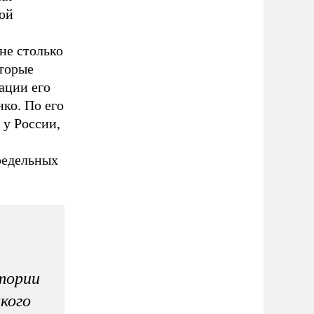
кой
не столько
оторые
ации его
ко. По его
 у России,
редельных
тории
кого