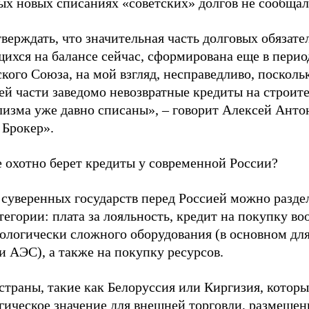
ых новых списаниях «советских» долгов не сообщал
верждать, что значительная часть долговых обязател
ихся на балансе сейчас, сформирована еще в перио
кого Союза, на мой взгляд, несправедливо, посколь
ей части заведомо невозвратные кредиты на строит
лизма уже давно списаны», – говорит Алексей Анто
 Брокер».
е охотно берет кредиты у современной России?
 суверенных государств перед Россией можно разде
тегории: плата за лояльность, кредит на покупку в
ологически сложного оборудования (в основном для
 АЭС), а также на покупку ресурсов.
страны, такие как Белоруссия или Киргизия, котор
гическое значение для внешней торговли, размещен