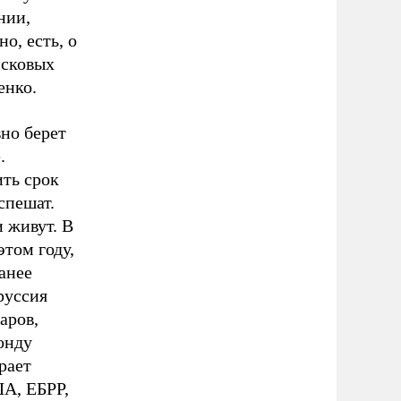
нии,
о, есть, о
исковых
енко.
вно берет
.
ить срок
спешат.
и живут. В
этом году,
анее
руссия
аров,
онду
рает
А, ЕБРР,