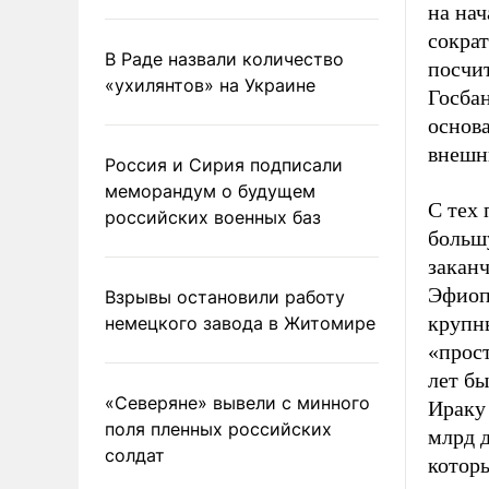
на нач
сократ
В Раде назвали количество
посчит
«ухилянтов» на Украине
Госба
основа
внешн
Россия и Сирия подписали
меморандум о будущем
С тех
российских военных баз
больш
заканч
Эфиоп
Взрывы остановили работу
крупны
немецкого завода в Житомире
«прост
лет бы
«Северяне» вывели с минного
Ираку
поля пленных российских
млрд д
солдат
которы