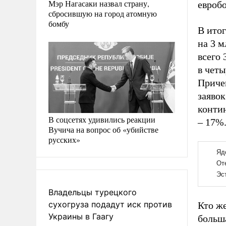
Мэр Нагасаки назвал страну,
евробо
сбросившую на город атомную
бомбу
В ито
на 3 м
всего 
в четы
Приче
заявок
конти
В соцсетях удивились реакции
– 17%
Вучича на вопрос об «убийстве
русских»
Владельцы турецкого
сухогруза подадут иск против
Кто ж
Украины в Гаагу
больша