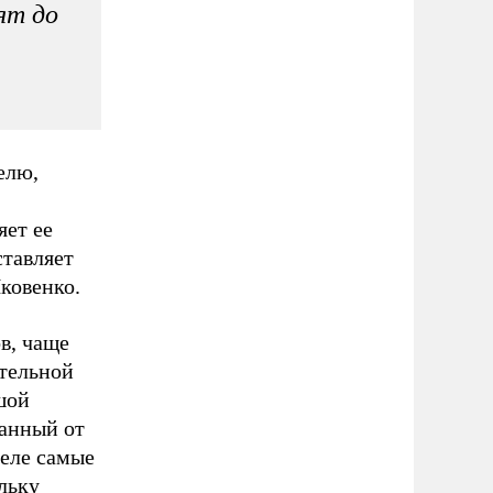
ят до
елю,
яет ее
ставляет
Яковенко.
ов, чаще
ятельной
шой
занный от
деле самые
льку