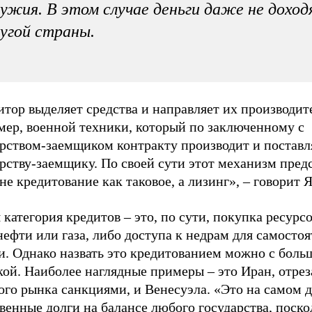
ужия. В этом случае деньги даже не доход
угой страны.
тор выделяет средства и направляет их производит
мер, военной техники, который по заключенному с
арством-заемщиком контракту производит и поставл
рству-заемщику. По своей сути этот механизм пред
не кредитование как таковое, а лизинг», – говорит 
 категория кредитов – это, по сути, покупка ресурс
нефти или газа, либо доступа к недрам для самосто
и. Однако назвать это кредитованием можно с боль
кой. Наиболее наглядные примеры – это Иран, отре
ого рынка санкциями, и Венесуэла. «Это на самом 
венные долги на балансе любого государства, поско