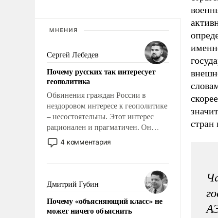
военн
актив
МНЕНИЯ
опреде
именно
Сергей Лебедев
госуда
Почему русских так интересует
внешне
геополитика
словам
Обвинения граждан России в
скорее
нездоровом интересе к геополитике
значи
– несостоятельны. Этот интерес
стран
рационален и прагматичен. Он
обусловлен тысячелетним опытом
4 комментария
выживания в крайне непростых
условиях и фундаментальным
знанием, что мировая политика
Ча
имеет свойство заявляться на порог
Дмитрий Губин
го
нашего дома.
Почему «объясняющий класс» не
АЭ
может ничего объяснить