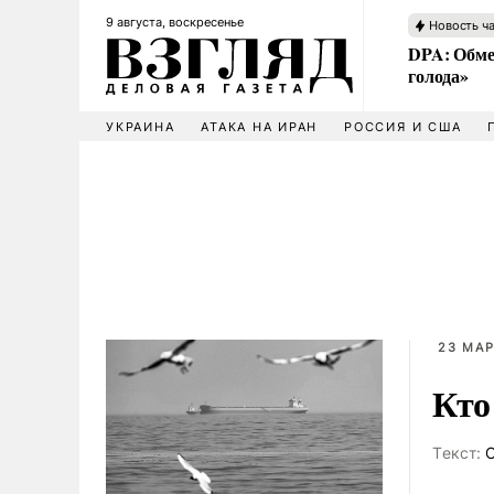
9 августа, воскресенье
Новость ч
DPA: Обме
голода»
УКРАИНА
АТАКА НА ИРАН
РОССИЯ И США
23 МАР
Кто
Tекст:
О