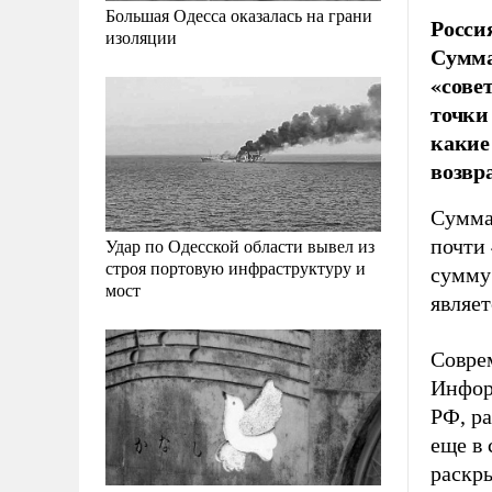
Большая Одесса оказалась на грани
Росси
изоляции
Сумма
«сове
точки
какие
возвр
Сумма
почти 
Удар по Одесской области вывел из
строя портовую инфраструктуру и
сумму
мост
являет
Совре
Информ
РФ, ра
еще в 
раскры