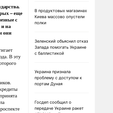
дарства.
В продуктовых магазинах
орых – еще
Киева массово опустели
лезные с
полки
 и на
и они
Зеленский объяснил отказ
Запада помогать Украине
тигает
с баллистикой
ода. В эту
оторого
Украина признала
проблему с доступом к
иков.
портам Дуная
 кредиты
 принята
ла
Госдеп сообщил о
передаче Украине ракет
проспекте