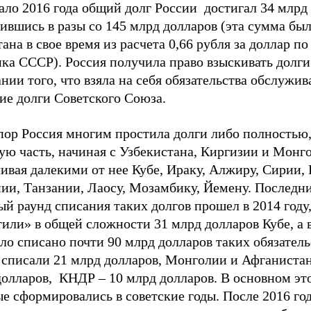
ало 2016 года общий долг России достигал 34 млрд
ившись в разы со 145 млрд долларов (эта сумма бы
ана в свое время из расчета 0,66 рубля за доллар по
нка СССР). Россия получила право взыскивать долг
нии того, что взяла на себя обязательства обслужив
ие долги Советского Союза.
 пор Россия многим простила долги либо полностью
ую часть, начиная с Узбекистана, Киргизии и Монг
ивая далекими от нее Кубе, Ираку, Алжиру, Сирии, 
ии, Танзании, Лаосу, Мозамбику, Йемену. Последн
й раунд списания таких долгов прошел в 2014 году,
или» в общей сложности 31 млрд долларов Кубе, а в
ло списано почти 90 млрд долларов таких обязательс
 списали 21 млрд долларов, Монголии и Афганистан
олларов, КНДР – 10 млрд долларов. В основном это
е сформировались в советские годы. После 2016 год