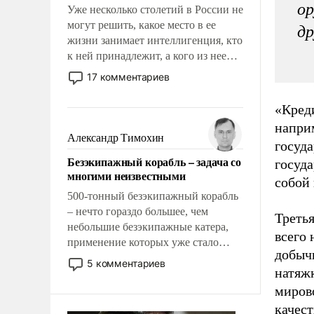
ор
Уже несколько столетий в России не
могут решить, какое место в ее
др
жизни занимает интеллигенция, кто
к ней принадлежит, а кого из нее
исключили с правом
17 комментариев
восстановления и без оного. И чем
она отличается от просто
«Креди
образованных людей. Иногда
напри
казалось, что эти вопросы решены
Александр Тимохин
госуд
раз и навсегда, но – нет, не решены.
Безэкипажный корабль – задача со
госуда
многими неизвестными
собой 
500-тонный безэкипажный корабль
– нечто гораздо большее, чем
Третья
небольшие безэкипажные катера,
всего 
применение которых уже стало
добыч
обыденностью. Задача по созданию
5 комментариев
натяж
такого корабля очень сложна и
амбициозна. Однако и ее
миров
реализация радикально поднимет
качест