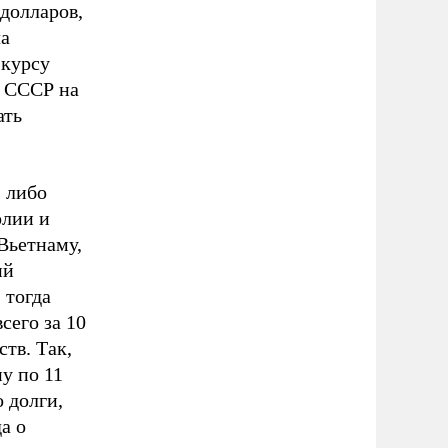
 долларов,
ла
 курсу
и СССР на
ать
, либо
олии и
Вьетнаму,
ий
 тогда
сего за 10
тв. Так,
у по 11
 долги,
а о