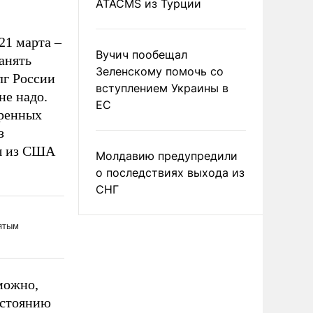
ATACMS из Турции
21 марта –
Вучич пообещал
занять
Зеленскому помочь со
лг России
вступлением Украины в
не надо.
ЕС
оренных
з
ы из США
Молдавию предупредили
о последствиях выхода из
СНГ
можно,
остоянию