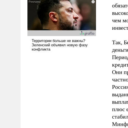
наши боевые возможности.
обяза
высок
чем м
инвест
Так, Б
деньги
Перио
кредит
Они пр
частно
Россия
выданн
выплат
плюс 
стабил
Минфи