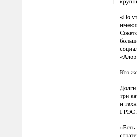
крупн
«Но ут
имеющ
Советс
больш
социа
«Алор
Кто ж
Долги
три ка
и техн
ГРЭС и
«Есть 
страте