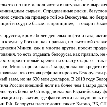
тельства по ним исполняются в натуральном выраже
оликвидным сырьем. Определенные риски, безусловн
ожно судить на примере той же Венесуэлы, но безр
иций и ссуд не бывает в принципе», – говорит Яков
елоруссия, кроме более дешевых нефти и газа, акти
 в кредит у России, как правило, по льготной ставке
дически Минск, как и многие другие, просит продл
ования, то есть отдавать белорусы, как правило, не 
осто просят новый кредит на оплату старого – так 
сти, Минск просил дать 1 млрд долларов кредита в 
 заявила, что готова рефинансировать Белоруссии р
ый заем, но на 630 млн долларов. В 2018 году Бело
ила России внешний долг на более чем 1 млрд долл
еще чуть больше 0,5 млрд долларов Евразийскому ф
изации и развития, где фактически главную роль иг
н РФ. Белорусы платят долги также Китаю, ВБ, СШ