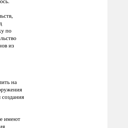
ось.
ьств,
д
ку по
ельство
нов из
лить на
ооружения
 создания
ые имеют
ия