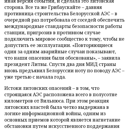
иная версия событий, и сделала это литовская
сторона. Все та же Грибаускайте – давняя
противница строительства Белорусской АЭС – в
очередной раз потребовала от соседей обеспечить
международные стандарты безопасности работы
станции, пригрозив в противном случае
подключить мировое сообщество к тому, чтобы не
допустить ее эксплуатации. «Повторяющиеся
один за одним аварийные случаи показывают,
что наши опасения были обоснованы», – заявила
президент Литвы. Спустя два дня МИД страны
вновь предъявил Белоруссии ноту по поводу АЭС –
уже третью с начала года.
Истоки литовских опасений – в том, что
строящаяся АЭС расположена всего в полусотне
километров от Вильнюса. При этом реакция
литовских властей была четко выдержана в
логике информационной войны, одним из
основных приемов которой является нагнетание
обстановки путем искусственного поддержания