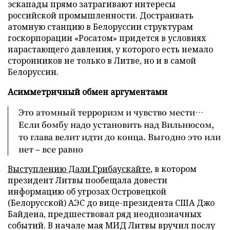
эскапады прямо затрагивают интересы
российской промышленности. Достраивать
атомную станцию в Белоруссии структурам
госкорпорации «Росатом» придется в условиях
нарастающего давления, у которого есть немало
сторонников не только в Литве, но и в самой
Белоруссии.
Асимметричный обмен аргументами
Это атомный терроризм и чувство мести…
Если бомбу надо установить над Вильнюсом,
то глава велит идти до конца. Выгодно это или
нет – все равно
Выступлению Дали Грибаускайте
, в котором
президент Литвы пообещала довести
информацию об угрозах Островецкой
(Белорусской) АЭС до вице-президента США Джо
Байдена, предшествовал ряд неоднозначных
событий. В начале мая МИД Литвы вручил послу