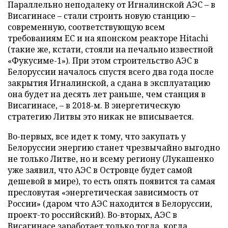
Параллельно неподалеку от Игналинской АЭС – в
Висагинасе – стали строить новую станцию –
современную, соответствующую всем
требованиям ЕС и на японском реакторе Hitachi
(такие же, кстати, стояли на печально известной
«Фукусиме-1»). При этом строительство АЭС в
Белоруссии началось спустя всего два года после
закрытия Игналинской, а сдана в эксплуатацию
она будет на десять лет раньше, чем станция в
Висагинасе, – в 2018-м. В энергетическую
стратегию Литвы это никак не вписывается.
Во-первых, все идет к тому, что закупать у
Белоруссии энергию станет чрезвычайно выгодно
не только Литве, но и всему региону (Лукашенко
уже заявил, что АЭС в Островце будет самой
дешевой в мире), то есть опять появится та самая
пресловутая «энергетическая зависимость от
России» (даром что АЭС находится в Белоруссии,
проект-то российский). Во-вторых, АЭС в
Висагинасе заработает только тогда, когда