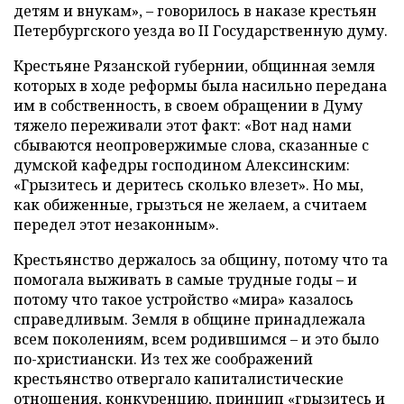
детям и внукам», – говорилось в наказе крестьян
Петербургского уезда во II Государственную думу.
Крестьяне Рязанской губернии, общинная земля
которых в ходе реформы была насильно передана
им в собственность, в своем обращении в Думу
тяжело переживали этот факт: «Вот над нами
сбываются неопровержимые слова, сказанные с
думской кафедры господином Алексинским:
«Грызитесь и деритесь сколько влезет». Но мы,
как обиженные, грызться не желаем, а считаем
передел этот незаконным».
Крестьянство держалось за общину, потому что та
помогала выживать в самые трудные годы – и
потому что такое устройство «мира» казалось
справедливым. Земля в общине принадлежала
всем поколениям, всем родившимся – и это было
по-христиански. Из тех же соображений
крестьянство отвергало капиталистические
отношения, конкуренцию, принцип «грызитесь и