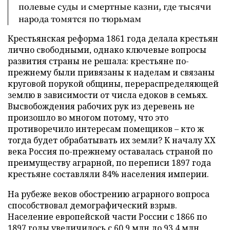
полевые суды и смертные казни, где тысячи
народа томятся по тюрьмам
Крестьянская реформа 1861 года делала крестьян
лично свободными, однако ключевые вопросы
развития страны не решала: крестьяне по-
прежнему были привязаны к наделам и связаны
круговой порукой общины, перераспределяющей
землю в зависимости от числа едоков в семьях.
Высвобождения рабочих рук из деревень не
произошло во многом потому, что это
противоречило интересам помещиков – кто ж
тогда будет обрабатывать их земли? К началу XX
века Россия по-прежнему оставалась страной по
преимуществу аграрной, по переписи 1897 года
крестьяне составляли 84% населения империи.
На рубеже веков обострению аграрного вопроса
способствовал демографический взрыв.
Население европейской части России с 1866 по
1897 годы увеличилось с 60,9 млн до 93,4 млн