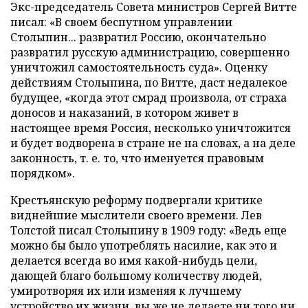
Экс-председатель Совета министров Сергей Витте
писал: «В своем беспутном управлении
Столыпин... развратил Россию, окончательно
развратил русскую администрацию, совершенно
уничтожил самостоятельность суда». Оценку
действиям Столыпина, по Витте, даст недалекое
будущее, «когда этот смрад произвола, от страха
доносов и наказаний, в котором живет в
настоящее время Россия, несколько уничтожится
и будет водворена в стране не на словах, а на деле
законность, т. е. то, что именуется правовым
порядком».
Крестьянскую реформу подвергали критике
виднейшие мыслители своего времени. Лев
Толстой писал Столыпину в 1909 году: «Ведь еще
можно бы было употреблять насилие, как это и
делается всегда во имя какой-нибудь цели,
дающей благо большому количеству людей,
умиротворяя их или изменяя к лучшему
устройство их жизни, вы же не делаете ни того ни