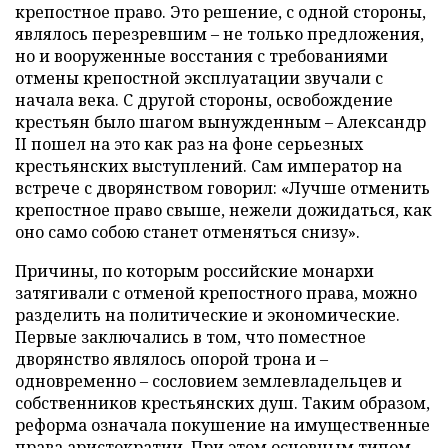
крепостное право. Это решение, с одной стороны,
являлось перезревшим – не только предложения,
но и вооруженные восстания с требованиями
отмены крепостной эксплуатации звучали с
начала века. С другой стороны, освобождение
крестьян было шагом вынужденным – Александр
II пошел на это как раз на фоне серьезных
крестьянских выступлений. Сам император на
встрече с дворянством говорил: «Лучше отменить
крепостное право свыше, нежели дожидаться, как
оно само собою станет отменяться снизу».
Причины, по которым российские монархи
затягивали с отменой крепостного права, можно
разделить на политические и экономические.
Первые заключались в том, что поместное
дворянство являлось опорой трона и –
одновременно – сословием землевладельцев и
собственников крестьянских душ. Таким образом,
реформа означала покушение на имущественные
права аристократии. При этом основным типом