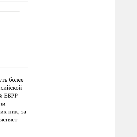
уть более
ссийской
2% ЕБРР
ли
их пик, за
оясняет