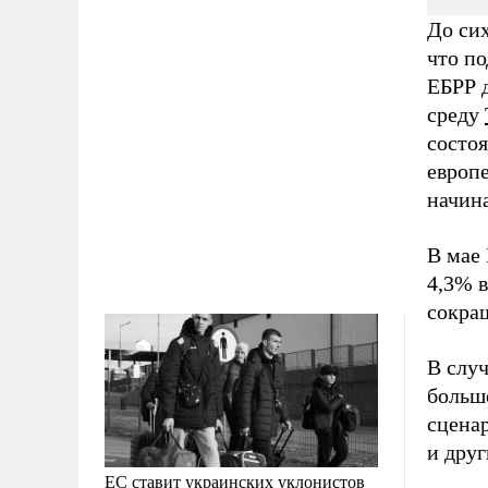
До сих
что по
ЕБРР 
среду
состоя
европе
начин
В мае 
4,3% в
сокра
В слу
больш
сцена
и друг
ЕС ставит украинских уклонистов