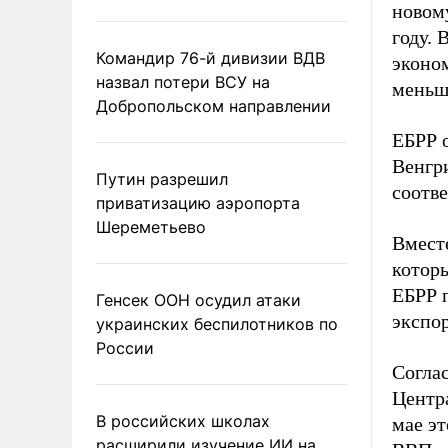
новому
году. 
Командир 76-й дивизии ВДВ
эконом
назвал потери ВСУ на
меньше
Добропольском направлении
ЕБРР о
Венгр
Путин разрешил
соотве
приватизацию аэропорта
Шереметьево
Вмест
которы
ЕБРР 
Генсек ООН осудил атаки
экспо
украинских беспилотников по
России
Соглас
Центра
В российских школах
мае э
расширили изучение ИИ на