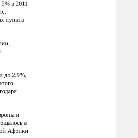
 5% в 2011
ис,
ых пункта
тии,
%
и до 2,9%,
этого
годаря
вропы и
общалось в
ной Африки