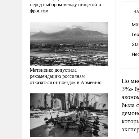
перед выбором между нищетой и
фронтом
НА
МЭР
Ге
Sta
Нес
Матвиенко допустила
рекомендацию россиянам
По мн
отказаться от поездок в Армению
3%» б
эконо
была с
демонс
котор
экспер