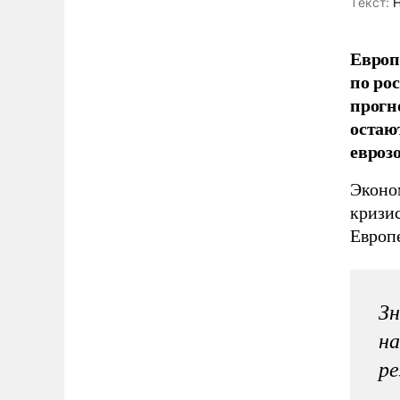
Tекст:
Н
Европ
по рос
прогн
остаю
евроз
Эконо
кризис
Европ
Зн
н
ре