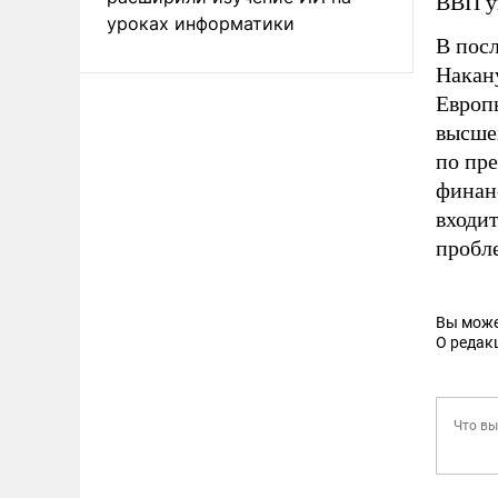
ВВП у
уроках информатики
В посл
Накан
Европ
высше
по пр
финан
входи
пробл
Вы може
О редак