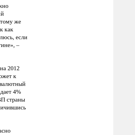
жно
ий
 тому же
к как
люсь, если
ине», –
на 2012
ожет к
 валютный
 дает 4%
ВВП страны
еличившись
асно