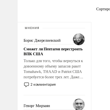
Сортир
МНЕНИЯ
Борис Джерелиевский
Сможет ли Пентагон перестроить
ВПК США
Только для того, чтобы вернуться к
довоенному объему запасов ракет
Tomahawk, THAAD и Patriot США
потребуется более трех лет. Даже
небольшая война с Ираном
2 комментария
опустошила американские
арсеналы. Сложившаяся ситуация
означает многолетний период
уязвимости США, например, перед
Геворг Мирзаян
Китаем.