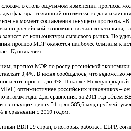
о словам, в столь ощутимом изменении прогноза мо
ь два фактора: излишний оптимизм тогда и излишн
мизм на момент составления текущего прогноза. «К
зы по российской экономике весьма волатильны, та
 зависят от конъюнктуры сырьевого рынка. Не удив
ний прогноз МЭР окажется наиболее близким к ист
чает Купцикевич.
ним, прогноз МЭР по росту российской экономики 
ставляет 3,4%. В июне сообщалось, что ведомство м
 повысить прогноз до 4%. Пока же Международный
(МВФ) оптимистичнее российских чиновников – он
по итогам года. Для сравнения: за 2011 год объем 
ил в текущих ценах 54 трлн 585,6 млрд рублей, ув
% в сравнении с 2010 годом.
пный ВВП 29 стран, в которых работает ЕБРР, согл