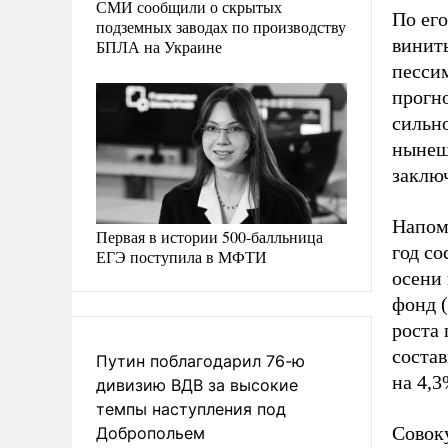
СМИ сообщили о скрытых
По ег
подземных заводах по производству
винит
БПЛА на Украине
песси
прогно
сильно
нынеш
заклю
Напом
Первая в истории 500-балльница
год со
ЕГЭ поступила в МФТИ
осени
фонд 
роста 
состав
Путин поблагодарил 76-ю
на 4,3
дивизию ВДВ за высокие
темпы наступления под
Совоку
Добропольем