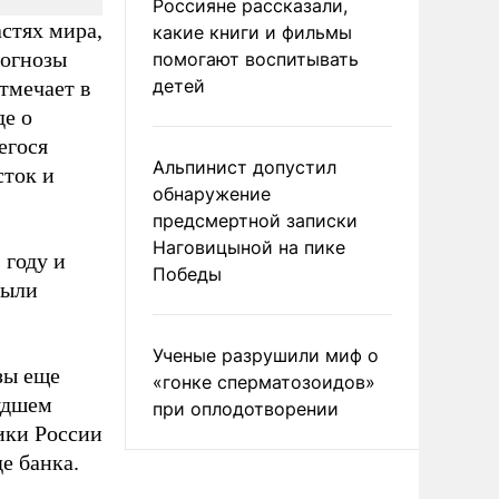
Россияне рассказали,
астях мира,
какие книги и фильмы
рогнозы
помогают воспитывать
детей
тмечает в
де о
егося
Альпинист допустил
сток и
обнаружение
предсмертной записки
Наговицыной на пике
 году и
Победы
были
Ученые разрушили миф о
зы еще
«гонке сперматозоидов»
удшем
при оплодотворении
ики России
де банка.