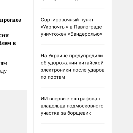
 прогноз
Сортировочный пункт
«Укрпочты» в Павлограде
ссии
уничтожен «Бандеролью»
блем в
На Украине предупредили
иям
об удорожании китайской
электроники после ударов
еду
по портам
ИИ впервые оштрафовал
владельца подмосковного
участка за борщевик