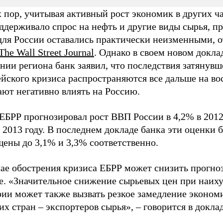
 пор, учитывая активный рост экономик в других ч
ддерживало спрос на нефть и другие виды сырья, п
для России оставались практически неизменными, о
The Wall Street Journal
. Однако в своем новом докла
нии региона банк заявил, что последствия затянувш
йского кризиса распространяются все дальше на во
ают негативно влиять на Россию.
ЕБРР прогнозировал рост ВВП России в 4,2% в 2012
 2013 году. В последнем докладе банка эти оценки 
щены до 3,1% и 3,3% соответственно.
чае обострения кризиса ЕБРР может снизить прогно
е. «Значительное снижение сырьевых цен при наих
рии может также вызвать резкое замедление эконом
их стран – экспортеров сырья», – говорится в докла