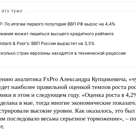
 ЭТУ ТЕМУ
: По итогам первого полугодия ВВП РФ вырос на 4,4%
рмания может лишиться высшего кредитного рейтинга
ndard & Poor's: ВВП России вырастет на 3,5%
колько стран еврозоны находятся в технической рецессии
ению аналитика FxPro Александра Купцикевича, «ч
удет наиболее правильной оценкой темпов роста ро
мики в этом и следующем году. «Оценка роста в 4,
делана в мае, тогда многие экономические показате
трировали высокие уровни. Как оказалось, это был 
ым последовало весьма серьезное торможение», – п
т.