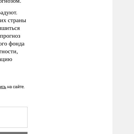
огнозом.
радуют.
щих страны
ишиться
 прогноз
ого фонда
тности,
зацию
ись
на сайте.