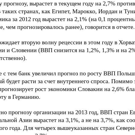
 прогнозу, вырастет в текущем году на 2,7% против
В таких странах, как Египет, Марокко, Иордан и Тун
ика за 2012 год вырастет на 2,1% (на 0,1 процентн
, чем прогнозировалось ранее), говорится в отчете.
жидает вторую волну рецессии в этом году в Хорва
ии и Словении (ВВП снизится на 1,2%, 1,3% и на 2
тственно).
е с тем банк увеличил прогноз по росту ВВП Польш
й будет расти за счет внутреннего спроса. Помимо 
прогнозирует рост экономики Словакии на 2,6% бла
рту в Германию.
но прогнозу организации на 2013 год, ВВП стран Е
льной Азии вырастет на 3,1%, а не на 3,7%, как со
того года. Для четырех вышеуказанных стран Север