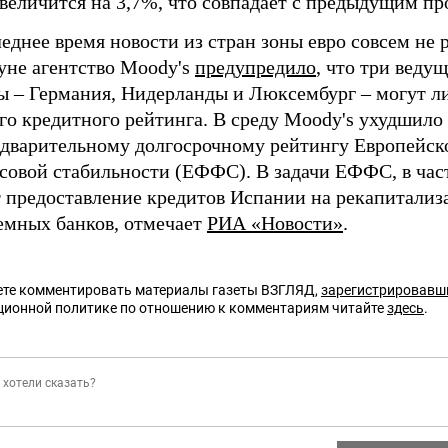
величится на 3,7%, что совпадает с предыдущим пр
еднее время новости из стран зоны евро совсем не 
уне агентство Moody's
предупредило
, что три веду
ы – Германия, Нидерланды и Люксембург – могут л
го кредитного рейтинга. В среду Moody's ухудшило
едварительному долгосрочному рейтингу Европейск
совой стабильности (ЕФФС). В задачи ЕФФС, в час
т предоставление кредитов Испании на рекапитали
емных банков, отмечает
РИА «Новости»
.
те комментировать материалы газеты ВЗГЛЯД,
зарегистрировавш
ционной политике по отношению к комментариям читайте
здесь
.