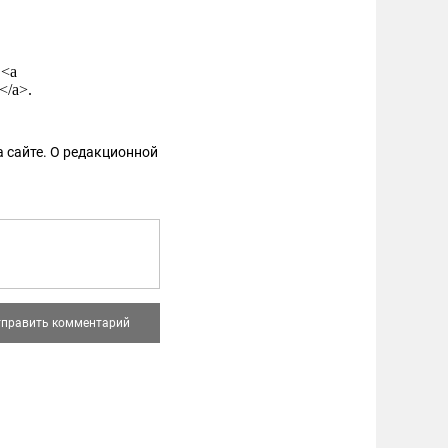
 <a
</a>.
 сайте. О редакционной