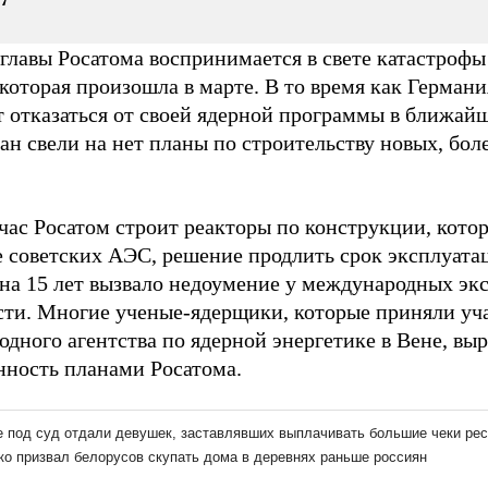
 главы Росатома воспринимается в свете катастроф
 которая произошла в марте. В то время как Герман
 отказаться от своей ядерной программы в ближайш
ан свели на нет планы по строительству новых, бол
час Росатом строит реакторы по конструкции, котор
е советских АЭС, решение продлить срок эксплуата
 на 15 лет вызвало недоумение у международных эк
сти. Многие ученые-ядерщики, которые приняли уча
дного агентства по ядерной энергетике в Вене, вы
нность планами Росатома.