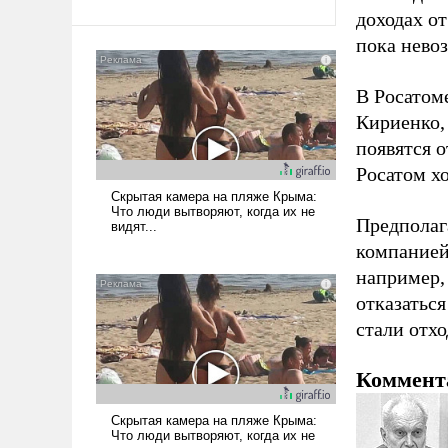
доходах от
пока нево
В Росатоме
Кириенко,
появятся 
Росатом х
Предполаг
компанией
например,
отказаться
стали отхо
Коммент