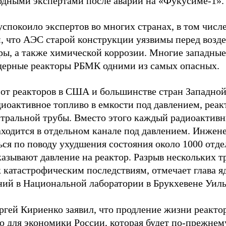
дными экспертами после аварии на «Фукусиме-1».
 успокоило экспертов во многих странах, в том чи
м, что АЭС старой конструкции уязвимы перед возд
ры, а также химической коррозии. Многие западны
дерные реакторы РБМК одними из самых опасных.
 от реакторов в США и большинстве стран Западной
диоактивное топливо в емкости под давлением, реа
тральной трубы. Вместо этого каждый радиоактив
аходится в отдельном канале под давлением. Инже
ься по поводу ухудшения состояния около 1000 отде
казывают давление на реактор. Разрыв нескольких 
к катастрофическим последствиям, отмечает глава 
ний в Национальной лаборатории в Брукхевене Уиль
ргей Кириенко заявил, что продление жизни реакт
о для экономики России, которая будет по-прежнем