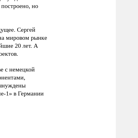
 построено, но
дущее. Сергей
 на мировом рынке
йшие 20 лет. А
оектов.
ве с немецкой
онентами,
вынуждены
ме-1» в Германии