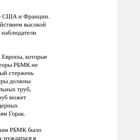
сле США и Франции.
ействием высокой
е наблюдатели
 Европы, которые
кторы РБМК не
ный стержень
неры должны
льных труб,
труб может
ядерных
ям Горак.
орам РБМК было
у нуждаться в