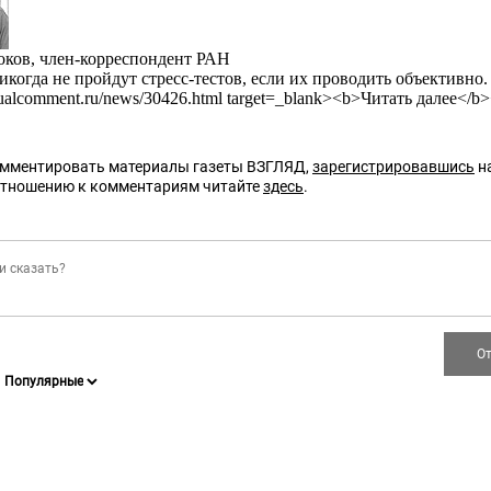
оков, член-корреспондент РАН
огда не пройдут стресс-тестов, если их проводить объективно.
ctualcomment.ru/news/30426.html target=_blank><b>Читать далее</b>
омментировать материалы газеты ВЗГЛЯД,
зарегистрировавшись
на
отношению к комментариям читайте
здесь
.