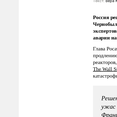
Tекст:
Вера 
Россия ре
Чернобыль
экспертов
аварии на
Глава Рос
продлению 
реакторов
The Wall St
катастроф
Решен
ужас 
Фран