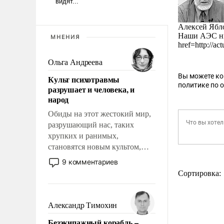
Алексей Ябл
Наши АЭС ник
МНЕНИЯ
href=http://a
Ольга Андреева
Вы можете к
Культ психотравмы
политике по 
разрушает и человека, и
народ
Обиды на этот жестокий мир,
разрушающий нас, таких
хрупких и ранимых,
становятся новым культом,
постепенно вытесняя и
9 комментариев
отменяя традиционное
Сортировка:
требование к человеку – быть
мужественным и твердым под
ударами судьбы, брать на себя
Александр Тимохин
ответственность, помогать
Безэкипажный корабль –
слабым, идти вперед и