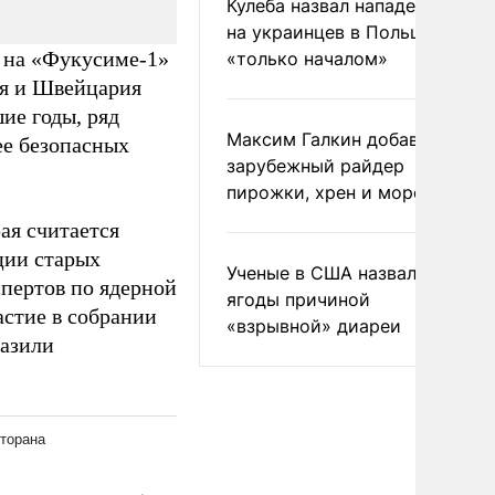
Кулеба назвал нападения
на украинцев в Польше
ы на «Фукусиме-1»
«только началом»
ия и Швейцария
ие годы, ряд
Максим Галкин добавил в
ее безопасных
зарубежный райдер
пирожки, хрен и морс
ая считается
ции старых
Ученые в США назвали две
спертов по ядерной
ягоды причиной
стие в собрании
«взрывной» диареи
разили