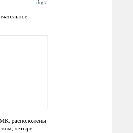
нчательное
РБМК, расположены
нском, четыре
–