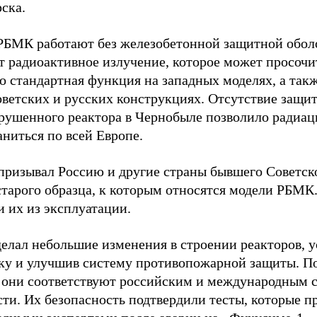
ска.
РБМК работают без железобетонной защитной обол
т радиоактивное излучение, которое может просочи
о стандартная функция на западных моделях, а такж
оветских и русских конструкциях. Отсутствие защи
зрушенного реактора в Чернобыле позволило радиа
ниться по всей Европе.
призывал Россию и другие страны бывшего Советск
старого образца, к которым относятся модели РБМК
и их из эксплуатации.
делал небольшие изменения в строении реакторов, 
ку и улучшив систему противопожарной защиты. По
 они соответствуют российским и международным 
сти. Их безопасность подтвердили тесты, которые п