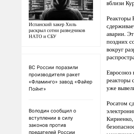
вблизи Кур
Реакторы 
Испанский хакер Хиль
сдерживае
раскрыл сотни разведчиков
аварии. Эт
НАТО и СБУ
поздних с
вокруг ра
распростра
ВС России поразили
Евросоюз 
производителя ракет
реакторы 
«Фламинго» завод «Файер
уже вывел
Пойнт»
Росатом с
Володин сообщил о
электрони
вступлении в силу
Кириенко,
законов против
безопасно
предателей России