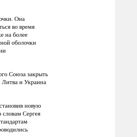
очки. Она
ться во время
е на более
тной оболочки
ции
ого Союза закрыть
. Литва и Украина
установив новую
 словам Сергея
стандартам
роводились