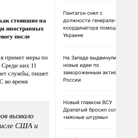
Пентагон снял с
 как стоявшие на
должности генерала-
еди иностранных
координатора помощи
евогу после
Украине
ия примет меры по
На Западе выдвинули
. Среди них 11
новые идеи по
замороженным активам
лет службы, пишет
России
С во время
Новый главком ВСУ
Драпатый бросил солдат в
ов вызвало
«мясные штурмы»
числе США и