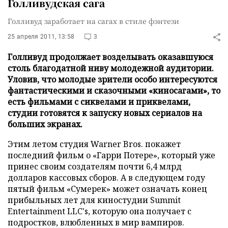
Голливудская сага
Голливуд заработает на сагах в стиле фэнтези
25 апреля 2011, 13:58
3
Голливуд продолжает возделывать оказавшуюся
столь благодатной ниву молодежной аудитории.
Уловив, что молодые зрители особо интересуются
фантастическими и сказочными «киносагами», то
есть фильмами с сиквелами и приквелами,
студии готовятся к запуску новых сериалов на
больших экранах.
Этим летом студия Warner Bros. покажет
последний фильм о «Гарри Потере», который уже
принес своим создателям почти 6,4 млрд
долларов кассовых сборов. А в следующем году
пятый фильм «Сумерек» может означать конец
прибыльных лет для киностудии Summit
Entertainment LLC's, которую она получает с
подростков, влюбленных в мир вампиров.