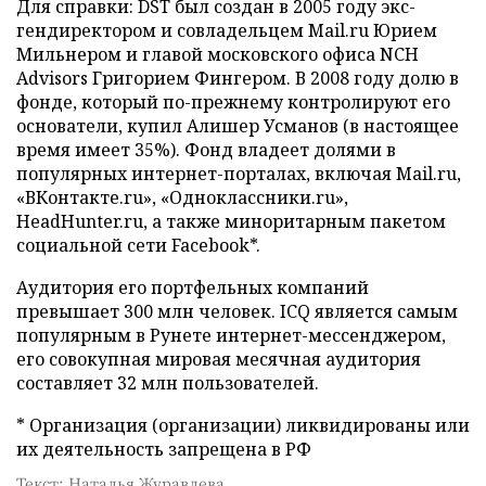
Для справки: DST был создан в 2005 году экс-
гендиректором и совладельцем Mail.ru Юрием
Мильнером и главой московского офиса NCH
Advisors Григорием Фингером. В 2008 году долю в
фонде, который по-прежнему контролируют его
основатели, купил Алишер Усманов (в настоящее
время имеет 35%). Фонд владеет долями в
популярных интернет-порталах, включая Mail.ru,
«ВКонтакте.ru», «Одноклассники.ru»,
HeadHunter.ru, а также миноритарным пакетом
социальной сети Facebook*.
Аудитория его портфельных компаний
превышает 300 млн человек. ICQ является самым
популярным в Рунете интернет-мессенджером,
его совокупная мировая месячная аудитория
составляет 32 млн пользователей.
* Организация (организации) ликвидированы или
их деятельность запрещена в РФ
Текст: Наталья Журавлева