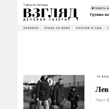
7 августа, пятница
Новость ч
Грушко на
УКРАИНА
АТАКА НА ИРАН
РОССИЯ И США
19 ФЕВ
Лев
Tекст:
О