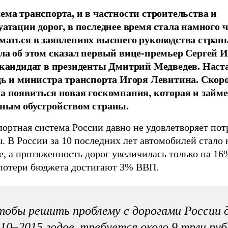
ема транспорта, и в частности строительства и
уатации дорог, в последнее время стала намного 
маться в заявлениях высшего руководства стран
ла об этом сказал первый вице-премьер Сергей И
 кандидат в президенты Дмитрий Медведев. Наст
дь и министра транспорта Игоря Левитина. Скоро
а появиться новая госкомпания, которая и займе
ным обустройством страны.
портная система России давно не удовлетворяет по
. В России за 10 последних лет автомобилей стало
, а протяженность дорог увеличилась только на 16%
 потери бюджета достигают 3% ВВП.
обы решить проблему с дорогами России 
10–2015 годов, требуется около 9 трлн руб