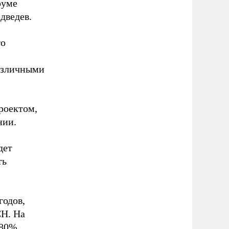
руме
дведев.
то
различными
роектом,
нии.
дет
ть
годов,
СН. На
 80%