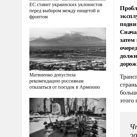
ЕС ставит украинских уклонистов
Пробл
перед выбором между нищетой и
экспл
фронтом
подни
Снача
затем
очере
должн
дорож
Матвиенко допустила
Транс
рекомендацию россиянам
страны
отказаться от поездок в Армению
больше
этого
Чт
20