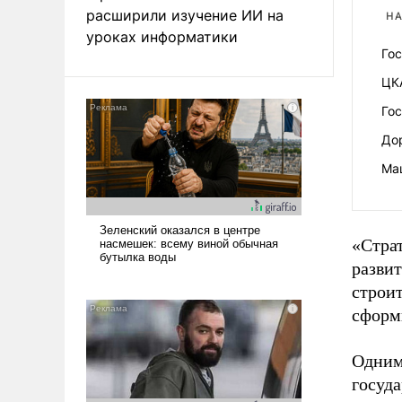
расширили изучение ИИ на
НА
уроках информатики
Гос
ЦКА
Го
До
Ма
«Стра
развит
строи
сформи
Одним
госуда