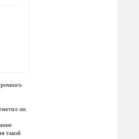
срочного
тметил он.
дание
ия такой