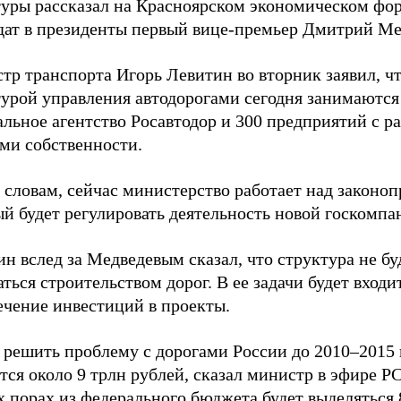
туры рассказал на Красноярском экономическом фо
дат в президенты первый вице-премьер Дмитрий Ме
тр транспорта Игорь Левитин во вторник заявил, ч
турой управления автодорогами сегодня занимаются
альное агентство Росавтодор и 300 предприятий с 
ми собственности.
 словам, сейчас министерство работает над законоп
й будет регулировать деятельность новой госкомпа
н вслед за Медведевым сказал, что структура не бу
ться строительством дорог. В ее задачи будет входи
ечение инвестиций в проекты.
 решить проблему с дорогами России до 2010–2015 
тся около 9 трлн рублей, сказал министр в эфире Р
х порах из федерального бюджета будет выделяться