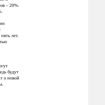
ов – 20%.
%.
тин
с
пять лет.
стью
огут
едь будут
кт о новой
ы.