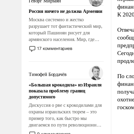
Геворг Мирзаян
Китаем.
финанс
Россия ничего не должна Армении
К 2020
Москва системно и жестко
разрушает тот фантастический мир,
Отвеч
который Пашинян рисует для
сообщ
армянского населения. Мир, где
предпр
политические прожекты будут
17 комментариев
Сегод
безусловно оплачиваться за счет
российских налогоплательщиков и
продле
где Еревану за свои поступки не
нужно отвечать.
Тимофей Бордачёв
По сл
финан
«Большая крокодила» из Израиля
показала проблему границ
получа
допустимого
охотне
Дискуссия о рве с крокодилами для
госко
охраны израильских тюрем – это
пример того, как быстро мы
двигаемся по пути революционных
изменений. То, что несколько лет
9 комментариев