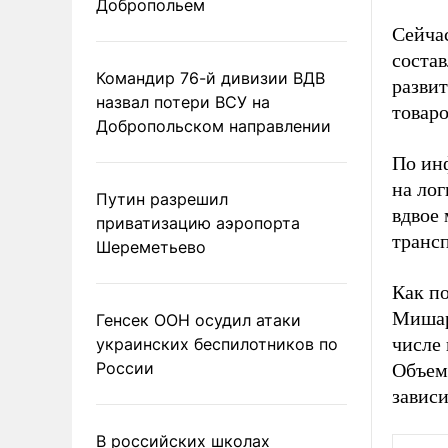
Добропольем
Сейча
состав
Командир 76-й дивизии ВДВ
разви
назвал потери ВСУ на
товаро
Добропольском направлении
По ин
на лог
Путин разрешил
вдвое 
приватизацию аэропорта
трансп
Шереметьево
Как п
Мишари
Генсек ООН осудил атаки
числе 
украинских беспилотников по
России
Объем
завис
В российских школах