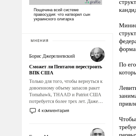
струк
канди
Минис
струк
федер
МНЕНИЯ
форма
Борис Джерелиевский
По его
Сможет ли Пентагон перестроить
ВПК США
которы
Только для того, чтобы вернуться к
Левити
довоенному объему запасов ракет
Tomahawk, THAAD и Patriot США
занима
потребуется более трех лет. Даже
привл
небольшая война с Ираном
4 комментария
опустошила американские
Чтобы
арсеналы. Сложившаяся ситуация
требуе
означает многолетний период
первы
уязвимости США, например, перед