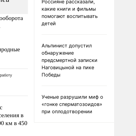
Россияне рассказали,
какие книги и фильмы
помогают воспитывать
рооборота
детей
.
Альпинист допустил
риродные
обнаружение
предсмертной записки
Наговицыной на пике
Победы
Ученые разрушили миф о
«гонке сперматозоидов»
с
при оплодотворении
селения в
0 км в 450