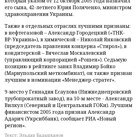
который указом от 12 октября 2005 года назначил
его сына, 42-летнего Юрия Поляченко, министром
здравоохранения Украины.
Также в отдельных отраслях лучшими признаны:
в нефтегазовой – Александр Городецкий («ТНК-
ВР-Украина»), в химической – Николай Янковский
(председатель правления концерна «Стирол»), в
кондитерской – Вячеслав Москалевский
(управляющий корпорацией «Рошен»). Седьмую
позицию в рейтинге занял Владимир Бойко
(Мариупольский меткомбинат), он также признан
лучшим в номинации «Менеджер-стратег».
9-место у Геннадия Есаулова (Нижнеднепровский
трубопрокатный завод), на 10-м месте - Александр
Вилкул (Северный и Центральный ГОКи). Лучшим
финансистом 2005 года признан Александр
Адарич (Укрсиббанк), сообщает РИА «Новый
регион».
Текст: Эльдар Бадырханов