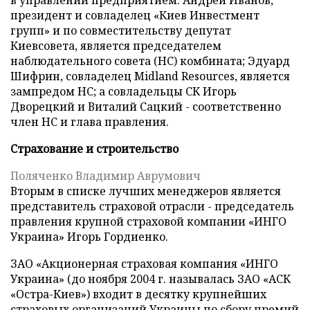
в управлении предприятием. Андрей Иванов,
президент и совладелец «Киев Инвестмент
групп» и по совместительству депутат
Киевсовета, является председателем
наблюдательного совета (НС) комбината; Эдуард
Шифрин, совладелец Midland Resources, является
зампредом НС; а совладельцы СК Игорь
Дворецкий и Виталий Сацкий - соответственно
член НС и глава правления.
Cтрахование и строительство
Поляченко Владимир Аврумович
Вторым в списке лучших менеджеров является
представитель страховой отрасли - председатель
правления крупной страховой компании «ИНГО
Украина» Игорь Гордиенко.
ЗАО «Акционерная страховая компания «ИНГО
Украина» (до ноября 2004 г. называлась ЗАО «АСК
«Остра-Киев») входит в десятку крупнейших
страховых организаций Украины по сбору премий