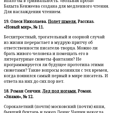
впало бы в тривиальность. «Вольная проза»
Бахыта Кенжеева создана для медленного чтения.
Для наслаждения чтением.
19. Олеся Николаева.
Полет шмеля.
Рассказ.
«Новый мир», № 11.
Бесхитростный, трогательный и озорной случай
из жизни перерастает в мудрую притчу об
ответственности писателя-творца. Можно ли
брать живого человека и помещать его в
литературные сюжеты-фантазии? Не
программируется ли будущее прототипа этими
сюжетами? Такие вопросы возникли с тех времен,
когда появился самый первый в мире писатель. И
ответа на них до сих пор нет.
18. Роман Сенчин.
Лед под ногами.
Роман.
«Знамя», № 12.
Сорокалетний (почти) московский (почти) яппи,
бывший бунтарь и рокер Денис Чащин некогда