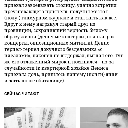
приехал завоёвывать столицу, удачно встретил
преуспевающего приятеля, получил место в
(полу-) гламурном журнале и стал жить как все.
Вдруг к нему нагрянул старый друг из
провинции, сохранивший верность былому
образу жизни (дешевые консервы, пьянки, рок-
концерты, оппозиционные митинги). Денис
терпел-терпел докучного бездельника «с
идеалами», наконец не выдержал, выгнал его. Тут
же его отлаженный мирок и посыпался – из-за
случайности (к квартирной хозяйке Дениса
приехала дочь, пришлось нашему (почти) яппи
искать новое обиталище).
СЕЙЧАС ЧИТАЮТ