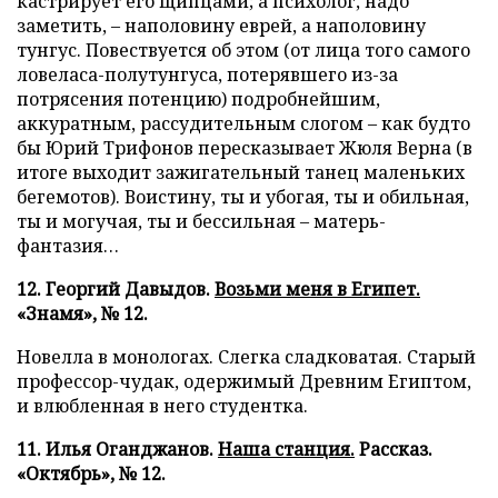
кастрирует его щипцами; а психолог, надо
заметить, – наполовину еврей, а наполовину
тунгус. Повествуется об этом (от лица того самого
ловеласа-полутунгуса, потерявшего из-за
потрясения потенцию) подробнейшим,
аккуратным, рассудительным слогом – как будто
бы Юрий Трифонов пересказывает Жюля Верна (в
итоге выходит зажигательный танец маленьких
бегемотов). Воистину, ты и убогая, ты и обильная,
ты и могучая, ты и бессильная – матерь-
фантазия…
12. Георгий Давыдов.
Возьми меня в Египет.
«Знамя», № 12.
Новелла в монологах. Слегка сладковатая. Старый
профессор-чудак, одержимый Древним Египтом,
и влюбленная в него студентка.
11. Илья Оганджанов.
Наша станция.
Рассказ.
«Октябрь», № 12.