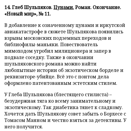
14. Глеб Шульпяков.
Цунами.
Роман. Окончание.
«Новый мир», № 11.
В добавление к означенному цунами и иркутской
авиакатастрофе в сюжете Шульпякова появились
взрывы московских подземных переходов и
библиофилы-маньяки. Повествователь
мимоходом угробил милиционера и запер в
подвале соседку. Также в окончании
шульпяковского романа можно найти
любопытные истории об экзотическом борделе и
реквизиторе-убийце. Всё это с понтом дела
оформлено патентованным эстетским стилем.
У Глеба Шульпякова (блестящего стилиста) –
безудержная тяга ко всему занимательному и
экзотическому. Так диабетика тянет к сладкому.
Хочется дать Шульпякову совет забыть о Борхесе с
Томасом Манном и честно взяться за детективы. У
него получится.