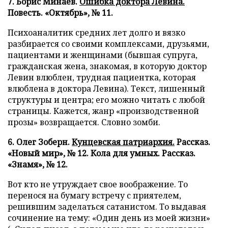
7. Борис Минаев.
Ошибка доктора Левина.
Повесть. «Октябрь», № 11.
Психоаналитик средних лет долго и вязко
разбирается со своими комплексами, друзьями,
пациентами и женщинами (бывшая супруга,
гражданская жена, знакомая, в которую доктор
Левин влюблен, трудная пациентка, которая
влюблена в доктора Левина). Текст, лишенный
структуры и центра; его можно читать с любой
страницы. Кажется, жанр «производственной
прозы» возвращается. Словно зомби.
6. Олег Зоберн.
Кунцевская патриархия.
Рассказ.
«Новый мир», № 12. Кола для умных. Рассказ.
«Знамя», № 12.
Вот кто не утруждает свое воображение. То
перенося на бумагу встречу с приятелем,
решившим заделаться сатанистом. То выдавая
сочинение на тему: «Один день из моей жизни»