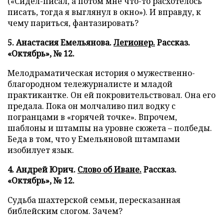
(«Сидел-писал, а потом мне что-то расхотелось
писать, тогда я выглянул в окно»). И вправду, к
чему париться, фантазировать?
5. Анастасия Емельянова.
Легионер.
Рассказ.
«Октябрь», № 12.
Мелодраматическая история о мужественно-
благородном тележурналисте и младой
практикантке. Он ей покровительствовал. Она его
предала. Пока он молчаливо пил водку с
погранцами в «горячей точке». Впрочем,
шаблоны и штампы на уровне сюжета – полбеды.
Беда в том, что у Емельяновой штампами
изобилует язык.
4. Андрей Юрич.
Слово об Иване.
Рассказ.
«Октябрь», № 12.
Судьба шахтерской семьи, пересказанная
библейским слогом. Зачем?