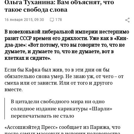
Ольга Туханина: Вам объяснят, что
такое свобода слова
16 января 2015, 09:30
178
В новехонькой либеральной империи нестерпимо
разит СССР времен его дряхлости. Уже как в «Кин-
дза-дзе»: «Вот потому, что вы говорите то, что не
думаете, и думаете то, что не думаете, вот в
клетках и сидите».
Если бы Кафка был жив, то в эти дни он бы
обязательно снова умер. Не знаю уж, от чего – от
смеха или от зависти. Или от того и другого
вместе.
В цитадели свободного мира ни одно
солидное издание карикатуры «Шарли»
перепечатывать не стало
«Ассошиэйтед Пресс» сообщает из Парижа, что
после самых массовых в истории человечества