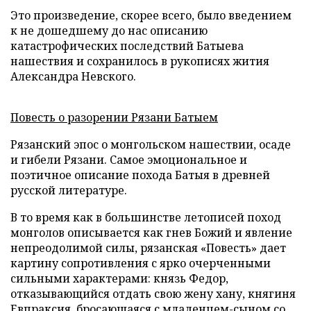
Это произведение, скорее всего, было введением
к не дошедшему до нас описанию
катастрофических последствий Батыева
нашествия и сохранилось в рукописях жития
Александра Невского.
Повесть о разорении Рязани Батыем
Рязанский эпос о монгольском нашествии, осаде
и гибели Рязани. Самое эмоциональное и
поэтичное описание похода Батыя в древней
русской литературе.
В то время как в большинстве летописей поход
монголов описывается как гнев Божий и явление
непреодолимой силы, рязанская «Повесть» дает
картину сопротивления с ярко очерченными
сильными характерами: князь Федор,
отказывающийся отдать свою жену хану, княгиня
Евпраксия, бросающаяся с младенцем-сыном со