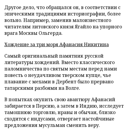
Другое дело, что обращался он, в соответствии с
эпическими традициями историографии, более
вольно. Например, заменив малоизвестного
читателям литовского князя Ягайло на упорного
врага Москвы Ольгерда.
Хождение за три моря Афанасия Никитина
Самый оригинальный памятник русской
литературы хождений. Вместо классического
паломничества по святым местам перед нами
повесть о неудачливом тверском купце, чье
плавание с мехами в Дербент было прервано
татарскими разбоями на Волге.
В попытках окупить свою авантюру Афанасий
забирается в Персию, а затем в Индию, исследует
тамошнюю торговлю, нравы и обычаи, близко
сходится с индусами, отвергает настойчивые
предложения мусульман сменить веру.