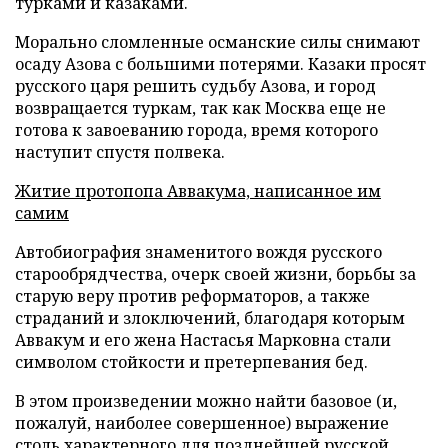
турками и казаками.
Морально сломленные османские силы снимают
осаду Азова с большими потерями. Казаки просят
русского царя решить судьбу Азова, и город
возвращается туркам, так как Москва еще не
готова к завоеванию города, время которого
наступит спустя полвека.
Житие протопопа Аввакума, написанное им
самим
Автобиография знаменитого вождя русского
старообрядчества, очерк своей жизни, борьбы за
старую веру против реформаторов, а также
страданий и злоключений, благодаря которым
Аввакум и его жена Настасья Марковна стали
символом стойкости и претерпевания бед.
В этом произведении можно найти базовое (и,
пожалуй, наиболее совершенное) выражение
столь характерного для позднейшей русской