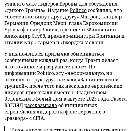
узнала о чате лидеров Европы для обсуждения
«дикого Трампа». Издание
Politico
сообщило, что
«постоянно пишут друг другу» Макрон, канцлер
Германии Фридрих Мерц, глава Еврокомиссии
Урсула фон дер Ляйен, президент Финляндии
Александр Стубб, премьер-министры Британии и
Италии Кир Стармер и Джорджа Мелони.
У них появилась привычка обмениваться
сообщениями каждый раз, когда Трамп делает
что-то «дикое и разрушительное». По
информации Politico, эту «неформальную, но
активную структуру» назвали «Вашингтонской
группой», после того как несколько европейских
лидеров приезжали вместе с Владимиром
Зеленским в Белый дом в августе 2025 года. Газета
ВЗГЛЯД
рассказывала
об инициативах
европейских лидеров на фоне вероятного
«развода» с США.
Такое «предательство» могло подкинуть дров в