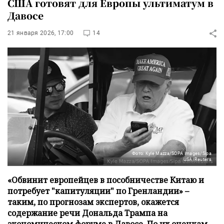
США готовят для Европы ультиматум в
Давосе
21 января 2026, 17:00
14
Фото: Kyle Mazza/SOPA Images/Sipa
USA/Reuters
«Обвинит европейцев в пособничестве Китаю и
потребует "капитуляции" по Гренландии» –
таким, по прогнозам экспертов, окажется
содержание речи Дональда Трампа на
экономическом форуме в Давосе. По их оценкам,