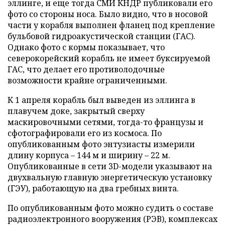
эллинге, и еще тогда СМИ КНДР публиковали его
фото со стороны носа. Было видно, что в носовой
части у корабля выполнен фланец под крепление
бульбовой гидроакустической станции (ГАС).
Однако фото с кормы показывает, что
северокорейский корабль не имеет буксируемой
ГАС, что делает его противолодочные
возможности крайне ограниченными.
К 1 апреля корабль был выведен из эллинга в
плавучем доке, закрытый сверху
маскировочными сетями, тогда-то французы и
сфотографировали его из космоса. По
опубликованным фото энтузиасты измерили
длину корпуса – 144 м и ширину – 22 м.
Опубликованные в сети 3D-модели указывают на
двухвальную главную энергетическую установку
(ГЭУ), работающую на два гребных винта.
По опубликованным фото можно судить о составе
радиоэлектронного вооружения (РЭВ), комплексах