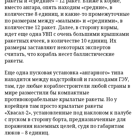
ракеты и «средние» – 12 ракет. Ближе к корме,
вместо ангара, опять находим «средние», в
количестве 8 единиц, и какие-то промежуточные
по размерам между «малыми» и «средними», в
количестве 12 ракет. Далее, в сторону кормы,
идет еще одна УВП с очень большими крышками
ракетных ячеек, в количестве 10 единиц. Их
размеры заставляют некоторых экспертов
считать, что корабль несет баллистические
ракеты.
Еще одна пусковая установка «ангарного» типа
находится между надстройкой и газоходами ГЭУ,
там, где любые кораблестроители любой страны в
мире разместили бы компактные
противокорабельные крылатые ракеты. Но у
корейцев там просто крылатые ракеты
«Хвасал-2», установленные под наклоном к палубе
с пуском в сторону борта, предназначенные для
поражения наземных целей, судя по габаритам
люков – 8 единиц.