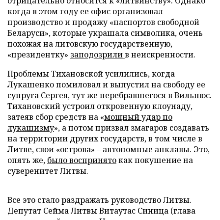
отрицательно относится к «литвинству». Однако
когда в этом году ее офис организовал
производство и продажу «паспортов свободной
Беларуси», которые украшала символика, очень
похожая на литовскую государственную,
«президентку»
заподозрили
в неискренности.
Проблемы Тихановской усилились, когда
Лукашенко помиловал и выпустил на свободу ее
супруга Сергея, тут же перебравшегося в Вильнюс.
Тихановский устроил откровенную клоунаду,
затеяв сбор средств на «
мощный удар по
лукашизму
», а потом призвал змагаров создавать
на территории других государств, в том числе в
Литве, свои «острова» – автономные анклавы. Это,
опять же,
было воспринято
как покушение на
суверенитет Литвы.
Все это стало раздражать руководство Литвы.
Депутат Сейма Литвы Витаутас Синица (глава