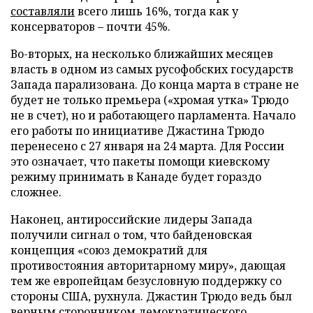
составляли
всего лишь 16%, тогда как у
консерваторов – почти 45%.
Во-вторых, на несколько ближайших месяцев
власть в одном из самых русофобских государств
Запада парализована. До конца марта в стране не
будет не только премьера («хромая утка» Трюдо
не в счет), но и работающего парламента. Начало
его работы по инициативе Джастина Трюдо
перенесено с 27 января на 24 марта. Для России
это означает, что пакеты помощи киевскому
режиму принимать в Канаде будет гораздо
сложнее.
Наконец, антироссийские лидеры Запада
получили сигнал о том, что байденовская
концепция «союз демократий для
противостояния авторитарному миру», дающая
тем же европейцам безусловную поддержку со
стороны США, рухнула. Джастин Трюдо ведь был
верным сторонником демократического