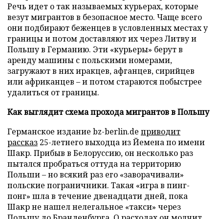
Речь идет о так называемых курьерах, которые
везут мигрантов в безопасное место. Чаще всего
они подбирают беженцев в условленных местах у
границы и потом доставляют их через Литву и
Польшу в Германию. Эти «курьеры» берут в
аренду машины с польскими номерами,
загружают в них иракцев, афганцев, сирийцев
или африканцев – и потом стараются побыстрее
удалиться от границы.
Как выглядит схема прохода мигрантов в Польшу
Германское издание bz-berlin.de
приводит
рассказ
25-летнего выходца из Йемена по имени
Шакр. Прибыв в Белоруссию, он несколько раз
пытался пробраться оттуда на территорию
Польши – но всякий раз его «заворачивали»
польские пограничники. Такая «игра в пинг-
понг» шла в течение двенадцати дней, пока
Шакр не нашел нелегальное «такси» через
Польшу до Бранденбурга. О расходах он молчит,