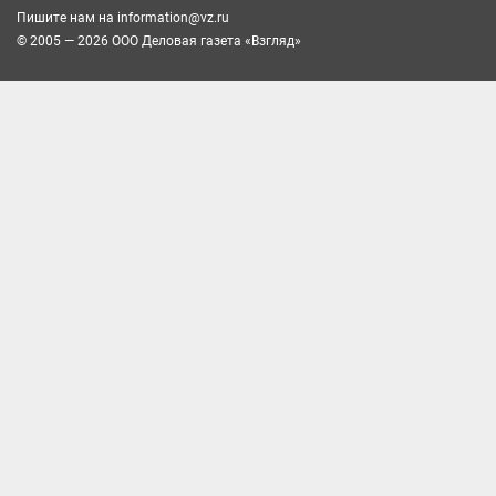
Пишите нам на
information@vz.ru
© 2005 — 2026 ООО Деловая газета «Взгляд»