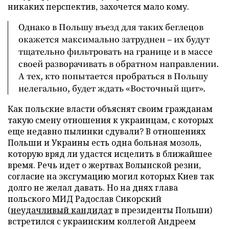
никаких перспектив, захочется мало кому.
Однако в Польшу въезд для таких беглецов
окажется максимально затруднен – их будут
тщательно фильтровать на границе и в массе
своей разворачивать в обратном направлении.
А тех, кто попытается пробраться в Польшу
нелегально, будет ждать «Восточный щит».
Как польские власти объяснят своим гражданам
такую смену отношения к украинцам, с которых
еще недавно пылинки сдували? В отношениях
Польши и Украины есть одна больная мозоль,
которую вряд ли удастся исцелить в ближайшее
время. Речь идет о жертвах Волынской резни,
согласие на эксгумацию могил которых Киев так
долго не желал давать. Но на днях глава
польского МИД Радослав Сикорский
(
неудачливый кандидат
в президенты Польши)
встретился с украинским коллегой Андреем