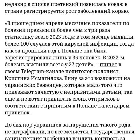
недавно в списке претензий появилась новая: в
стране регистрируется рост заболеваний корью.
«В прошедшем апреле месячные показатели по
болезни превысили более чем в три раза
статистику всего 2023 года: в том месяце выявили
более 100 случаев этой вирусной инфекции, тогда
как за прошлый год в Польше она была
зарегистрирована лишь у 36 человек. В 2022-м
болезнь выявили всего у 27 детей», –
пишет
в
своем Telegram-канале политолог-полонист
Кристина Исмагилова. Вину за это возложили на
украинских беженцев, которые мало того что
приезжают зачастую с непривитыми детьми, так
еще и не хотят прививать своих отпрысков в
соответствии с принятым в Польше календарем
прививок.
До сих пор украинцев за нарушения такого рода
не штрафовали, но все меняется. Государственная
санинспекция пообещала усилить контроль за