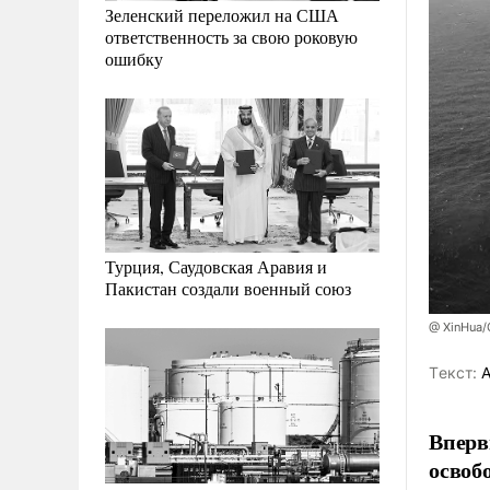
Зеленский переложил на США
ответственность за свою роковую
ошибку
Турция, Саудовская Аравия и
Пакистан создали военный союз
@ XinHua/
Tекст:
А
Вперв
освоб