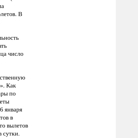
па
летов. В
льность
ать
сца число
нственную
». Как
ары по
леты
6 января
тов в
то вылетов
в сутки.