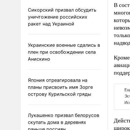
В сос
Сикорский призвал обсудить
много
уничтожение российских
котор
ракет над Украиной
невоз
только
надвод
Украинские военные сдались в
плен при освобождении села
Кроме
Анискино
авиац
подде
Япония отреагировала на
планы присвоить имя Зорге
острову Курильской гряды
Лукашенко призвал белорусов
Дейст
скупать дома в деревнях
широки
раньше россиян