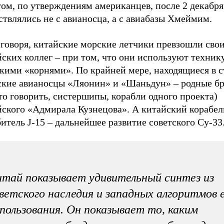
том, по утверждениям американцев, после 2 декабр
твлялись не с авианосца, а с авиабазы Хмеймим.
 говоря, китайские морские летчики превзошли сво
ских коллег – при том, что они используют технику
скими «корнями». По крайней мере, находящиеся в 
ские авианосцы «Ляонин» и «Шаньдун» – родные бр
о говорить, систершипы, корабли одного проекта)
йского «Адмирала Кузнецова». А китайский корабе
итель J-15 – дальнейшее развитие советского Су-33
тай показывает удивительный синтез из
ветского наследия и западных алгоритмов 
пользования. Он показывает то, каким