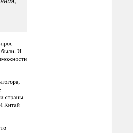
нная,
опрос
 были. И
озможности
ятогора,
е
ли страны
 И Китай
 то