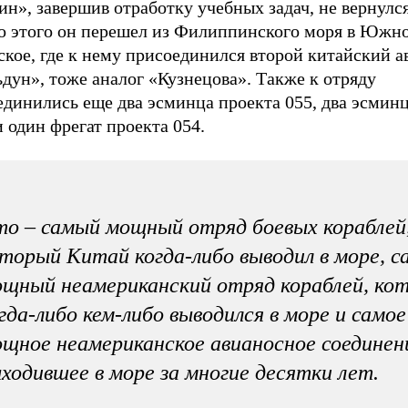
н», завершив отработку учебных задач, не вернулся
о этого он перешел из Филиппинского моря в Южн
кое, где к нему присоединился второй китайский а
дун», тоже аналог «Кузнецова». Также к отряду
динились еще два эсминца проекта 055, два эсминц
 один фрегат проекта 054.
о – самый мощный отряд боевых кораблей
торый Китай когда-либо выводил в море, 
щный неамериканский отряд кораблей, ко
гда-либо кем-либо выводился в море и самое
щное неамериканское авианосное соединен
ходившее в море за многие десятки лет.