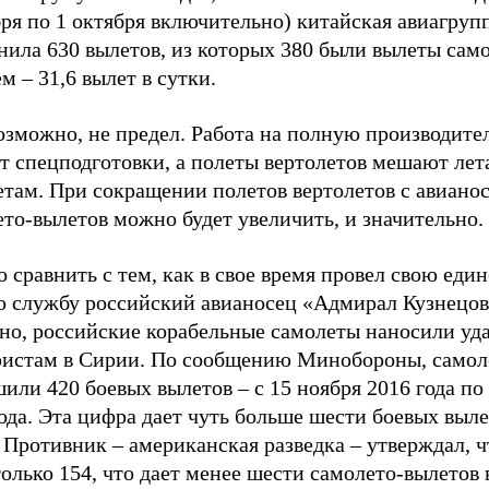
ря по 1 октября включительно) китайская авиагруп
ила 630 вылетов, из которых 380 были вылеты само
м – 31,6 вылет в сутки.
озможно, не предел. Работа на полную производите
т спецподготовки, а полеты вертолетов мешают лет
етам. При сокращении полетов вертолетов с авиано
то-вылетов можно будет увеличить, и значительно.
сравнить с тем, как в свое время провел свою еди
ю службу российский авианосец «Адмирал Кузнецов
тно, российские корабельные самолеты наносили уд
ристам в Сирии. По сообщению Минобороны, само
или 420 боевых вылетов – с 15 ноября 2016 года по 
ода. Эта цифра дает чуть больше шести боевых выле
 Противник – американская разведка – утверждал, ч
олько 154, что дает менее шести самолето-вылетов 