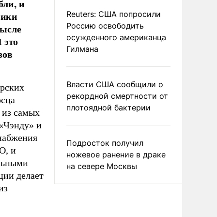
бли, и
ники
Reuters: США попросили
Россию освободить
мысле
осужденного американца
 это
Гилмана
зов
Власти США сообщили о
рских
рекордной смертности от
осца
плотоядной бактерии
 из самых
 «Чэнду» и
снабжения
Подросток получил
О, и
ножевое ранение в драке
льными
на севере Москвы
ции делает
из