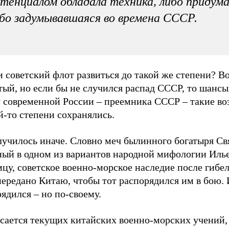
тенциалом обладала техника, либо придума
бо задумывавшаяся во времена СССР.
 советский флот развиться до такой же степени? В
ый, но если бы не случился распад СССР, то шансы
у современной России – преемника СССР – такие в
й-то степени сохранялись.
лучилось иначе. Словно меч былинного богатыря Св
ный в одном из вариантов народной мифологии Иль
цу, советское военно-морское наследие после гибе
передано Китаю, чтобы тот распорядился им в бою.
ядился – но по-своему.
асается текущих китайских военно-морских учений,