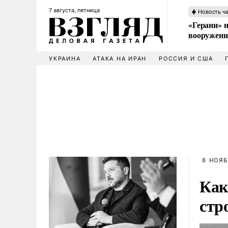
7 августа, пятница
Новость ч
«Герани» н
вооружени
УКРАИНА
АТАКА НА ИРАН
РОССИЯ И США
6 НОЯБ
Как
стр