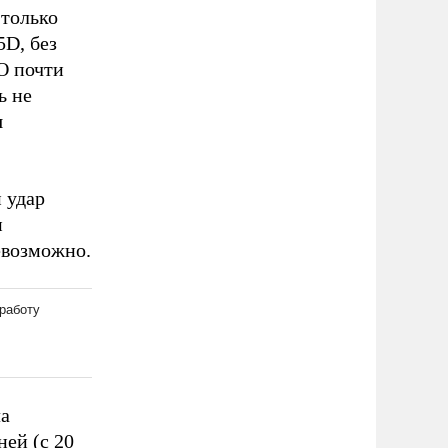
 только
5D, без
О почти
ь не
я
 удар
и
евозможно.
ла
ней (с 20