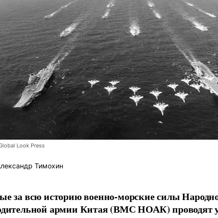
Global Look Press
лександр Тимохин
ые за всю историю военно-морские силы Народно
одительной армии Китая (ВМС НОАК) проводят у