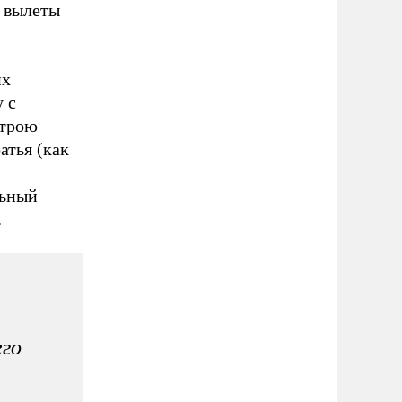
я вылеты
их
 с
строю
атья (как
льный
.
его