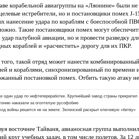
таве корабельной авиагруппы на «Ляонине» были не
целевые истребители, но и постановщики помех J-1
ых нанесение удара по кораблям с боеспособной ПВ
можно. Такие постановщики помех могут обеспечит
 удар палубной авиации, но и провести разведку дл
ных кораблей и «расчистить» дорогу для их ПКР.
 того, такой отряд может нанести комбинированный
ией и кораблями, синхронизированный по времени 
ржанный постановкой помех. Отбить такую атаку н
вуя восточнее Тайваня, авианосная группа выполни
й круг учебных задач, в том числе полетов. За 12 д