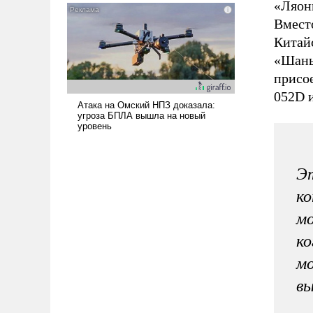
«Ляони
нужно отвечать.
Вмест
Китайс
«Шань
присое
052D и
Эт
ко
мо
ко
мо
вы