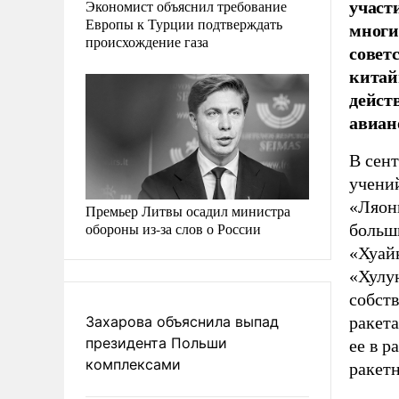
участ
Экономист объяснил требование
Европы к Турции подтверждать
многи
происхождение газа
совет
китай
дейст
авиа
В сен
учений
«Ляон
Премьер Литвы осадил министра
обороны из-за слов о России
больш
«Хуай
«Хулу
собст
Захарова объяснила выпад
ракета
президента Польши
ее в р
комплексами
ракет