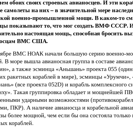
ием обоих своих строевых авианосцев. И эти кора
е самолеты на них – в значительной мере наслед
ской военно-промышленной мощи. В каком-то с
цы показывают то, что мог создать ВМФ СССР. И
вительно настоящая мощь, способная бросить вы
носцам ВМС США.
тябре ВМС НОАК начали большую серию военно-мо
. В море вышла авианосная группа в составе авиан
ин», а также эсминца «Аньшань» проекта 055 (один
их ракетных кораблей в мире), эсминцы «Урумчи»,
нань» (все проекта 052D) и корабль комплексного 
нху». Такая группировка обладает и мощнейшей ПВ
венными ударными возможностями (противокорабе
ми, ПКР). А наличие авианосца и корабельной авиа
азы более мощной, чем если бы она состояла только 
ных кораблей.