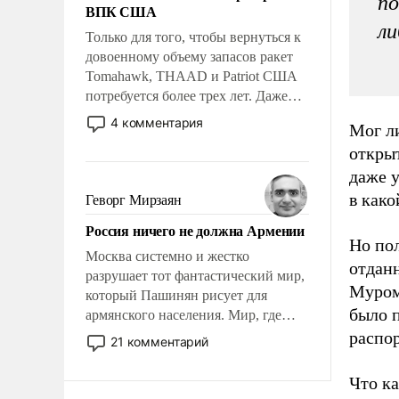
по
ВПК США
ли
Только для того, чтобы вернуться к
довоенному объему запасов ракет
Tomahawk, THAAD и Patriot США
потребуется более трех лет. Даже
небольшая война с Ираном
4 комментария
Мог ли
опустошила американские
открыт
арсеналы. Сложившаяся ситуация
означает многолетний период
даже 
уязвимости США, например, перед
в како
Геворг Мирзаян
Китаем.
Россия ничего не должна Армении
Но по
Москва системно и жестко
отдан
разрушает тот фантастический мир,
Муром
который Пашинян рисует для
было 
армянского населения. Мир, где
политические прожекты будут
распор
21 комментарий
безусловно оплачиваться за счет
российских налогоплательщиков и
Что к
где Еревану за свои поступки не