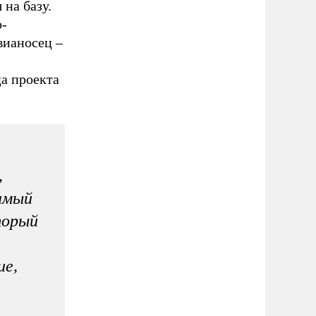
 на базу.
о-
вианосец –
а проекта
,
самый
торый
ие,