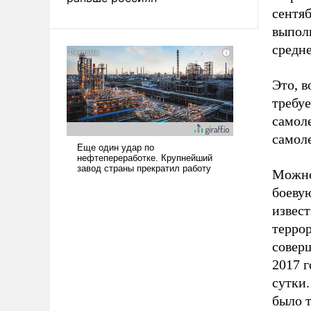
сентяб
выполн
средне
Это, в
требуе
самол
самоле
Можно 
боеву
извес
терро
соверш
2017 г
сутки.
было т