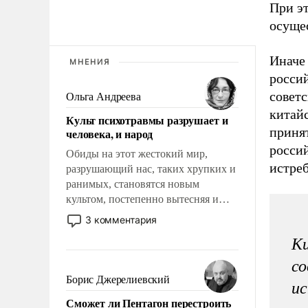
При э
осущес
Иначе
МНЕНИЯ
россий
совет
Ольга Андреева
китай
Культ психотравмы разрушает и
принят
человека, и народ
росси
Обиды на этот жестокий мир,
истреб
разрушающий нас, таких хрупких и
ранимых, становятся новым
культом, постепенно вытесняя и
отменяя традиционное требование к
3 комментария
человеку – быть мужественным и
Ки
твердым под ударами судьбы, брать
на себя ответственность, помогать
со
слабым, идти вперед и
Борис Джерелиевский
ис
адаптироваться.
Сможет ли Пентагон перестроить