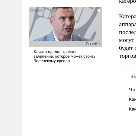
катеро
означает многолетний период
уязвимости США, например, перед
Катера
Китаем.
аппар
после
могут 
будет 
торго
НА
Чт
Ка
Ка