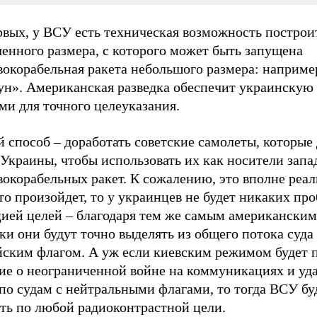
рвых, у ВСУ есть техническая возможность построи
енного размера, с которого может быть запущена
вокорабельная ракета небольшого размера: наприме
ун». Американская разведка обеспечит украинскую
ми для точного целеуказания.
 способ – доработать советские самолеты, которые 
 Украины, чтобы использовать их как носители зап
окорабельных ракет. К сожалению, это вполне реал
то произойдет, то у украинцев не будет никаких про
цией целей – благодаря тем же самым американским
ки они будут точно выделять из общего потока суда
йским флагом. А уж если киевским режимом будет 
ие о неограниченной войне на коммуникациях и уда
по судам с нейтральными флагами, то тогда ВСУ бу
ять по любой радиоконтрастной цели.