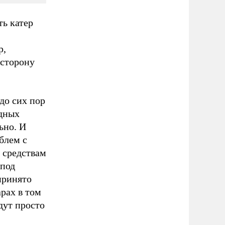
ть катер
р,
 сторону
до сих пор
адных
ьно. И
блем с
 средствам
 под
принято
рах в том
дут просто