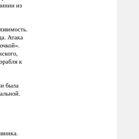
линии из
язвимость.
да. Атака
очкой».
нского,
орабля к
ли была
еальной.
ивника.