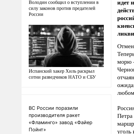
идет 
Володин сообщил о вступлении в
силу законов против предателей
дейст
России
росси
киевс
ликви
Отмен
Теперь
морю –
Черно
Испанский хакер Хиль раскрыл
сотни разведчиков НАТО и СБУ
отчаян
ожидая
любом 
Росси
ВС России поразили
производителя ракет
Петра
«Фламинго» завод «Файер
маршру
Пойнт»
уголь