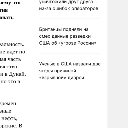
чему это
уничтожили друг друга
тив
из-за ошибок операторов
овать
Британцы подняли на
смех данные разведки
США об «угрозе России»
еальность.
пе идет по
ная часть
Ученые в США назвали две
ичество
ягоды причиной
и в Дунай,
«взрывной» диареи
 но это в
времен
овные
 нефть,
орские. В