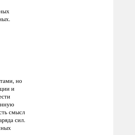
чных
ных.
тами, но
ции и
ести
онную
есть смысл
ряда сил.
нных