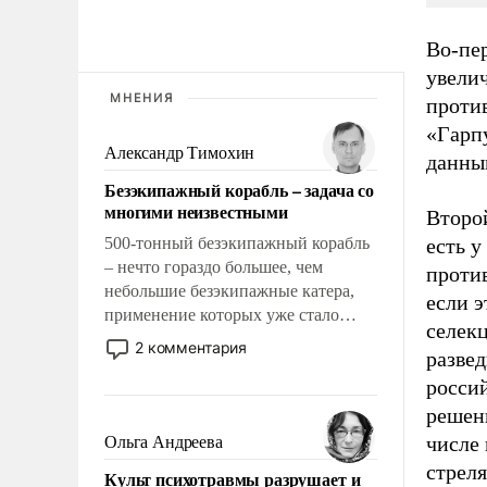
Во-пе
увелич
МНЕНИЯ
проти
«Гарп
Александр Тимохин
данны
Безэкипажный корабль – задача со
многими неизвестными
Второй
500-тонный безэкипажный корабль
есть у
– нечто гораздо большее, чем
против
небольшие безэкипажные катера,
если э
применение которых уже стало
селек
обыденностью. Задача по созданию
2 комментария
развед
такого корабля очень сложна и
росси
амбициозна. Однако и ее
реализация радикально поднимет
решен
наши боевые возможности.
числе 
Ольга Андреева
стрел
Культ психотравмы разрушает и