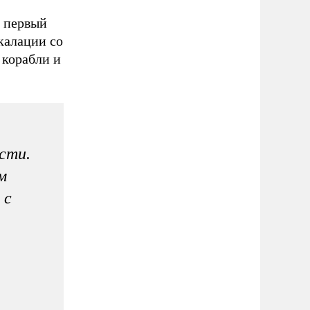
ь первый
калации со
 корабли и
сти.
м
 с