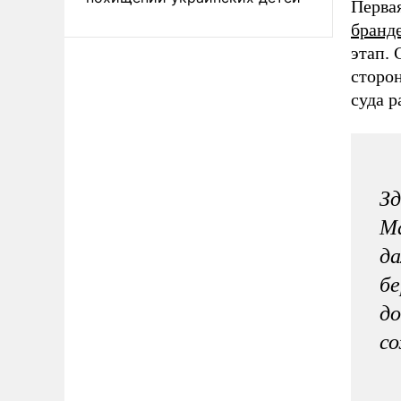
Первая
бранд
этап.
сторо
суда 
Зд
М
да
бе
до
со