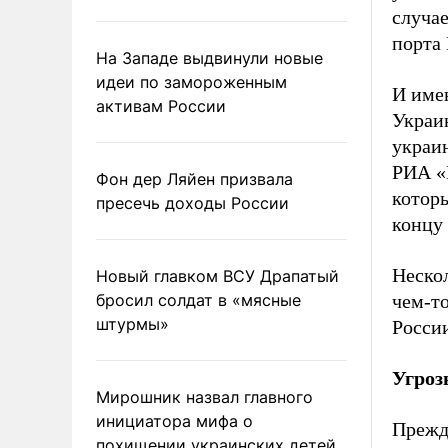
случа
порта 
На Западе выдвинули новые
идеи по замороженным
И имен
активам России
Украин
украи
РИА «
Фон дер Ляйен призвала
которы
пресечь доходы России
концу
Нескол
Новый главком ВСУ Драпатый
бросил солдат в «мясные
чем-то
штурмы»
Росси
Угроз
Мирошник назвал главного
инициатора мифа о
Прежде
похищении украинских детей