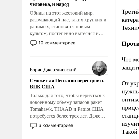
человека, и народ
Трети
Обиды на этот жестокий мир,
катера
разрушающий нас, таких хрупких и
ранимых, становятся новым
Техни
культом, постепенно вытесняя и
отменяя традиционное требование к
10 комментариев
Проти
человеку – быть мужественным и
твердым под ударами судьбы, брать
Что м
на себя ответственность, помогать
защит
слабым, идти вперед и
Борис Джерелиевский
адаптироваться.
Сможет ли Пентагон перестроить
От ук
ВПК США
нужны
Только для того, чтобы вернуться к
оптик
довоенному объему запасов ракет
прице
Tomahawk, THAAD и Patriot США
станци
потребуется более трех лет. Даже
небольшая война с Ираном
изучи
6 комментариев
опустошила американские
Такой 
арсеналы. Сложившаяся ситуация