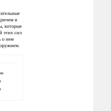
тательные
Причем в
ы, которые
й этих сил
 о нем
 оружием.
ии
е
е