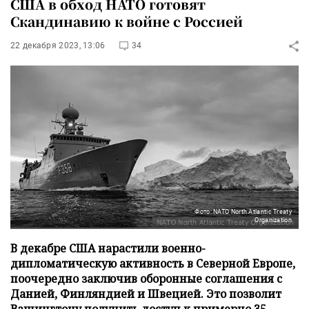
США в обход НАТО готовят
Скандинавию к войне с Россией
22 декабря 2023, 13:06
34
Фото: NATO North Atlantic Treaty
Organization
В декабре США нарастили военно-
дипломатическую активность в Северной Европе,
поочередно заключив оборонные соглашения с
Данией, Финляндией и Швецией. Это позволит
Вашингтону получить доступ к примерно 35