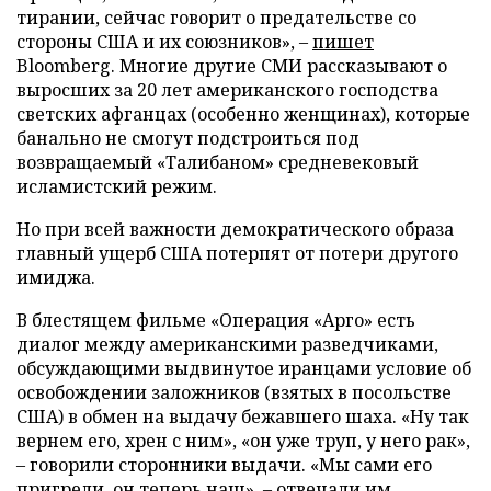
тирании, сейчас говорит о предательстве со
стороны США и их союзников», –
пишет
Bloomberg. Многие другие СМИ рассказывают о
выросших за 20 лет американского господства
светских афганцах (особенно женщинах), которые
банально не смогут подстроиться под
возвращаемый «Талибаном» средневековый
исламистский режим.
Но при всей важности демократического образа
главный ущерб США потерпят от потери другого
имиджа.
В блестящем фильме «Операция «Арго» есть
диалог между американскими разведчиками,
обсуждающими выдвинутое иранцами условие об
освобождении заложников (взятых в посольстве
США) в обмен на выдачу бежавшего шаха. «Ну так
вернем его, хрен с ним», «он уже труп, у него рак»,
– говорили сторонники выдачи. «Мы сами его
пригрели, он теперь наш», – отвечали им