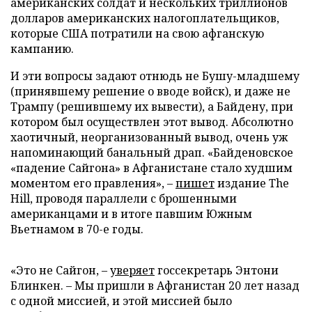
американских солдат и нескольких триллионов
долларов американских налогоплательщиков,
которые США потратили на свою афганскую
кампанию.
И эти вопросы задают отнюдь не Бушу-младшему
(принявшему решение о вводе войск), и даже не
Трампу (решившему их вывести), а Байдену, при
котором был осуществлен этот вывод. Абсолютно
хаотичный, неорганизованный вывод, очень уж
напоминающий банальный драп. «Байденовское
«падение Сайгона» в Афганистане стало худшим
моментом его правления», –
пишет
издание The
Hill, проводя параллели с брошенными
американцами и в итоге павшим Южным
Вьетнамом в 70-е годы.
«Это не Сайгон, –
уверяет
госсекретарь Энтони
Блинкен. – Мы пришли в Афганистан 20 лет назад
с одной миссией, и этой миссией было