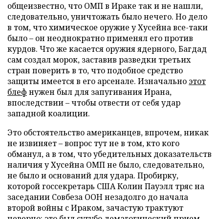
общеизвестно, что ОМП в Ираке так и не нашли,
следовательно, уничтожать было нечего. Но дело
в том, что химическое оружие у Хусейна все-таки
было – он неоднократно применял его против
курдов. Что же касается оружия ядерного, Багдад
сам создал морок, заставив разведки третьих
стран поверить в то, что подобное средство
защиты имеется в его арсенале. Изначально
этот
блеф
нужен был для запугивания Ирана,
впоследствии – чтобы отвести от себя удар
западной коалиции.
Это обстоятельство американцев, впрочем, никак
не извиняет – вопрос тут не в том, кто кого
обманул, а в том, что убедительных доказательств
наличия у Хусейна ОМП не было, следовательно,
не было и оснований для удара. Пробирку,
которой госсекретарь США Колин Пауэлл тряс на
заседании Совбеза ООН незадолго до начала
второй войны с Ираком, зачастую трактуют
неверно: это был сугубо демагогический прием.