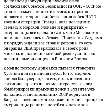
до полной деоккупации Кувейта было
согласовано Советом Безопасности ООН – СССР не
стал возражать ни против этого, ни против
первого в истории задействования войск НАТО в
военной операции. Правда, роль последних
свелась к морской блокаде и прикрытию –
американцы все сделали сами, чего Москва тем
не менее пыталась избежать. Призвания Саддама
к порядку ждали все страны региона, то есть
операция США превращалась в своего рода
миссию, исполнение которой резко усиливало
позиции американцев на Ближнем Востоке.
Именно поэтому Примаков пытался уговорить
Хусейна пойти на попятную. Но тот медлил:
сперва был уверен, что его, столь полезного
союзника, просто не посмеют тронуть, а когда
бомбардировки иракских войск в Кувейте уже
начались и спецпосланник СССР вернулся в
Багдад с повторным предложением, не верил, что
американцы решатся перейти к наземной