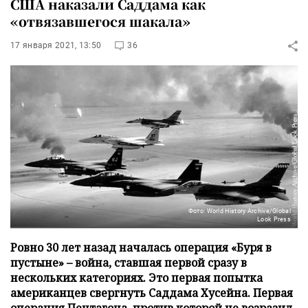
США наказали Саддама как
«отвязавшегося шакала»
17 января 2021, 13:50
36
Фото: World History Archive/Global
Look Press
Ровно 30 лет назад началась операция «Буря в
пустыне» – война, ставшая первой сразу в
нескольких категориях. Это первая попытка
американцев свергнуть Саддама Хусейна. Первая
операция Пентагона, против которой не возразил