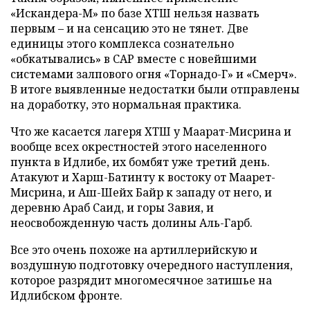
«Искандера-М» по базе ХТШ нельзя назвать
первым – и на сенсацию это не тянет. Две
единицы этого комплекса сознательно
«обкатывались» в САР вместе с новейшими
системами залпового огня «Торнадо-Г» и «Смерч».
В итоге выявленные недостатки были отправлены
на доработку, это нормальная практика.
Что же касается лагеря ХТШ у Маарат-Мисрина и
вообще всех окрестностей этого населенного
пункта в Идлибе, их бомбят уже третий день.
Атакуют и Харш-Батинту к востоку от Маарет-
Мисрина, и Аш-Шейх Байр к западу от него, и
деревню Араб Саид, и горы Завия, и
неосвобожденную часть долины Аль-Гарб.
Все это очень похоже на артиллерийскую и
воздушную подготовку очередного наступления,
которое разрядит многомесячное затишье на
Идлибском фронте.