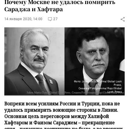
Почему Москве не удалось помирить
Сараджа и Хафтара
14 января 2020, 14:00
27
Фото: Julien Mattia/Zuma/Global Look
Press,
Cesareo/Fotogramma/Ropi/Global
Look Press
Вопреки всем усилиям России и Турции, пока не
удалось примирить воюющие стороны в Ливии.
Основная цель переговоров между Халифой
Хафтаром и Фаизом Сараджем – прекращение
огня – накануне достигнута не была, а во вторник