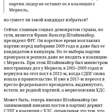
партии лидер не оставит ее в коалиции с
Меркель,
но сумеет ли такой кандидат избраться?
Сейчас главным социал-демократом страны, по
сути, является Франк-Вальтер Штайнмайер,
президент ФРГ. Он короткое время возглавлял
партию перед выборами 2009 года и даже был ее
кандидатом в канцлеры. Но те выборы партия
проиграла и решила даже не входить в коалицию
с Меркель. При этом Штайнмайер был министром
иностранных дел у Меркель в 2005–2009 годах и
вернулся на этот пост в 2013-м, когда СДПГ снова
вошла в правительство. И уже в 2017-м пересел в
кресло федерального президента, выдвинутого,
кстати, не родной партией, а меркелевским ХДС.
Может быть, теперь именно Штайнмайер (не
занимающий никаких постов в партии) держит
СДПГ в коалиции с ХДС, оправдывая это тем, что