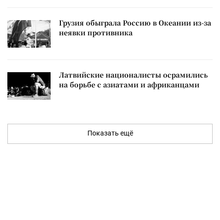
Грузия обыграла Россию в Океании из-за
неявки противника
Латвийские националисты осрамились
на борьбе с азиатами и африканцами
Показать ещё