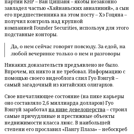
партии КНР – Ван Цишаня – якобы незаконно
завладел частью «Хайнаньских авиалиний», а сын
его предшественника на этом посту – Хэ Гоцяна –
получил контроль над крупной
компанией Founder Securities, используя для этого
подставные конторы.
Да, о нем сейчас говорят повсюду. За едой, на
любой вечеринке только о нем и разговоры
Никаких доказательств предъявлено не было.
Впрочем, их никто и не требовал. Информацию с
помощью своего видеоблога слил Гуо Вэнгуй –
самый загадочный из китайских олигархов.
Свое впечатляющее состояние (на пике карьеры
оно составляло 2,6 миллиарда долларов) Гуо
Вэнгуй заработал
на ниве девелоперства
– строил
самые причудливые и престижные объекты
недвижимости класса люкс. В наибольшей
степени его прославил «Пангу Плаза» – небоскреб