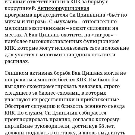
главный ответственный в КПК за борьбу с
коррупцией.
Антикоррупционная
программа
председателя Си Цзиньпина «бьет по
мухам и тиграм». С «мухами» – относительно
мелкими взяточниками – воюют силовики на
местах. А Ван Цишань охотится на «тигров» –
наиболее высокопоставленных функционеров
КПК, которые могут использовать свое положение
для участия в многомиллиардных откатах и
распилах.
Слишком активная борьба Ван Цишаня могла не
понравиться многим боссам КПК. Им было бы
выгодно скомпрометировать человека, строго
следящего за бизнес-схемами, в которых
участвуют их родственники и приближенные.
Обостряет ситуацию и близость осеннего съезда
КПК. По слухам, Си Цзиньпин собирается
проигнорировать правило, согласно которому
партийные руководители, достигнув 68 лет,
должны подавать в отставку, и вновь выдвинуть