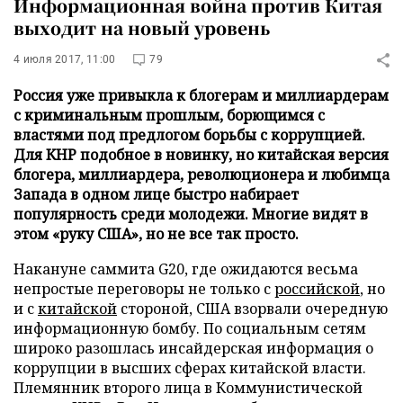
Информационная война против Китая
выходит на новый уровень
4 июля 2017, 11:00
79
Россия уже привыкла к блогерам и миллиардерам
с криминальным прошлым, борющимся с
властями под предлогом борьбы с коррупцией.
Для КНР подобное в новинку, но китайская версия
блогера, миллиардера, революционера и любимца
Запада в одном лице быстро набирает
популярность среди молодежи. Многие видят в
этом «руку США», но не все так просто.
Накануне саммита G20, где ожидаются весьма
непростые переговоры не только с
российской
, но
и с
китайской
стороной, США взорвали очередную
информационную бомбу. По социальным сетям
широко разошлась инсайдерская информация о
коррупции в высших сферах китайской власти.
Племянник второго лица в Коммунистической