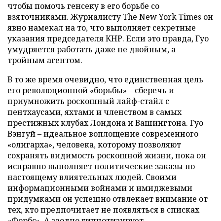
чтобы помочь генсеку в его борьбе со
взяточниками. Журналисту The New York Times он
явно намекал на то, что выполняет секретные
указания председателя КНР. Если это правда, Гуо
умудряется работать даже не двойным, а
тройным агентом.
В то же время очевидно, что единственная цель
его революционной «борьбы» – сберечь и
приумножить роскошный лайф-стайл с
пентхаусами, яхтами и членством в самых
престижных клубах Лондона и Вашингтона. Гуо
Вэнгуй – идеальное воплощение современного
«олигарха», человека, которому позволяют
сохранять видимость роскошной жизни, пока он
исправно выполняет политические заказы по-
настоящему влиятельных людей. Своими
информационными войнами и имиджевыми
придумками он успешно отвлекает внимание от
тех, кто предпочитает не появляться в списках
«Форбс». А заодно гипнотизирует