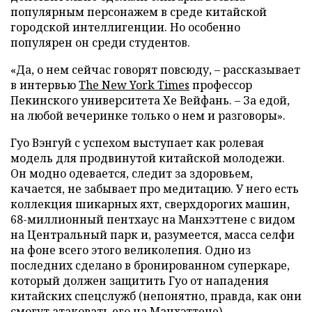
популярным персонажем в среде китайской
городской интеллигенции. Но особенно
популярен он среди студентов.
«Да, о нем сейчас говорят повсюду, – рассказывает
в интервью
The New York Times
профессор
Пекинского университета Хе Вейфань. – За едой,
на любой вечеринке только о нем и разговоры».
Гуо Вэнгуй с успехом выступает как ролевая
модель для продвинутой китайской молодежи.
Он модно одевается, следит за здоровьем,
качается, не забывает про медитацию. У него есть
коллекция шикарных яхт, сверхдорогих машин,
68-миллионный пентхаус на Манхэттене с видом
на Центральный парк и, разумеется, масса селфи
на фоне всего этого великолепия. Одно из
последних сделано в бронированном суперкаре,
который должен защитить Гуо от нападения
китайских спецслужб (непонятно, правда, как они
смогут атаковать его на Манхэттене).