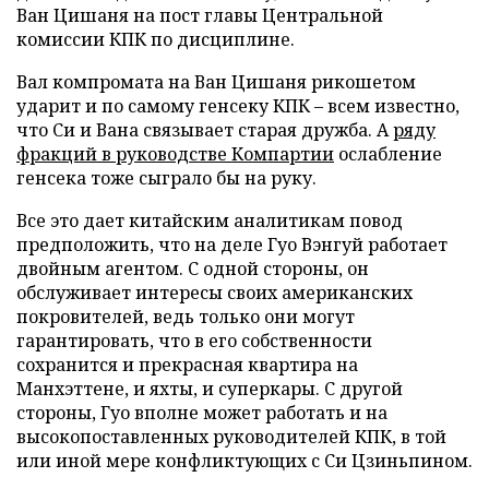
Ван Цишаня на пост главы Центральной
комиссии КПК по дисциплине.
Вал компромата на Ван Цишаня рикошетом
ударит и по самому генсеку КПК – всем известно,
что Си и Вана связывает старая дружба. А
ряду
фракций в руководстве Компартии
ослабление
генсека тоже сыграло бы на руку.
Все это дает китайским аналитикам повод
предположить, что на деле Гуо Вэнгуй работает
двойным агентом. С одной стороны, он
обслуживает интересы своих американских
покровителей, ведь только они могут
гарантировать, что в его собственности
сохранится и прекрасная квартира на
Манхэттене, и яхты, и суперкары. С другой
стороны, Гуо вполне может работать и на
высокопоставленных руководителей КПК, в той
или иной мере конфликтующих с Си Цзиньпином.