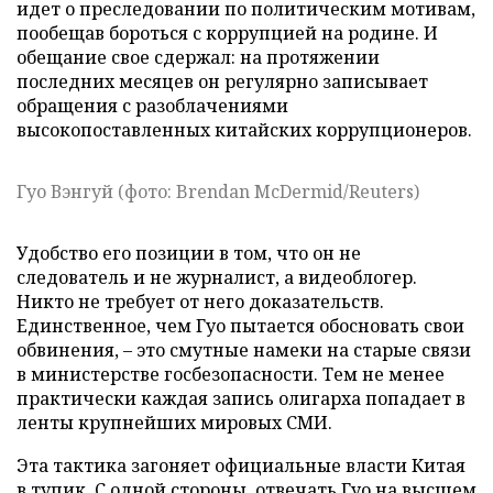
идет о преследовании по политическим мотивам,
пообещав бороться с коррупцией на родине. И
обещание свое сдержал: на протяжении
последних месяцев он регулярно записывает
обращения с разоблачениями
высокопоставленных китайских коррупционеров.
Гуо Вэнгуй (фото: Brendan McDermid/Reuters)
Удобство его позиции в том, что он не
следователь и не журналист, а видеоблогер.
Никто не требует от него доказательств.
Единственное, чем Гуо пытается обосновать свои
обвинения, – это смутные намеки на старые связи
в министерстве госбезопасности. Тем не менее
практически каждая запись олигарха попадает в
ленты крупнейших мировых СМИ.
Эта тактика загоняет официальные власти Китая
в тупик. С одной стороны, отвечать Гуо на высшем