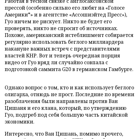
Работая в тесной связке с англосаксонской
прессой (особенно сильно его любят на «Голосе
Америки*» и в агентстве «Ассошиэйтед Пресс»),
Гуо ничем не рискует. Никто не будет его
проверять, никто не спросит об источниках.
Похоже, американский истеблишмент собирается
регулярно использовать беглого миллиардера
накануне важных встреч с представителями
властей КНР. Вот и теперь очередная порция
видео от Гуо вряд ли случайно совпала с
подготовкой саммита G20 в германском Гамбурге.
Однако вопрос о том, кто и как использует беглого
олигарха, отнюдь не прост. Последние по времени
разоблачения были направлены против Ван
Цишаня и его клана, который, по утверждению
Гуо, подгреб под себя большую часть китайской
экономики.
Интересно, что Ван Цишань, помимо прочего,