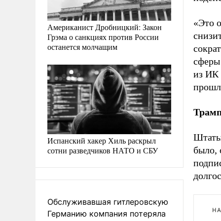
«Это о
Американист Дробницкий: Закон
снизи
Грэма о санкциях против России
останется молчащим
сокра
сферы
из ИК
прошл
Трамп
Штаты
Испанский хакер Хиль раскрыл
было, 
сотни разведчиков НАТО и СБУ
подпис
долгос
Обслуживавшая гитлеровскую
НА
Германию компания потеряла