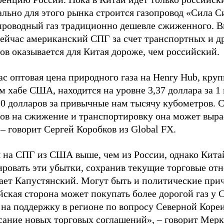
льно для этого рынка строится газопровод «Сила С
проводный газ традиционно дешевле сжиженного. В
сейчас американский СПГ за счет транспортных и д
ов оказывается для Китая дороже, чем российский.
ас оптовая цена природного газа на Henry Hub, кр
м хабе США, находится на уровне 3,37 доллара за 1
20 долларов за привычные нам тысячу кубометров. 
дов на сжижение и транспортировку она может выра
– говорит Сергей Коробков из Global FX.
 на СПГ из США выше, чем из России, однако Кита
ировать эти убытки, сохранив текущие торговые от
тает Капустянский. Могут быть и политические при
йская сторона может покупать более дорогой газ у
 на поддержку в регионе по вопросу Северной Коре
сание новых торговых соглашений», – говорит Мерк