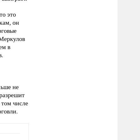
то это
кам, он
рговые
 Меркулов
ем в
в.
ньше не
 разрешит
 том числе
рговли.