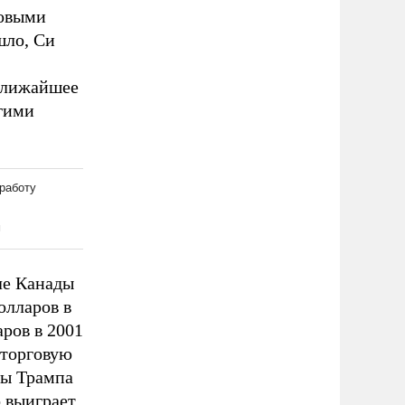
говыми
шло, Си
 ближайшее
гими
ле Канады
олларов в
аров в 2001
 торговую
зы Трампа
 выиграет.