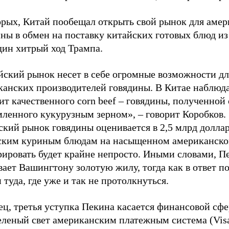
орых, Китай пообещал открыть свой рынок для аме
ны в обмен на поставку китайских готовых блюд из
дин хитрый ход Трампа.
йский рынок несет в себе огромные возможности дл
канских производителей говядины. В Китае наблюд
т качественного corn beef – говядины, полученной 
мленного кукурузным зерном», – говорит Коробков.
кий рынок говядины оценивается в 2,5 млрд доллар
ским куриным блюдам на насыщенном американско
рировать будет крайне непросто. Иными словами, П
ает Вашингтону золотую жилу, тогда как в ответ п
 туда, где уже и так не протолкнуться.
ец, третья уступка Пекина касается финансовой сф
зеленый свет американским платежным система (Vis