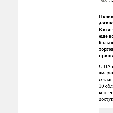
Tекст:
О
Появи
догов
Китае
еще в
больш
торго
пришл
США и
амери
согла
10 обл
консе
досту