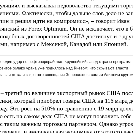
уляциях и высказывал недовольство текущими тор
ениями. Фактически, чтобы дальше слов дело не за
пин и решил идти на компромисс», – говорит Иван
тянский из Forex Optimum. Он не исключает, что в
 подобных договоренностей США достигнут и с дру
ами, например с Мексикой, Канадой или Японией.
 – третий по величине экспортный рынок США пос
сики, который приобрел товары США на 116 млрд д
оду. Это рост на 510% по сравнению с 19 млрд долл
То есть на самом деле США не могут позволить себе
 с таким важным торговым партнером. Однако угро
твовали, и американская экономика от этого только