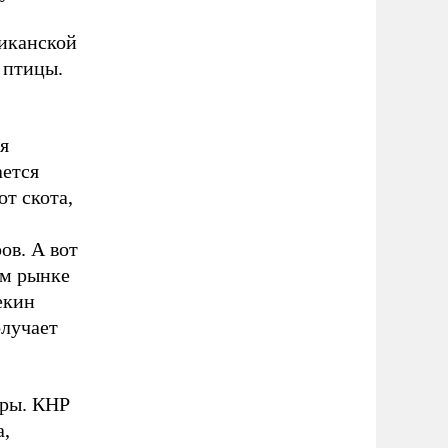
риканской
 птицы.
я
ается
от скота,
ов. А вот
м рынке
екин
олучает
еры. КНР
a,