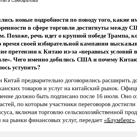
льга Самофалова
лись новые подробности по поводу того, какие и
оренности в сфере торговли достигнуты между С
м. Похоже, речь идет о крупной победе Трампа, 
о время своей избирательной кампании высказы
ие претензии к Китаю из-за «неравных условий 
вле». Чего именно добились США и почему Кита
ось уступить?
 Китай предварительно договорились расширить д
канских товаров и услуг на китайский рынок. Офиц
шение должно быть подписано после 16 июля. Оно о
астей, по которым участники переговоров достигли
нсуса, включая торговлю сельскохозяйственной про
п на рынки финансовых услуг, передает
«Блумберг»
.