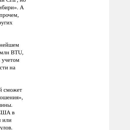
ибири». А
прочем,
ругих
упнейшем
 млн BTU,
С учетом
сти на
й сможет
ношения»,
чины.
 США в
и или
улов.