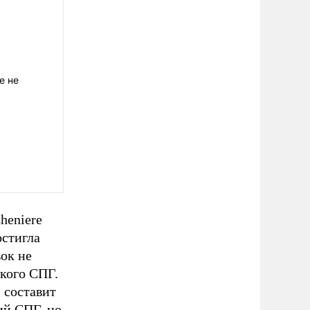
е не
heniere
остигла
вок не
кого СПГ.
 составит
ий СПГ, но