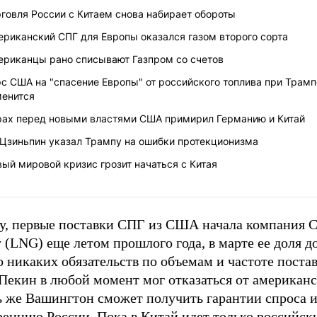
говля России с Китаем снова набирает обороты
ериканский СПГ для Европы оказался газом второго сорта
ериканцы рано списывают Газпром со счетов
с США на "спасение Европы" от российского топлива при Трамп
менится
рах перед новыми властями США примирил Германию и Китай
 Цзиньпин указал Трампу на ошибки протекционизма
ый мировой кризис грозит начаться с Китая
ву, первые поставки СПГ из США начала компания C
 (LNG) еще летом прошлого года, в марте ее доля д
 никаких обязательств по объемам и частоте поста
Пекин в любой момент мог отказаться от американс
ь же Вашингтон сможет получить гарантии спроса и
ренцию России. Пока в Китай идет только российск