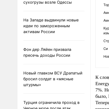
сухогрузы возле Одессы
Тор
Ам
На Западе выдвинули новые
Ам
идеи по замороженным
Кур
активам России
из
Ст
Си
Фон дер Ляйен призвала
пресечь доходы России
Нов
Новый главком ВСУ Драпатый
К сло
бросил солдат в «мясные
Energy
штурмы»
7%. Но
было, 
Тепер
Турция ограничила проход в
Черное море после атак
конку