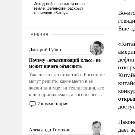
Во-вт
говяди
Еще о
МНЕНИЯ
«Кита
Дмитрий Губин
амери
дефици
Почему «объясняющий класс» не
может ничего объяснить
откор
Китайс
Уже несколько столетий в России не
могут решить, какое место в её
китай
жизни занимает интеллигенция, кто
конку
к ней принадлежит, а кого из неё
открыв
исключили с правом
2 комментария
доступ
восстановления и без оного. И чем
она отличается от просто
образованных людей. Иногда
Након
казалось, что эти вопросы решены
дает 
Александр Тимохин
раз и навсегда, но – нет, не решены.