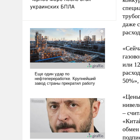
украинских БПЛА
специа
трубо
даже 
расход
«Сейч
газово
или 1
расхо
50%», 
«Цены
нивел
– счи
«Кита
обмен
подпи