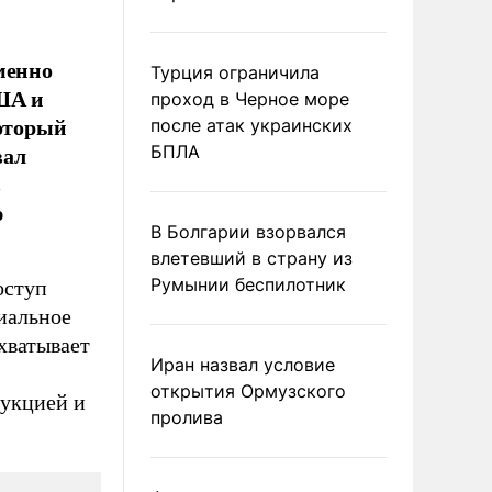
менно
Турция ограничила
ША и
проход в Черное море
который
после атак украинских
вал
БПЛА
в
ю
В Болгарии взорвался
влетевший в страну из
Румынии беспилотник
оступ
иальное
хватывает
Иран назвал условие
открытия Ормузского
дукцией и
пролива