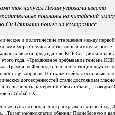
амп так напугал Пекин угрозами ввести
градительные пошлины на китайский импо
о Си Цзиньпин пошел на компромисс
мические и политические отношения между первой
миками мира получили позитивный импульс после
ального визита председателя КНР Си Цзиньпина в
 этого года. «Трехдневное пребывание генсека КПК
ьда Трампа во Флориде сблизило позиции двух све
льшинству вопросов. Но только сейчас основные на
мических договоренностей стали достоянием гласно
ли серьезность намерений обеих стран», – говорит
ов из Global FX.
енные пункты соглашения раскрывают хитрый ход 
а. «Трамп неоднократно обвинял Поднебесную в ва