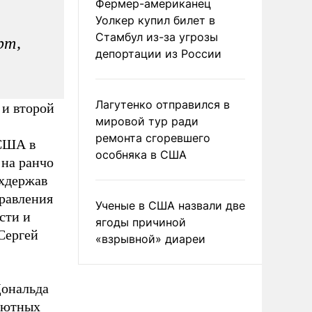
Фермер-американец
Уолкер купил билет в
Стамбул из-за угрозы
рт,
депортации из России
Лагутенко отправился в
 и второй
мировой тур ради
ремонта сгоревшего
 США в
особняка в США
 на ранчо
рхдержав
правления
Ученые в США назвали две
сти и
ягоды причиной
 Сергей
«взрывной» диареи
Дональда
лютных