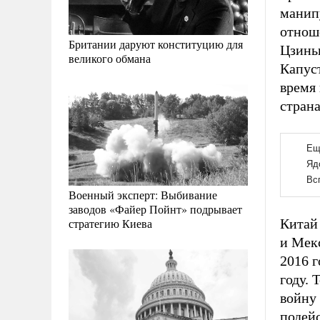
манип
отнош
Британии даруют конституцию для
Цзинь
великого обмана
Капус
время
стран
Военный эксперт: Выбивание
заводов «Файер Пойнт» подрывает
стратегию Киева
Китай
и Мек
2016 г
году. 
войну
подейс