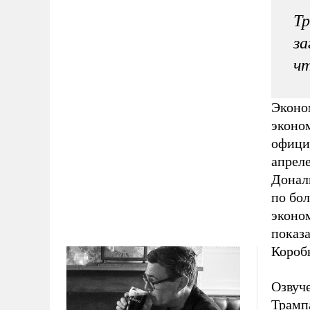
Тр
за
чт
Эконо
эконо
офици
апреле
Донал
по бо
эконо
показа
Коробк
Озвуч
Трамп