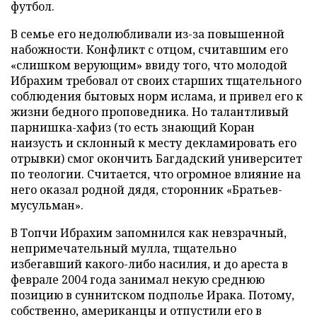
футбол.
В семье его недолюбливали из-за повышенной
набожности. Конфликт с отцом, считавшим его
«слишком верующим» ввиду того, что молодой
Ибрахим требовал от своих старших тщательного
соблюдения бытовых норм ислама, и привел его к
жизни бедного проповедника. Но талантливый
парнишка-хафиз (то есть знающий Коран
наизусть и склонный к месту декламировать его
отрывки) смог окончить Багдадский университет
по теологии. Считается, что огромное влияние на
него оказал родной дядя, сторонник «Братьев-
мусульман».
В Топчи Ибрахим запомнился как невзрачный,
непримечательный мулла, тщательно
избегавший какого-либо насилия, и до ареста в
феврале 2004 года занимал некую среднюю
позицию в суннитском подполье Ирака. Потому,
собственно, американцы и отпустили его в