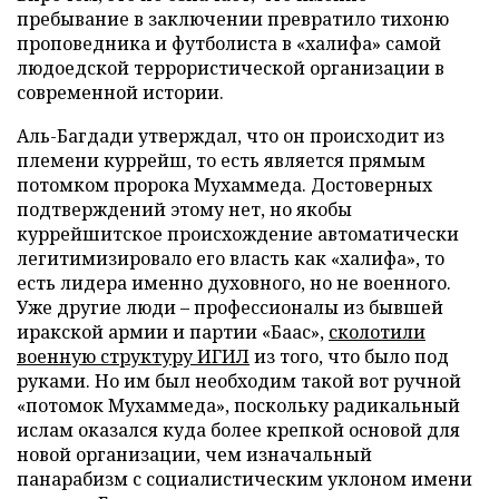
пребывание в заключении превратило тихоню
проповедника и футболиста в «халифа» самой
людоедской террористической организации в
современной истории.
Аль-Багдади утверждал, что он происходит из
племени куррейш, то есть является прямым
потомком пророка Мухаммеда. Достоверных
подтверждений этому нет, но якобы
куррейшитское происхождение автоматически
легитимизировало его власть как «халифа», то
есть лидера именно духовного, но не военного.
Уже другие люди – профессионалы из бывшей
иракской армии и партии «Баас»,
сколотили
военную структуру ИГИЛ
из того, что было под
руками. Но им был необходим такой вот ручной
«потомок Мухаммеда», поскольку радикальный
ислам оказался куда более крепкой основой для
новой организации, чем изначальный
панарабизм с социалистическим уклоном имени