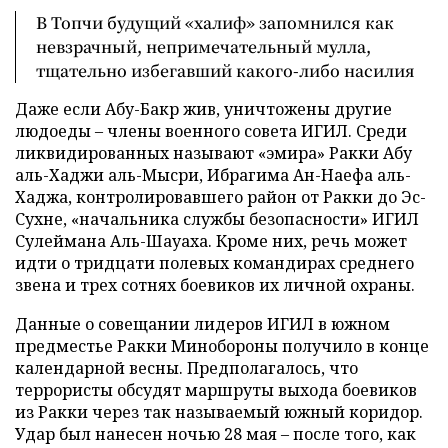
В Топчи будущий «халиф» запомнился как
невзрачный, непримечательный мулла,
тщательно избегавший какого-либо насилия
Даже если Абу-Бакр жив, уничтожены другие
людоеды – члены военного совета ИГИЛ. Среди
ликвидированных называют «эмира» Ракки Абу
аль-Хаджи аль-Мысри, Ибрагима Ан-Наефа аль-
Хаджа, контролировавшего район от Ракки до Эс-
Сухне, «начальника службы безопасности» ИГИЛ
Сулеймана Аль-Шауаха. Кроме них, речь может
идти о тридцати полевых командирах среднего
звена и трех сотнях боевиков их личной охраны.
Данные о совещании лидеров ИГИЛ в южном
предместье Ракки Минобороны получило в конце
календарной весны. Предполагалось, что
террористы обсудят маршруты выхода боевиков
из Ракки через так называемый южный коридор.
Удар был нанесен ночью 28 мая – после того, как