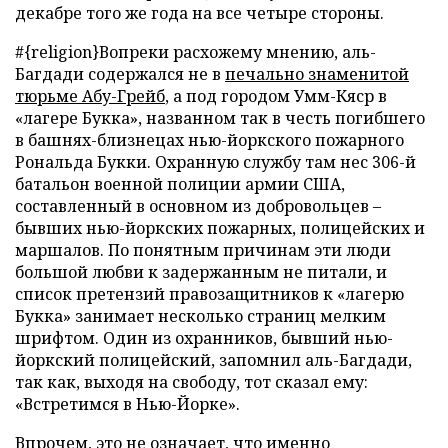
декабре того же года на все четыре стороны.
#{religion}Вопреки расхожему мнению, аль-
Багдади содержался не в
печально знаменитой
тюрьме Абу-Грейб
, а под городом Умм-Кяср в
«лагере Букка», названном так в честь погибшего
в башнях-близнецах нью-йоркского пожарного
Рональда Букки. Охранную службу там нес 306-й
батальон военной полиции армии США,
составленный в основном из добровольцев –
бывших нью-йоркских пожарных, полицейских и
маршалов. По понятным причинам эти люди
большой любви к задержанным не питали, и
список претензий правозащитников к «лагерю
Букка» занимает несколько страниц мелким
шрифтом. Один из охранников, бывший нью-
йоркский полицейский, запомнил аль-Багдади,
так как, выходя на свободу, тот сказал ему:
«Встретимся в Нью-Йорке».
Впрочем, это не означает, что именно