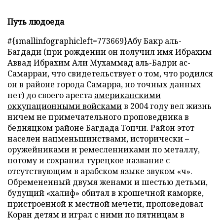
Путь людоеда
#{smallinfographicleft=773669}Абу Бакр аль-
Багдади (при рождении он получил имя Ибрахим
Аввад Ибрахим Али Мухаммад аль-Бадри ас-
Самарраи, что свидетельствует о том, что родился
он в районе города Самарра, но точных данных
нет) до своего ареста
американскими
оккупационными войсками
в 2004 году вел жизнь
ничем не примечательного проповедника в
бедняцком районе Багдада Топчи. Район этот
населен нацменьшинствами, исторически –
оружейниками и ремесленниками по металлу,
потому и сохранил турецкое название с
отсутствующим в арабском языке звуком «ч».
Обремененный двумя женами и шестью детьми,
будущий «халиф» обитал в крошечной каморке,
пристроенной к местной мечети, проповедовал
Коран детям и играл с ними по пятницам в