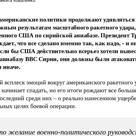
икита Коваленко
американские политики продолжают удивляться
жным результатам масштабного ракетного удара,
енного США по сирийской авиабазе. Президент 
дает, что все сделано именно так, как надо, - и о
если бы США действительно всерьез хотели вывес
 авиабазу ВВС Сирии, они должны были атаковат
м иначе.
 всплеск эмоций вокруг американского ракетного у
начинает спадать, но его итоги рождают все больш
оследний среди них – о реально нанесенном ущербе,
ьных целях боевой операции.
о желание военно-политического руковод