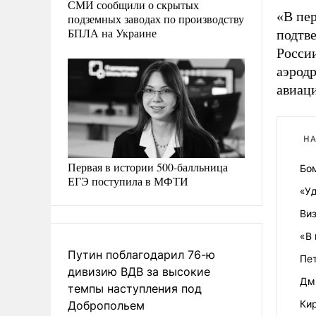
СМИ сообщили о скрытых
«В пер
подземных заводах по производству
БПЛА на Украине
подтв
России
аэрод
авиац
НА
Первая в истории 500-балльница
Бо
ЕГЭ поступила в МФТИ
«У
Виз
«В
Путин поблагодарил 76-ю
Пет
дивизию ВДВ за высокие
Дм
темпы наступления под
Ки
Добропольем