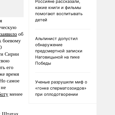
Россияне рассказали,
какие книги и фильмы
помогают воспитывать
детей
я
ическую
заявило
об
Альпинист допустил
к боевому
обнаружение
0
предсмертной записки
сти Сирии
Наговицыной на пике
свою
Победы
ть его
же время
Но самое
Ученые разрушили миф о
 не
«гонке сперматозоидов»
боту
менее
при оплодотворении
 Штатах.