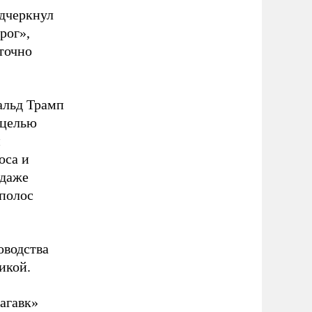
одчеркнул
рог»,
аточно
альд Трамп
 целью
и
оса и
 даже
 полос
оводства
икой.
агавк»