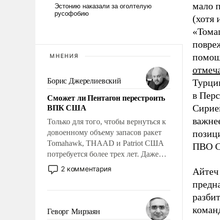
мало 
(хотя
«Тома
повре
помощ
МНЕНИЯ
отмеч
Борис Джерелиевский
Турци
в Перс
Сможет ли Пентагон перестроить
ВПК США
Сирией
важнее
Только для того, чтобы вернуться к
довоенному объему запасов ракет
позици
Tomahawk, THAAD и Patriot США
ПВО С
потребуется более трех лет. Даже
небольшая война с Ираном
2 комментария
Айтеч
опустошила американские
предна
арсеналы. Сложившаяся ситуация
разбит
означает многолетний период
уязвимости США, например, перед
коман
Геворг Мирзаян
Китаем.