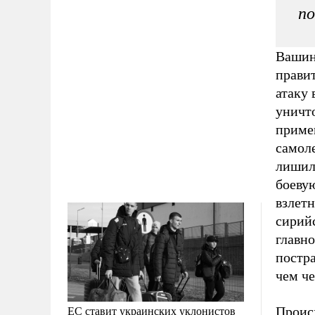
по
Вашин
прави
атаку
уничт
приме
самоле
лишил
боевую
взлетн
сирий
главно
постр
чем че
ЕС ставит украинских уклонистов
Проис