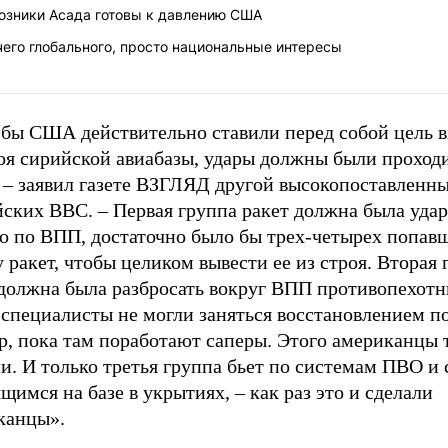
юзники Асада готовы к давлению США
его глобального, просто национальные интересы
 бы США действительно ставили перед собой цель 
роя сирийской авиабазы, удары должны были проход
 – заявил газете ВЗГЛЯД другой высокопоставленны
йских ВВС. – Первая группа ракет должна была уда
о по ВПП, достаточно было бы трех-четырех попав
 ракет, чтобы целиком вывести ее из строя. Вторая 
 должна была разбросать вокруг ВПП противопехот
 специалисты не могли заняться восстановлением п
р, пока там поработают саперы. Этого американцы 
и. И только третья группа бьет по системам ПВО и
щимся на базе в укрытиях, – как раз это и сделали
канцы».