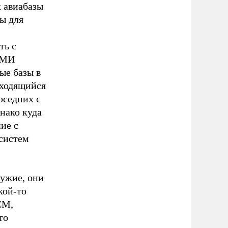
к авиабазы
ы для
ть с
СМИ
ые базы в
аходящийся
оседних с
нако куда
ие с
 систем
ружие, они
кой-то
СМ,
то