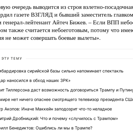
вую очередь выводится из строя взлетно-посадочная
ердил газете ВЗГЛЯД и бывший заместитель главко
 генерал-лейтенант Айтеч Бижев. – Если ВПП небое
ром также считается небоеготовым, потому что им
ия не может совершать боевые вылеты».
 ЭТУ ТЕМУ
мбардировка сирийской базы сильно напоминает спектакль
дар наносился в обход наших ЗРК»
ит Тиллерсона даст возможность договориться Трампу и Путин
 мире нет ничего опаснее смотрящего телевизор президента СШ
р Акопов: Иначе Маккейн заподозрит что-то неладное
итрий Дробницкий: Что и почему «случилось с Трампом»
рилл Бенедиктов: Ошиблись ли мы в Трампе?