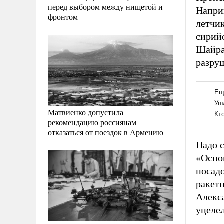
перед выбором между нищетой и
Напри
фронтом
летчи
сирийс
Шайра
разру
Матвиенко допустила
рекомендацию россиянам
отказаться от поездок в Армению
Надо с
«Основ
посадо
ракет
Алекса
уцелел