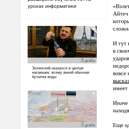
«Взлет
уроках информатики
Айтеч
которы
сложн
И тут
в сво
ударов
недор
вовсе
выска
имеет 
Иначе 
находя
Еще од