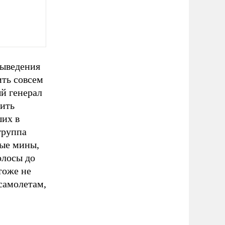
выведения
ить совсем
й генерал
рить
ших в
группа
ные мины,
олосы до
тоже не
 самолетам,