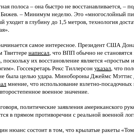
ная полоса – она быстро не восстанавливается, – п
 Бижев. – Минимум неделю. Это «многослойный пи
й уходит в глубину до 1,5 метров, технология дост
ая».
 начинается самое интересное. Президент США Дон
ем Твиттере
написал
, что ВПП обычно не становятся
, поскольку их восстановление является «простым 
огим». Госсекретарь Рекс Тиллерсон
указал
, что пол
 не была целью удара. Минобороны Джеймс Мэттис
зал
мнение, что использование взлетно-посадочных
второстепенное военное значение.
говоря, политические заявления американского рук
тся в прямом противоречии с реальной военной лог
ин нюанс состоит в том, что крылатые ракеты «Том