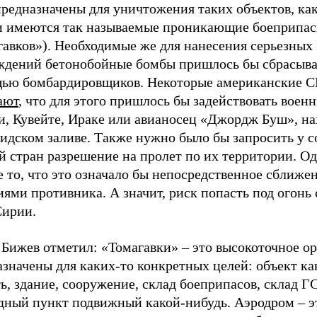
предназначены для уничтожения таких объектов, ка
 и имеются так называемые проникающие боеприпас
гавков»). Необходимые же для нанесения серьезных
ждений бетонобойные бомбы пришлось бы сбрасыва
ью бомбардировщиков. Некоторые американские 
ают
, что для этого пришлось бы задействовать военн
и, Кувейте, Ираке или авианосец «Джордж Буш», н
идском заливе. Также нужно было бы запросить у с
 стран разрешение на пролет по их территории. Од
 то, что это означало бы непосредственное сближен
ями противника. А значит, риск попасть под огонь
ирии.
 Бижев отметил: «Томагавки» – это высокоточное о
значены для каких-то конкретных целей: объект ка
ь, здание, сооружение, склад боеприпасов, склад Г
дный пункт подвижный какой-нибудь. Аэродром – э