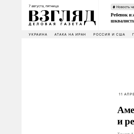
7 августа, пятница
Новость ч
Ребенок и 
шквалисты
УКРАИНА
АТАКА НА ИРАН
РОССИЯ И США
11 АПР
Аме
и р