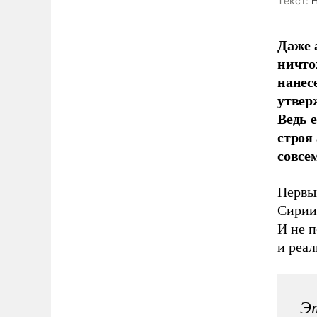
Tекст:
Н
Даже 
ничто
нанес
утверж
Ведь 
строя
совсе
Первый
Сирии 
И не п
и реал
Эт