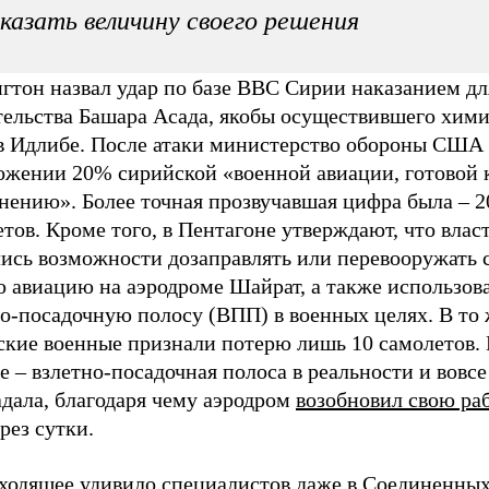
казать величину своего решения
гтон назвал удар по базе ВВС Сирии наказанием дл
тельства Башара Асада, якобы осуществившего хим
 в Идлибе. После атаки министерство обороны США
ожении 20% сирийской «военной авиации, готовой 
нению». Более точная прозвучавшая цифра была – 2
тов. Кроме того, в Пентагоне утверждают, что вла
ись возможности дозаправлять или перевооружать 
 авиацию на аэродроме Шайрат, а также использова
о-посадочную полосу (ВПП) в военных целях. В то 
ские военные признали потерю лишь 10 самолетов. 
е – взлетно-посадочная полоса в реальности и вовсе
адала, благодаря чему аэродром
возобновил свою ра
рез сутки.
ходящее удивило специалистов даже в Соединенных