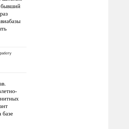
, бывший
 раз
авиабазы
ыть
ав.
злетно-
енитных
ант
а базе