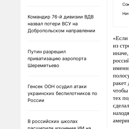
Со
Нич
Командир 76-й дивизии ВДВ
назвал потери ВСУ на
Добропольском направлении
«Если
из ст
Путин разрешил
иначе,
приватизацию аэропорта
росси
Шереметьево
именн
полосу
ракет
Генсек ООН осудил атаки
чтобы
украинских беспилотников по
тех по
России
сделал
находя
амери
В российских школах
расширили изучение ИИ на