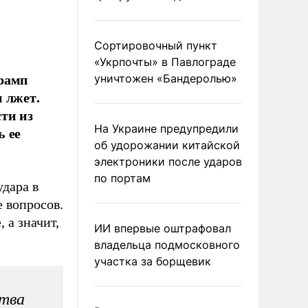
Сортировочный пункт
«Укрпочты» в Павлограде
Трамп
уничтожен «Бандеролью»
н лжет.
ти из
На Украине предупредили
ь ее
об удорожании китайской
электроники после ударов
по портам
дара в
е вопросов.
 а значит,
ИИ впервые оштрафовал
владельца подмосковного
участка за борщевик
ства