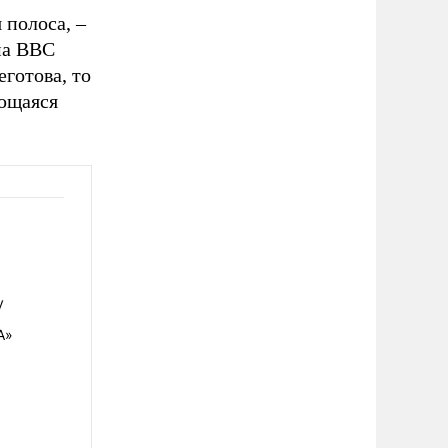
 полоса, –
ма ВВС
готова, то
еющаяся
у
А»