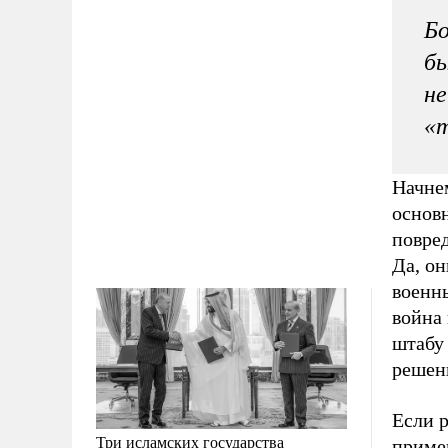
Бо
бы
не
«т
Начнем
основ
повре
Да, он
военн
война
штабу
решени
Если р
Три исламских государства
приме