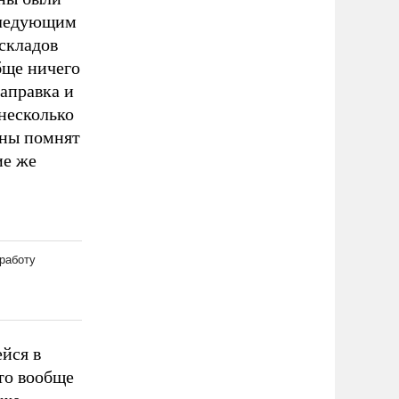
следующим
складов
бще ничего
заправка и
несколько
йны помнят
ие же
йся в
то вообще