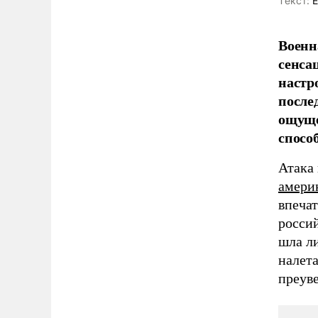
Tекст:
Е
Военн
сенса
настр
после
ощуще
спосо
Атака
амери
впечат
росси
шла л
налет
преув