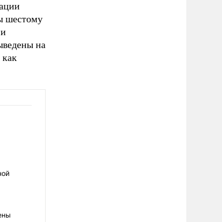
рации
ы шестому
 и
выведены на
 как
ной
ены