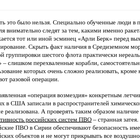
ть это было нельзя. Специально обученные люди в 
ля внимательно следят за тем, какими именно раке
жается тот или иной эсминец «Арли Берк» перед вы
лирование. Скрыть факт наличия в Средиземном мо
ой группировки шестого флота практически нереаль
» – слишком перехваленные корабли, самостоятельн
зование которых очень сложно реализовать, кроме 
вот разовой операции.
заявленная «операция возмездия» конкретным летчи
ых в США записали в распространителей химическо
не реализована. А проверять таким образом наличи
ктивность российских систем ПВО
– странная затея.
йские ПВО в Сирии обеспечивают безопасность им
ских объектов и не могут прикрывать все воздушно