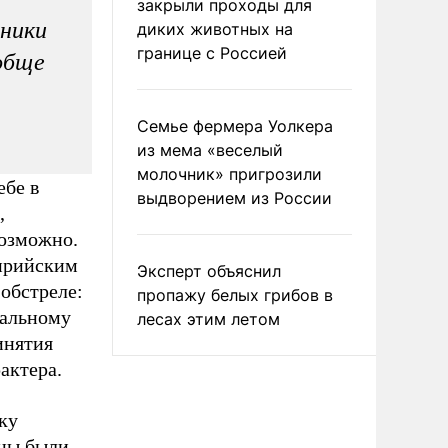
закрыли проходы для
ники
диких животных на
границе с Россией
ообще
Семье фермера Уолкера
из мема «веселый
молочник» пригрозили
ебе в
выдворением из России
,
возможно.
сирийским
Эксперт объяснил
обстреле:
пропажу белых грибов в
ральному
лесах этим летом
инятия
актера.
ку
жны были