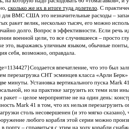
ь, на которую надо расходовать 60 «томагавков», и 
но,
сколько же их в итоге туда долетело
. С практиче
я для ВМС США это незначительные расходы – запа
ых ракет велик, несколько тысяч, его можно исполь
чайно долго. Вопрос в эффективности. Если речь и
нии военной цели, то все случившееся – просто глу
же это, выражаясь уличным языком, обычные понты,
ия себя, возможно, оправдала.
e=1134427}Создается впечатление, что это был залп
ем перезагрузка СНТ эсминцев класса «Арли Берк» 
две минуты. Установка вертикального пуска Mark 41
сальной, но на практике загрузить их теми или ин
 ракет – целое мероприятие не на один день: конс
ность Mark 41 в том, что их нельзя перезагрузить о
агрузки столь несовершенен (и это мягко сказано), 
ооружение любого корабля этой серии можно произ
 в порту – справиться с этим на ходу корабли снаб