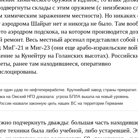
подвергнуты склады с этим оружием (с неизбежно 
им химическим заражением местности). Но никаких 
 аэродрома Шайрат нет и никогда не было. Там воо
это аэродром подскока, на котором производится до
 ремонт. Весь местный арсенал представлял собой 
х МиГ-21 и Миг-23 (они еще арабо-израильские во
ение за Кунейтру на Голанских высотах). Российск
еты, ранее там находившиеся, оперативно
ислоцированы.
ужно подчеркнуть дважды: большая часть находивше
те техники была либо учебной, либо устаревшей. Э