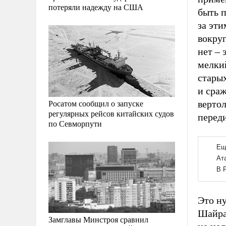
потеряли надежду на США
быть 
за эт
вокруг
нет – 
мелкий
стары
и сраж
Росатом сообщил о запуске
вертол
регулярных рейсов китайских судов
перед
по Севморпути
Это н
Шайра
Замглавы Минстроя сравнил