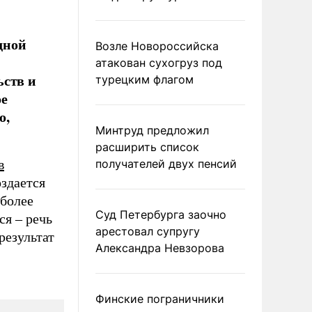
дной
Возле Новороссийска
атакован сухогруз под
ьств и
турецким флагом
ое
о,
Минтруд предложил
расширить список
в
получателей двух пенсий
здается
 более
Суд Петербурга заочно
ся – речь
арестовал супругу
результат
Александра Невзорова
Финские пограничники