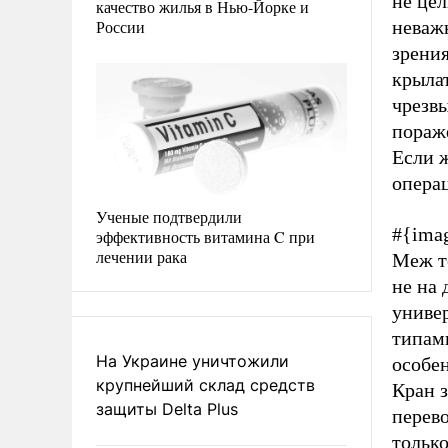
не цел
качество жилья в Нью-Йорке и
России
неваж
зрени
крылат
чрезвы
пораже
Если 
операц
Ученые подтвердили
#{imag
эффективность витамина C при
лечении рака
Меж т
не на 
универ
типами
На Украине уничтожили
особен
крупнейший склад средств
Кран з
защиты Delta Plus
перев
только