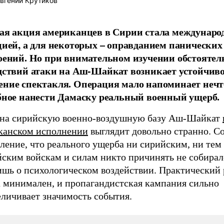
вгений Крутиков
ая акция американцев в Сирии стала междунаро
цией, а для некоторых – оправданием панических
оений. Но при внимательном изучении обстоятел
дствий атаки на Аш-Шайкат возникает устойчив
ние спектакля. Операция мало напоминает нечт
бное нанести Дамаску реальный военный ущерб.
 на сирийскую военно-воздушную базу Аш-Шайкат
канском исполнении
выглядит довольно странно. Со
ление, что реального ущерба ни сирийским, ни тем
йским войскам и силам никто причинять не собирал
ишь о психологическом воздействии. Практический 
а минимален, и пропагандистская кампания сильно
еличивает значимость события.