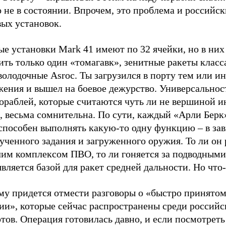
 не в состоянии. Впрочем, это проблема и российс
вых установок.
ые установки Mark 41 имеют по 32 ячейки, но в ни
ить только один «томагавк», зенитные ракеты клас
олодочные Asroc. Ты загрузился в порту тем или и
жения и вышел на боевое дежурство. Универсальнос
кораблей, которые считаются чуть ли не вершиной 
 весьма сомнительна. По сути, каждый «Арли Берк»
 способен выполнять какую-то одну функцию – в за
ученного задания и загруженного оружия. То ли он 
чим комплексом ПВО, то ли гоняется за подводными
является базой для ракет средней дальности. Но что-
му придется отмести разговоры о «быстро принято
ии», которые сейчас распространены среди российс
тов. Операция готовилась давно, и если посмотрет