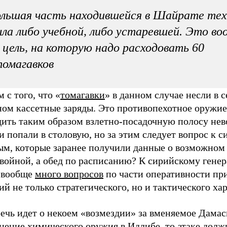
льшая часть находившейся в Шайрате тех
ла либо учебной, либо устаревшей. Это в
 цель, на которую надо расходовать 60
омагавков
 с того, что «
томагавки
» в данном случае несли в с
ном кассетные заряды. Это противопехотное оружие
дить таким образом взлетно-посадочную полосу не
и попали в столовую, но за этим следует вопрос к 
ым, которые заранее получили данные о возможном 
 войной, а обед по расписанию? К сирийскому гене
 вообще
много вопросов
по части оперативности пр
й не только стратегического, но и тактического хар
ечь идет о некоем «возмездии» за вменяемое Дамас
нение химического оружия в Идлибе, то атаке дол