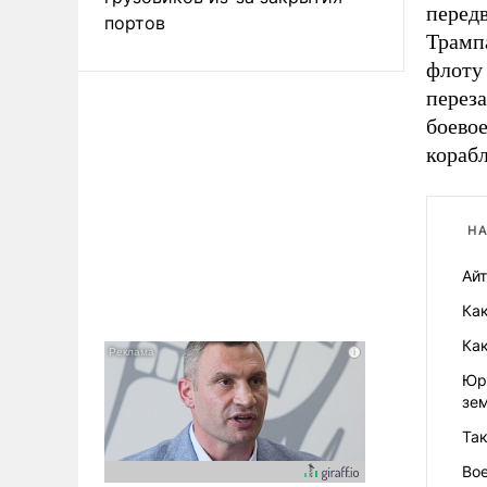
передв
портов
Трамп
флоту 
переза
боевое
кораб
НА
Ай
Ка
Ка
Юр
зе
Та
Во