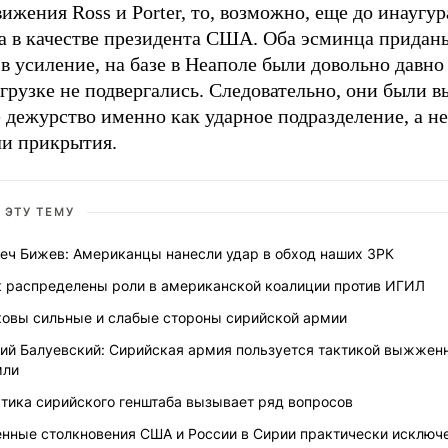
ижения Ross и Porter, то, возможно, еще до инаугу
а в качестве президента США. Оба эсминца придан
в усиление, на базе в Неаполе были довольно давно
грузке не подвергались. Следовательно, они были 
 дежурство именно как ударное подразделение, а не
ли прикрытия.
 ЭТУ ТЕМУ
теч Бижев: Американцы нанесли удар в обход наших ЗРК
к распределены роли в американской коалиции против ИГИЛ
ковы сильные и слабые стороны сирийской армии
ий Балуевский: Сирийская армия пользуется тактикой выжжен
мли
ктика сирийского генштаба вызывает ряд вопросов
енные столкновения США и России в Сирии практически исключ