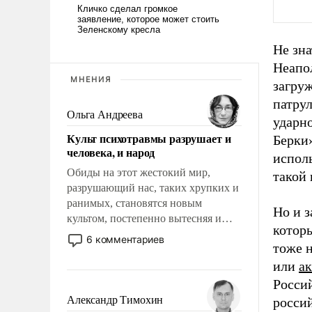
Не зна
Неапо
МНЕНИЯ
загру
патру
Ольга Андреева
ударн
Культ психотравмы разрушает и
Берки
человека, и народ
исполь
Обиды на этот жестокий мир,
такой 
разрушающий нас, таких хрупких и
ранимых, становятся новым
Но и 
культом, постепенно вытесняя и
котор
отменяя традиционное требование к
6 комментариев
тоже 
человеку – быть мужественным и
твердым под ударами судьбы, брать
или
а
на себя ответственность, помогать
Росси
слабым, идти вперед и
Александр Тимохин
россий
адаптироваться.