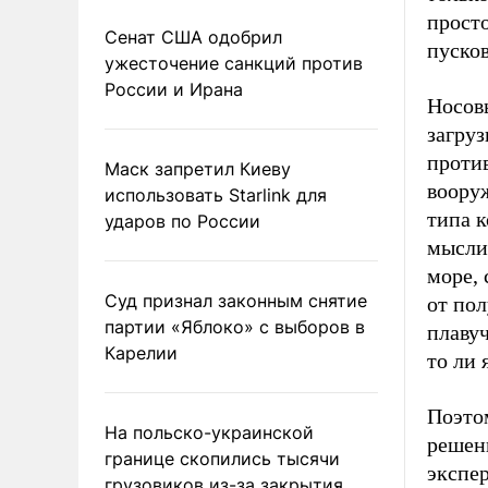
просто
Сенат США одобрил
пуско
ужесточение санкций против
России и Ирана
Носов
загруз
против
Маск запретил Киеву
воору
использовать Starlink для
типа 
ударов по России
мысли,
море,
Суд признал законным снятие
от пол
партии «Яблоко» с выборов в
плаву
Карелии
то ли 
Поэто
На польско-украинской
решен
границе скопились тысячи
экспер
грузовиков из-за закрытия