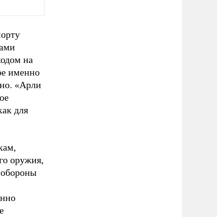
порту
тами
ходом на
ре именно
но. «Арли
ое
как для
кам,
го оружия,
е обороны
енно
е