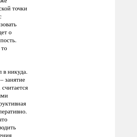
уже
ской точки
с
зовать
дет о
пость.
 то
 в никуда.
– занятие
 считается
ыми
труктивная
перативно.
что
водить
жения