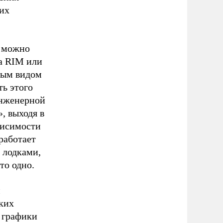
ких
х можно
са RIM или
ным видом
ть этого
инженерной
, выходя в
висимости
работает
 лодками,
то одно.
м
ких
ь графики