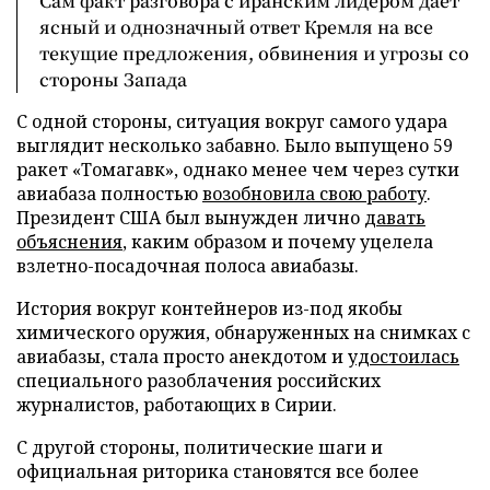
Сам факт разговора с иранским лидером дает
ясный и однозначный ответ Кремля на все
текущие предложения, обвинения и угрозы со
стороны Запада
С одной стороны, ситуация вокруг самого удара
выглядит несколько забавно. Было выпущено 59
ракет «Томагавк», однако менее чем через сутки
авиабаза полностью
возобновила свою работу
.
Президент США был вынужден лично
давать
объяснения
, каким образом и почему уцелела
взлетно-посадочная полоса авиабазы.
История вокруг контейнеров из-под якобы
химического оружия, обнаруженных на снимках с
авиабазы, стала просто анекдотом и
удостоилась
специального разоблачения российских
журналистов, работающих в Сирии.
С другой стороны, политические шаги и
официальная риторика становятся все более