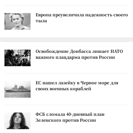
Европа преувеличила надежность своего
тыла
Освобождение Донбасса лишает НАТО
важного плацдарма против России
ЕС нашел лазейку в Черное море для
своих военных кораблей
ФСБ сломала 40-дневный план
Зеленского против России