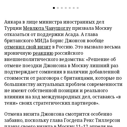
Анкара в лице министра иностранных дел
Турции
Мевлюта Чавушоглу
призвала Москву
отказаться от поддержки Асада. А глава
британского МИДа Борис Джонсон вообще
отменил свой визит
в Россию. Это вызвало весьма
ироничную
реакцию
российского
внешнеполитического ведомства: «Решение об
отмене поездки Джонсона в Москву лишний раз
подтверждает сомнения в наличии добавленной
стоимости от разговора с британцами, которые по
большинству актуальных проблем современности
не имеют собственной позиции и реального
влияния на ход международных дел, оставаясь «в
тени» своих стратегических партнеров».
Отмена визита Джонсона смотрится особенно
забавно, поскольку глава Госдепа Рекс Тиллерсон
планы своего визита в Москву 11–12 апреля не