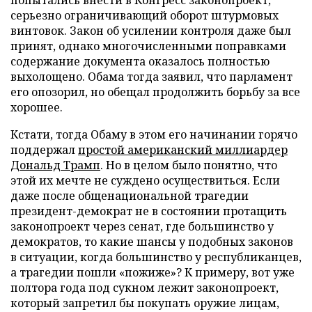
попытались внести в Конгресс законопроект,
серьезно ограничивающий оборот штурмовых
винтовок. Закон об усилении контроля даже был
принят, однако многочисленными поправками
содержание документа оказалось полностью
выхолощено. Обама тогда заявил, что парламент
его опозорил, но обещал продолжить борьбу за все
хорошее.
Кстати, тогда Обаму в этом его начинании горячо
поддержал
простой американский миллиардер
Дональд Трамп
. Но в целом было понятно, что
этой их мечте не суждено осуществиться. Если
даже после общенациональной трагедии
президент-демократ не в состоянии протащить
законопроект через сенат, где большинство у
демократов, то какие шансы у подобных законов
в ситуации, когда большинство у республиканцев,
а трагедии пошли «пожиже»? К примеру, вот уже
полтора года под сукном лежит законопроект,
который запретил бы покупать оружие лицам,