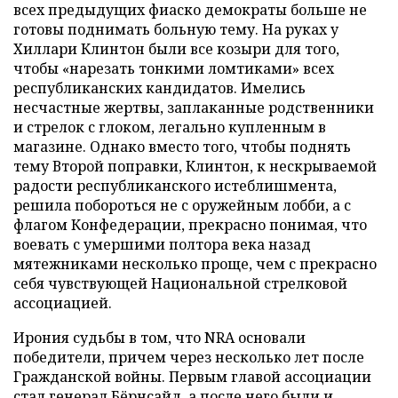
всех предыдущих фиаско демократы больше не
готовы поднимать больную тему. На руках у
Хиллари Клинтон были все козыри для того,
чтобы «нарезать тонкими ломтиками» всех
республиканских кандидатов. Имелись
несчастные жертвы, заплаканные родственники
и стрелок с глоком, легально купленным в
магазине. Однако вместо того, чтобы поднять
тему Второй поправки, Клинтон, к нескрываемой
радости республиканского истеблишмента,
решила побороться не с оружейным лобби, а с
флагом Конфедерации, прекрасно понимая, что
воевать с умершими полтора века назад
мятежниками несколько проще, чем с прекрасно
себя чувствующей Национальной стрелковой
ассоциацией.
Ирония судьбы в том, что NRA основали
победители, причем через несколько лет после
Гражданской войны. Первым главой ассоциации
стал
генерал Бёрнсайд
, а после него были и