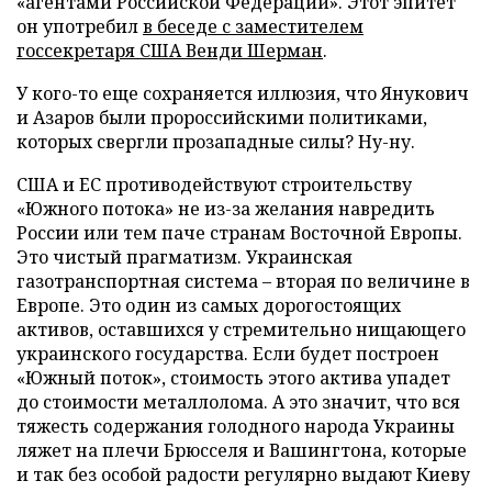
«агентами Российской Федерации». Этот эпитет
он употребил
в беседе с заместителем
госсекретаря США Венди Шерман
.
У кого-то еще сохраняется иллюзия, что Янукович
и Азаров были пророссийскими политиками,
которых свергли прозападные силы? Ну-ну.
США и ЕС противодействуют строительству
«Южного потока» не из-за желания навредить
России или тем паче странам Восточной Европы.
Это чистый прагматизм. Украинская
газотранспортная система – вторая по величине в
Европе. Это один из самых дорогостоящих
активов, оставшихся у стремительно нищающего
украинского государства. Если будет построен
«Южный поток», стоимость этого актива упадет
до стоимости металлолома. А это значит, что вся
тяжесть содержания голодного народа Украины
ляжет на плечи Брюсселя и Вашингтона, которые
и так без особой радости регулярно выдают Киеву