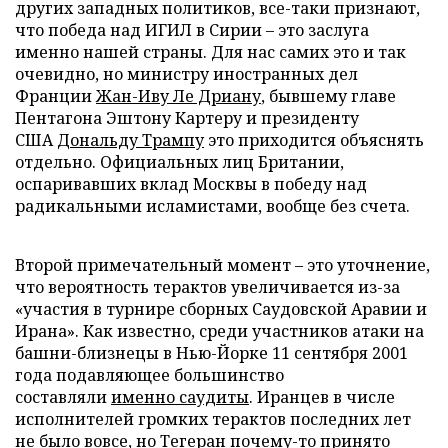
других западных политиков, все-таки признают,
что победа над ИГИЛ в Сирии – это заслуга
именно нашей страны. Для нас самих это и так
очевидно, но министру иностранных дел
Франции
Жан-Иву Ле Дриану
, бывшему главе
Пентагона Эштону Картеру и президенту
США
Дональду Трампу
это приходится объяснять
отдельно. Официальных лиц Британии,
оспаривавших вклад Москвы в победу над
радикальными исламистами, вообще без счета.
Второй примечательный момент – это уточнение,
что вероятность терактов увеличивается из-за
«участия в турнире сборных Саудовской Аравии и
Ирана». Как известно, среди участников атаки на
башни-близнецы в Нью-Йорке 11 сентября 2001
года подавляющее большинство
составляли
именно саудиты
. Иранцев в числе
исполнителей громких терактов последних лет
не было вовсе, но Тегеран почему-то принято