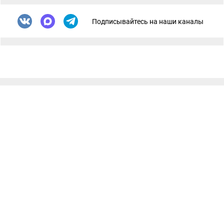
Подписывайтесь на наши каналы