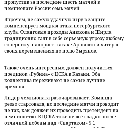
пропустив за последние шесть матчей в
чемпионате России семь мячей.
Впрочем, не самую удачную игру в защите
компенсирует мощная атака петербургского
клуба. Фланговые проходы Анюкова и Ширла
традиционно таят в себе серьезную угрозу любому
сопернику, напорист в атаке Аршавин и хитер в
своих перемещениях по полю Зырянов.
Также очень интересным должен получиться
поединок «Рубина» с ЦСКА в Казани. Оба
коллектива переживают не самые лучшие
времена.
Лидер чемпионата разочаровывает. Команда
резво стартовала, но последние матчи проводит
не так, как должен их проводить претендент на
чемпионство. В ЦСКА тоже не всё гладко: после
отличной победы над «Спартаком» 5:1