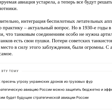
руемая авиация устарела, а теперь все будут решат
лотники.
вительно, интеграция беспилотных летательных апп
 практику – актуальный вопрос. Но в 1930-е годы 
и, что танковым соединениям особо не нужна артил
танков есть свои пушки. Потери советских танкисто
место в силу этого заблуждения, были огромны. С 
самое.
 ЭТУ ТЕМУ
 пресечь угрозу украинских дронов из грузовых фур
ратегическую авиацию России можно защитить бюджетно и эфф
ким будет будущее стратегической авиации России