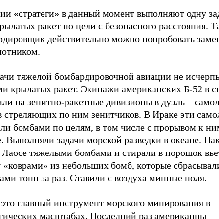
сии «стратеги» в данный момент выполняют одну за
рылатых ракет по цели с безопасного расстояния. Т
рдировщик действительно можно попробовать заме
лотником.
дачи тяжелой бомбардировочной авиации не исчерп
ми крылатых ракет. Экипажи американских Б-52 в с
или на зенитно-ракетные дивизионы в дуэль – само
в стреляющих по ним зенитчиков. В Ираке эти само
ли бомбами по целям, в том числе с прорывом к ни
. Выполняли задачи морской разведки в океане. На
в Лаосе тяжелыми бомбами и стирали в порошок вь
у «коврами» из небольших бомб, которые сбрасывал
ами тонн за раз. Ставили с воздуха минные поля.
– это главный инструмент морского минирования в
егических масштабах. Последний раз американцы