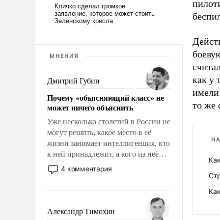
пилоти
беспи
Дейст
боевую
МНЕНИЯ
считал
как у 
Дмитрий Губин
имели 
Почему «объясняющий класс» не
то же 
может ничего объяснить
Уже несколько столетий в России не
могут решить, какое место в её
НА
жизни занимает интеллигенция, кто
к ней принадлежит, а кого из неё
Как
исключили с правом
4 комментария
восстановления и без оного. И чем
Ст
она отличается от просто
Ка
образованных людей. Иногда
казалось, что эти вопросы решены
Александр Тимохин
раз и навсегда, но – нет, не решены.