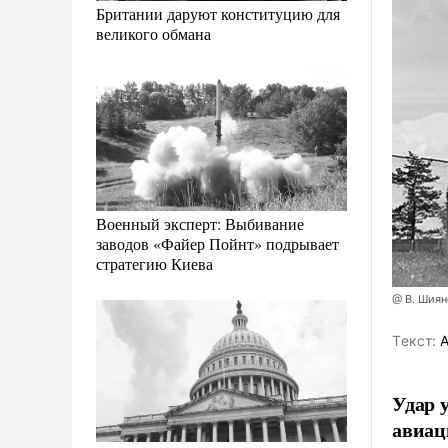
Британии даруют конституцию для
великого обмана
Военный эксперт: Выбивание
заводов «Файер Пойнт» подрывает
стратегию Киева
@ В. Шия
Tекст:
А
Удар 
авиац