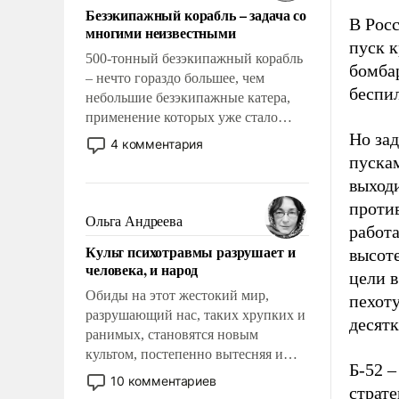
Безэкипажный корабль – задача со
В Рос
многими неизвестными
пуск к
500-тонный безэкипажный корабль
бомба
– нечто гораздо большее, чем
беспи
небольшие безэкипажные катера,
применение которых уже стало
обыденностью. Задача по созданию
Но за
4 комментария
такого корабля очень сложна и
пуска
амбициозна. Однако и ее
выход
реализация радикально поднимет
проти
наши боевые возможности.
Ольга Андреева
работа
Культ психотравмы разрушает и
высоте
человека, и народ
цели 
Обиды на этот жестокий мир,
пехот
разрушающий нас, таких хрупких и
десятк
ранимых, становятся новым
культом, постепенно вытесняя и
Б-52 
отменяя традиционное требование к
10 комментариев
страт
человеку – быть мужественным и