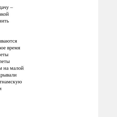
дачу –
акой
нить
ываются
вое время
леты
леты
м на малой
крывали
етнамскую
и