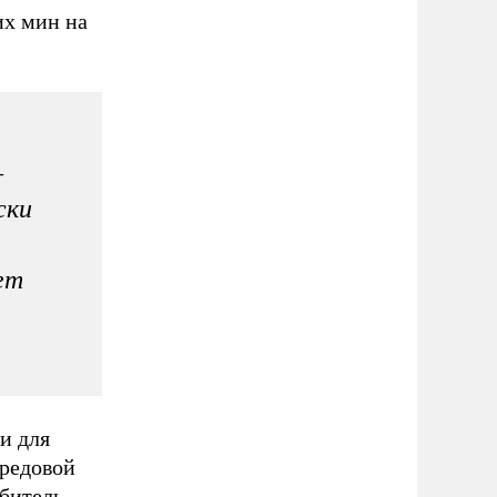
х мин на
–
ски
ет
и для
ередовой
ебитель