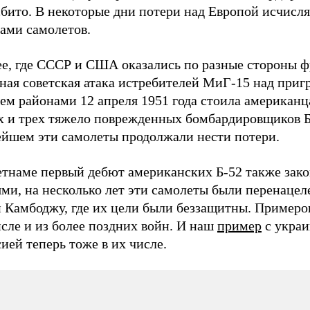
сбито. В некоторые дни потери над Европой исчисл
ками самолетов.
ее, где СССР и США оказались по разные стороны ф
тная советская атака истребителей МиГ-15 над при
ем районами 12 апреля 1951 года стоила американц
х и трех тяжело поврежденных бомбардировщиков Б
ейшем эти самолеты продолжали нести потери.
етнаме первый дебют американских Б-52 также зак
ми, на несколько лет эти самолеты были перенацел
 Камбоджу, где их цели были беззащитны. Примеров
сле и из более поздних войн. И наш
пример
с украи
ией теперь тоже в их числе.