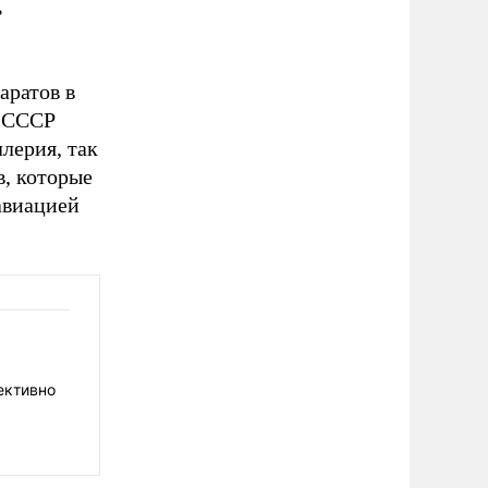
ь
аратов в
в СССР
лерия, так
в, которые
авиацией
ективно