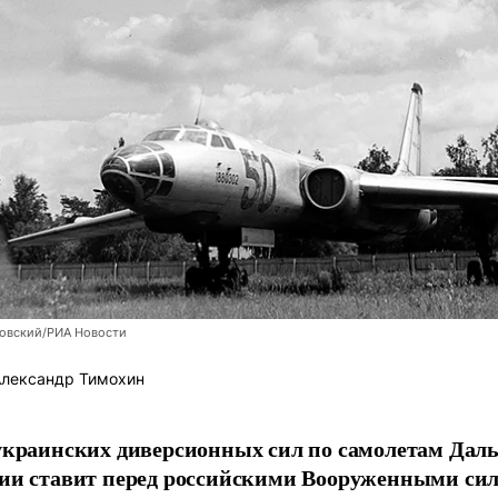
новский/РИА Новости
лександр Тимохин
украинских диверсионных сил по самолетам Дал
ии ставит перед российскими Вооруженными сил