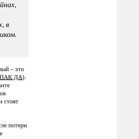
йнах,
, в
иком.
вый – это
ПАК ДА
).
анте
ов
и стоят
сле потери
е