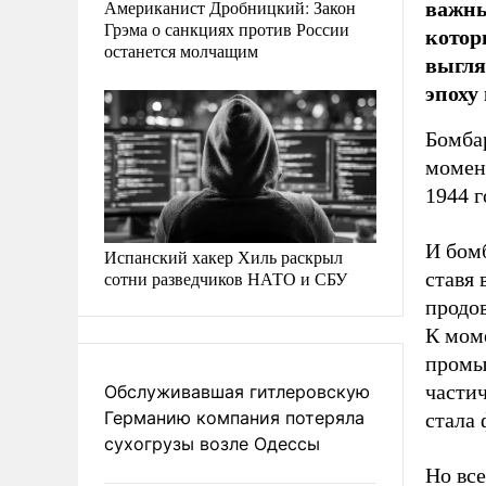
важны
Американист Дробницкий: Закон
Грэма о санкциях против России
котор
останется молчащим
выгля
эпоху
Бомба
момен
1944 г
И бом
Испанский хакер Хиль раскрыл
сотни разведчиков НАТО и СБУ
ставя 
продов
К мом
промы
части
Обслуживавшая гитлеровскую
Германию компания потеряла
стала 
сухогрузы возле Одессы
Но вс