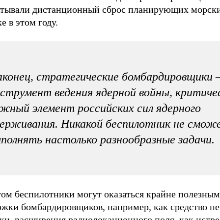
атывали дистанционный сброс планирующих морски
е в этом году.
конец, стратегические бомбардировщики 
струмент ведения ядерной войны, критиче
жный элемент российских сил ядерного
ерживания. Никакой беспилотник не смож
полнять настолько разнообразные задачи.
том беспилотники могут оказаться крайне полезным
ржки бомбардировщиков, например, как средство п
дки, расширения радиолокационного поля, как истр