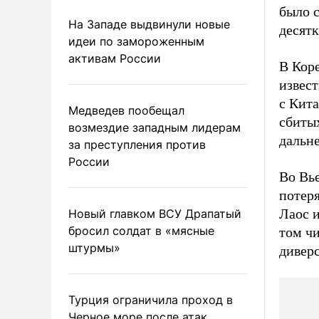
было 
На Западе выдвинули новые
десят
идеи по замороженным
активам России
В Кор
извес
с Кита
Медведев пообещал
сбиты
возмездие западным лидерам
дальн
за преступления против
России
Во Вь
потеря
Лаос и
Новый главком ВСУ Драпатый
бросил солдат в «мясные
том чи
штурмы»
диверс
Турция ограничила проход в
Черное море после атак