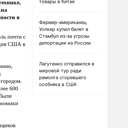
технике,
товары в Китае
жна
ности в
Фермер-американец
Уолкер купил билет в
Стамбул из-за угрозы
ль почти с
депортации из России
ация США в
Лагутенко отправился в
онию,
мировой тур ради
к
ремонта сгоревшего
 городом.
особняка в США
лее 600
 были
ономики
вщиков