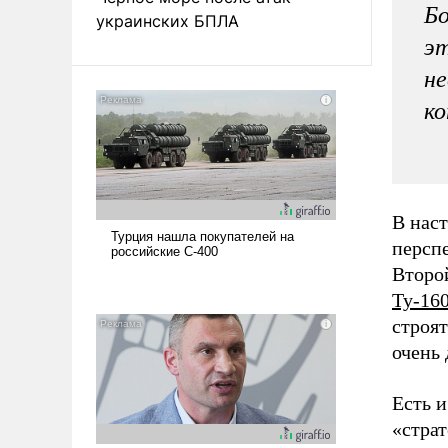
Бо
украинских БПЛА
эт
не
ко
В наст
персп
Второй
Ту-16
строят
очень 
Есть и
«страт