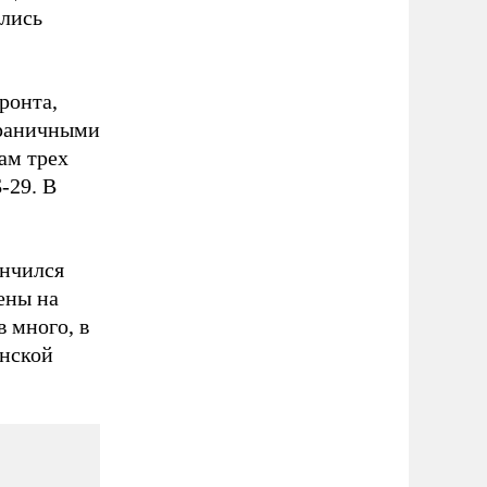
ялись
ронта,
граничными
ам трех
-29. В
ончился
ены на
 много, в
нской