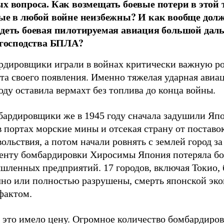
х вопроса. Как возмещать боевые потери в этой 
ые в любой войне неизбежны? И как вообще дол
деть боевая пилотируемая авиация большой даль
 господства БПЛА?
рдировщики играли в войнах критически важную ро
та своего появления. Именно тяжелая ударная ави
оду оставила вермахт без топлива до конца войны.
бардировщики же в 1945 году сначала задушили Яп
в портах морские мины и отсекая страну от поставо
ольствия, а потом начали ровнять с землей город за
енту бомбардировки Хиросимы Япония потеряла бо
шленных предприятий. 17 городов, включая Токио,
чно или полностью разрушены, смерть японской эк
фактом.
е это имело цену. Огромное количество бомбардиро