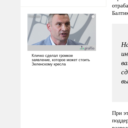
твердым под ударами судьбы, брать
отраб
на себя ответственность, помогать
Балтик
слабым, идти вперед и
адаптироваться.
На
ин
ва
сд
вы
При э
подде
разве