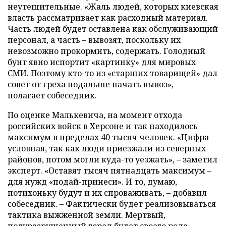
неутешительные. «Жаль людей, которых киевская
власть рассматривает как расходный материал.
Часть людей будет оставлена как обслуживающий
персонал, а часть – вывозят, поскольку их
невозможно прокормить, содержать. Голодный
бунт явно испортит «картинку» для мировых
СМИ. Поэтому кто-то из «старших товарищей» дал
совет от греха подальше начать вывоз», –
полагает собеседник.
По оценке Малькевича, на момент отхода
российских войск в Херсоне и так находилось
максимум в пределах 40 тысяч человек. «Цифра
условная, так как люди приезжали из северных
районов, потом могли куда-то уезжать», – заметил
эксперт. «Оставят тысяч пятнадцать максимум –
для нужд «подай-принеси». И то, думаю,
потихоньку будут и их спроваживать, – добавил
собеседник. – Фактически будет реализовываться
тактика выжженной земли. Мертвый,
полуразрушенный город будет своего рода