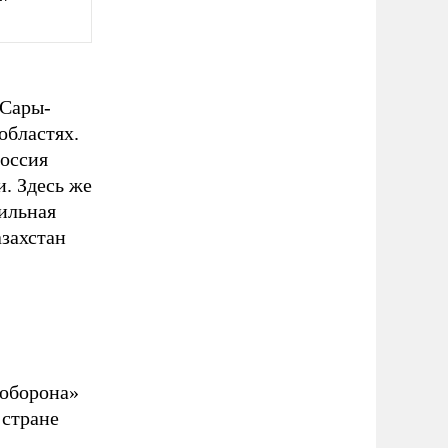
 Сары-
областях.
Россия
и. Здесь же
ильная
азахстан
 оборона»
 стране