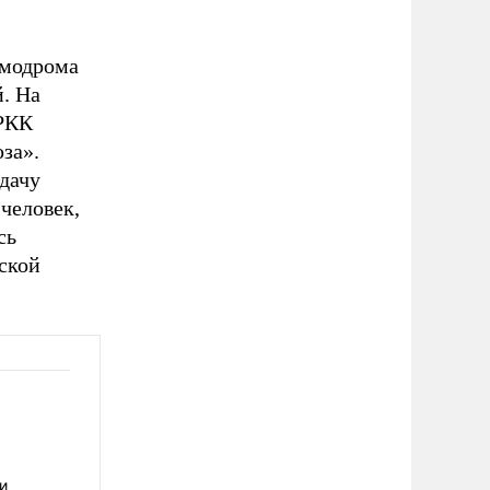
смодрома
й. На
 РКК
за».
сдачу
 человек,
сь
ской
и