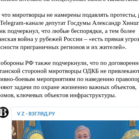
, что миротворцы не намерены подавлять протесты,
 Telegram-канале депутат Госдумы Александр Хинш
к подчеркнул, что любые беспорядки, а тем более
нская война у рубежей России – «есть прямая угроз
асности приграничных регионов и их жителей».
обороны РФ также подчеркнули, что по договоренн
станской стороной миротворцы ОДКБ не привлекают
тивно-боевым мероприятиям по наведению правопор
няют задачи по охране жизненно важных объектов,
ромов, ключевых объектов инфраструктуры.