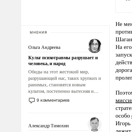
Не ме
проти
МНЕНИЯ
Шаган
На его
Ольга Андреева
запуск
Культ психотравмы разрушает и
дейст
человека, и народ
дорога
Обиды на этот жестокий мир,
проле
разрушающий нас, таких хрупких и
ранимых, становятся новым
культом, постепенно вытесняя и
Поэто
отменяя традиционное требование к
мисси
9 комментариев
человеку – быть мужественным и
страт
твердым под ударами судьбы, брать
особо
на себя ответственность, помогать
Игорь 
слабым, идти вперед и
Александр Тимохин
адаптироваться.
лежит