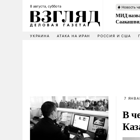
8 августа, суббота
Новость ч
МИД назва
Саакашвил
УКРАИНА
АТАКА НА ИРАН
РОССИЯ И США
7 ЯНВА
В ч
Каз