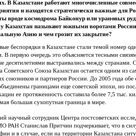
их. В Казахстане работают многочисленные совм
риятия и находятся стратегически важные для Р
ты вроде космодрома Байконур или урановых руд
у Казахстан называют южными воротами России
альную Азию и чем грозит их закрытие?
ые беспорядки в Казахстане стали темой номер оди
. В первую очередь это объясняется тесными связя
ые десятилетиями выстраивались между странами. 
а Советского Союза Казахстан остается одним из с
х союзников и партнеров России. До 2005 года обе
объединены границами еще советской эпохи, но пос
ации ее протяженность составила более 7,5 тыс. к
мая большая сухопутная граница в мире.
ий научный сотрудник Центра постсоветских иссл
 РАН Станислав Притчин подчеркивает, что в сил
фии и в случае, если на территории Казахстана сит