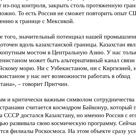
т из-под контроля, закрыть столь протяженную гра
можно. То есть Россия не сможет повторить опыт 
ению к границе с Мексикой.
е того, значительный потенциал нашей промышлен
оточен вдоль казахстанской границы. Казахстан явл
ухопутным мостом в Центральную Азию. У нас тольк
енистаном может быть альтернативный канал связи
скому морю. Ни с Узбекистаном, ни с Киргизией, н
истаном у нас нет возможности работать в обход
тана», – говорит Притчин.
ым и критически важным символом сотрудничества
 странами считается космодром Байконур, который 
а СССР достался Казахстану, но именно Россия с ег
ью развивала свою космическую программу. Сейча
тся филиалы Роскосмоса. На этом объекте сразу ус