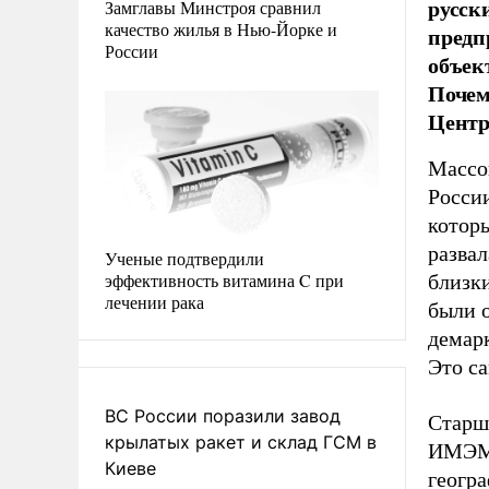
русск
Замглавы Минстроя сравнил
качество жилья в Нью-Йорке и
предп
России
объек
Почем
Центр
Массов
России
котор
развал
Ученые подтвердили
эффективность витамина C при
близки
лечении рака
были 
демарк
Это са
ВС России поразили завод
Старш
крылатых ракет и склад ГСМ в
ИМЭМО
Киеве
геогра