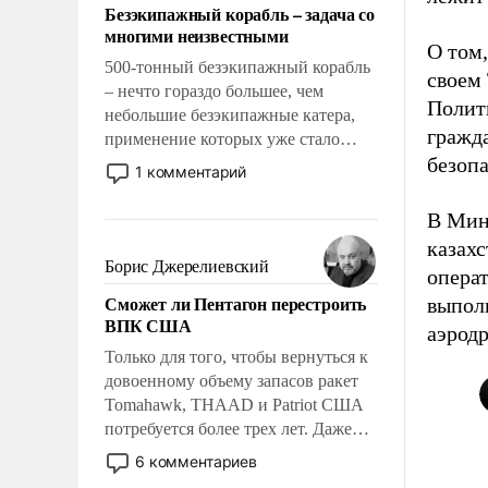
Безэкипажный корабль – задача со
многими неизвестными
О том
500-тонный безэкипажный корабль
своем
– нечто гораздо большее, чем
Полити
небольшие безэкипажные катера,
гражда
применение которых уже стало
безоп
обыденностью. Задача по созданию
1 комментарий
такого корабля очень сложна и
амбициозна. Однако и ее
В Мин
реализация радикально поднимет
казах
наши боевые возможности.
Борис Джерелиевский
опера
Сможет ли Пентагон перестроить
выпол
ВПК США
аэрод
Только для того, чтобы вернуться к
довоенному объему запасов ракет
Tomahawk, THAAD и Patriot США
потребуется более трех лет. Даже
небольшая война с Ираном
6 комментариев
опустошила американские