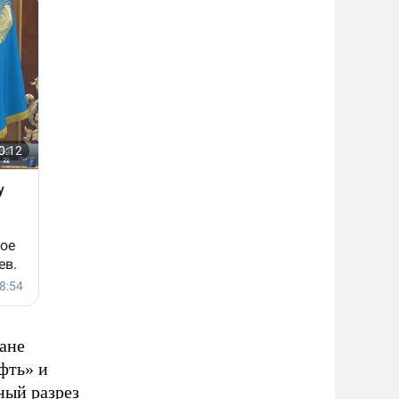
тане
фть» и
ный разрез