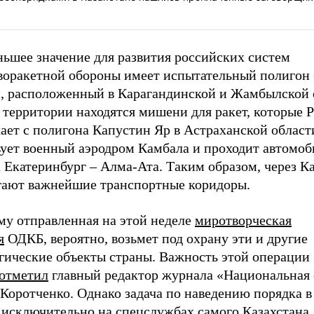
ньшее значение для развития российских систем
воракетной обороны имеет испытательный полигон
, расположенный в Карагандинской и Жамбылской 
 территории находятся мишени для ракет, которые 
ает с полигона Капустин Яр в Астраханской област
вует военный аэродром Камбала и проходит автомоб
 Екатеринбург – Алма-Ата. Таким образом, через К
гают важнейшие транспортные коридоры.
му отправленная на этой неделе
миротворческая
я
ОДКБ, вероятно, возьмет под охрану эти и другие
егические объекты страны. Важность этой операции
отметил
главный редактор журнала «Национальная
Коротченко. Однако задача по наведению порядка в
 исключительно на спецслужбах самого Казахстана.