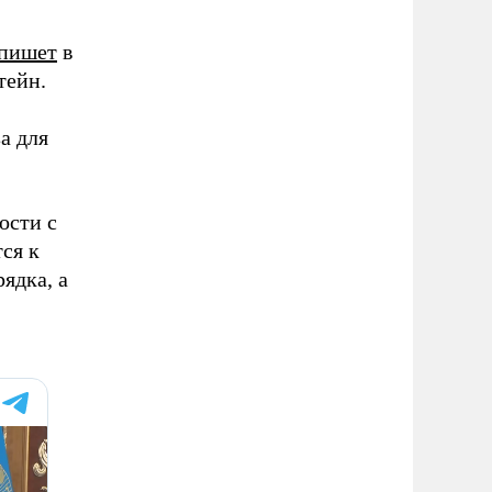
пишет
в
тейн.
а для
ости с
ся к
ядка, а