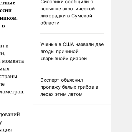
естные
Силовики сообщили о
оссии
вспышке экзотической
лихорадки в Сумской
ников.
области
 в
Ученые в США назвали две
н в
ягоды причиной
ми,
«взрывной» диареи
С момента
амых
 страны
Эксперт объяснил
ле
пропажу белых грибов в
илометров.
лесах этим летом
едований
у
уация