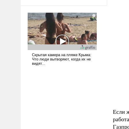
арсеналы. Сложившаяся ситуация
означает многолетний период
уязвимости США, например, перед
Китаем.
Если ж
работ
Газпр