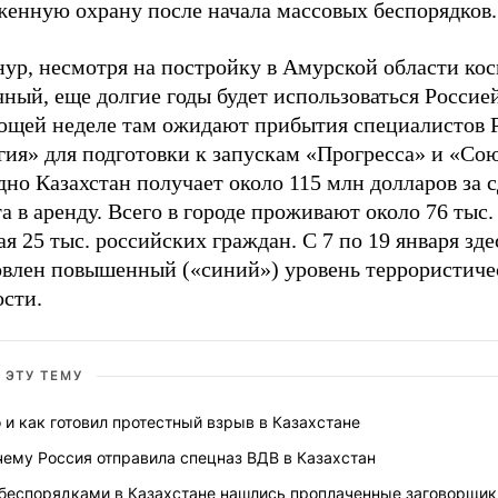
женную охрану после начала массовых беспорядков.
нур, несмотря на постройку в Амурской области ко
ный, еще долгие годы будет использоваться Россие
ющей неделе там ожидают прибытия специалистов
ия» для подготовки к запускам «Прогресса» и «Сою
но Казахстан получает около 115 млн долларов за 
а в аренду. Всего в городе проживают около 76 тыс.
я 25 тыс. российских граждан. С 7 по 19 января зде
овлен повышенный («синий») уровень террористиче
ости.
 ЭТУ ТЕМУ
 и как готовил протестный взрыв в Казахстане
чему Россия отправила спецназ ВДВ в Казахстан
 беспорядками в Казахстане нашлись проплаченные заговорщик