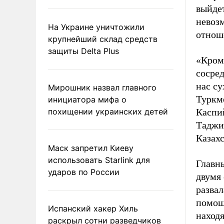
выйде
невоз
На Украине уничтожили
отнош
крупнейший склад средств
защиты Delta Plus
«Кром
сосред
нас с
Мирошник назвал главного
Туркм
инициатора мифа о
похищении украинских детей
Каспий
Таджик
Казахс
Маск запретил Киеву
использовать Starlink для
Главн
ударов по России
двумя
развал
помощ
Испанский хакер Хиль
находя
раскрыл сотни разведчиков