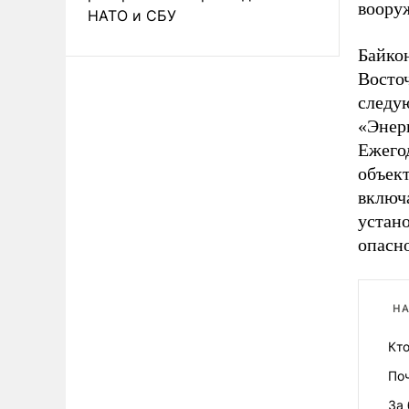
воору
НАТО и СБУ
Байко
Восточ
следу
«Энерг
Ежегод
объект
включа
устан
опасн
НА
Кто
По
За