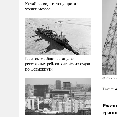
Китай возводит стену против
утечки мозгов
Росатом сообщил о запуске
регулярных рейсов китайских судов
по Севморпути
@ Роскос
Tекст:
А
Росси
грани