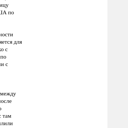
ницу
США по
ности
яется для
о с
 по
и с
 между
после
о
с там
илили