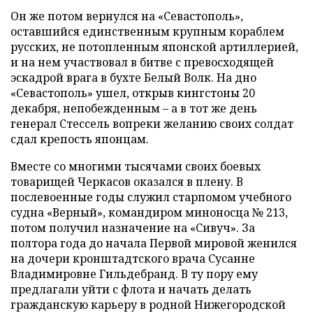
Он же потом вернулся на «Севастополь»,
оставшийся единственным крупным кораблем
русских, не потопленным японской артиллерией,
и на нем участвовал в битве с превосходящей
эскадрой врага в бухте Белый Волк. На дно
«Севастополь» ушел, открыв кингстоны 20
декабря, непобежденным – а в тот же день
генерал Стессель вопреки желанию своих солдат
сдал крепость японцам.
Вместе со многими тысячами своих боевых
товарищей Черкасов оказался в плену. В
послевоенные годы служил старпомом учебного
судна «Верный», командиром миноносца № 213,
потом получил назначение на «Сивуч». За
полтора года до начала Первой мировой женился
на дочери кронштадтского врача Сусанне
Владимировне Гильдебранд. В ту пору ему
предлагали уйти с флота и начать делать
гражданскую карьеру в родной Нижегородской