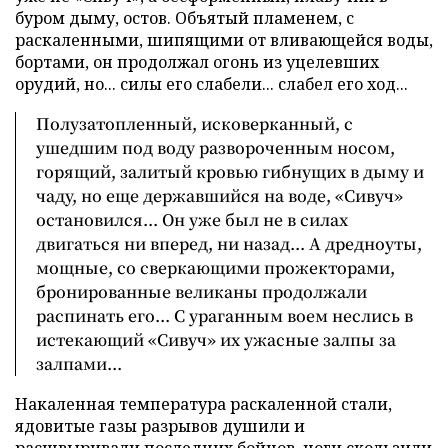
буром дыму, остов. Объятый пламенем, с
раскаленными, шипящими от вливающейся воды,
бортами, он продолжал огонь из уцелевших
орудий, но... силы его слабели... слабел его ход...
Полузатопленный, исковерканный, с
ушедшим под воду развороченным носом,
горящий, залитый кровью гибнущих в дыму и
чаду, но еще державшийся на воде, «Сивуч»
остановился... Он уже был не в силах
двигаться ни вперед, ни назад... А дредноуты,
мощные, со сверкающими прожекторами,
бронированные великаны продолжали
распинать его... С ураганным воем неслись в
истекающий «Сивуч» их ужасные залпы за
залпами...
Накаленная температура раскаленной стали,
ядовитые газы разрывов душили и
расшвыривали последних бойцов, ноги скользили