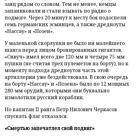
заяц рядом со слоном. Тем не менее, немцы
запаниковали и стали взывать по радио о
подмоге. Через 20 минут к месту боя подоспели
семь германских эсминцев, а также дредноуты
«Нассау» и «Позен».
У маленькой скорлупки не было ни малейшего
шанса перед лицом бронированных гигантов.
«Сивуч» имел всего две 120-мм и четыре 75-мм
пушки (не считая трех пулеметов на борту), но к
моменту подхода дредноутов часть этой
артиллерии уже бездействовала. В свою очередь
на борту «Нассау» и «Позена» было по 12 мощных
280-мм орудий, которыми они буквально
измолотили русский кораблик.
Но капитан II ранга Петр Нилович Черкасов
спускать флаг отказался.
«Смертью запечатлел свой подвиг»