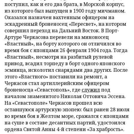
поступил, как и его два брата, в Морской корпус,
из которого был выпущен в 1900 году мичманом.
Оказался назначен вахтенным офицером на
эскадренный броненосец «Пересвет», на котором
совершил переход на Дальний Восток. В Порт-
Артуре Черкасова перевели на миноносец
«Властный», на борту которого он отличился во
время боя с японцами 26 февраля 1904 года. Тогда
«Властный», несмотря на разбитый рулевой
привод, всадил торпеду в борт одного японского
эсминца, исколотил снарядами два других. После
этого «Властного» поставили на ремонт, а
Черкасов стал артиллерийским офицером
броненосца «Севастополь», где
служил
под
началом знаменитого Николая Оттовича Эссена.
На «Севастополе» Черкасов прошел всю
оставшуюся артурскую эпопею: был ранен 28 июля
во время боя в Желтом море, сражался с японцами
на суше в составе десантных партий, удостоился
ордена Святой Анны 4-й степени «За храбрость».