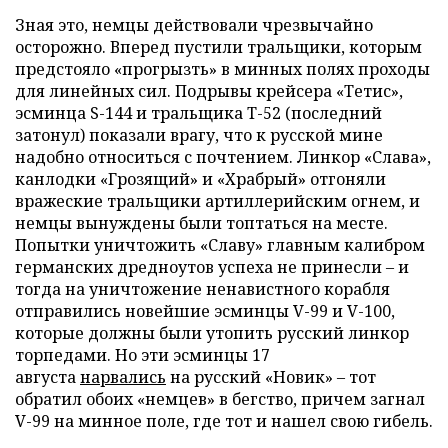
Зная это, немцы действовали чрезвычайно
осторожно. Вперед пустили тральщики, которым
предстояло «прогрызть» в минных полях проходы
для линейных сил. Подрывы крейсера «Тетис»,
эсминца S-144 и тральщика Т-52 (последний
затонул) показали врагу, что к русской мине
надобно относиться с почтением. Линкор «Слава»,
канлодки «Грозящий» и «Храбрый» отгоняли
вражеские тральщики артиллерийским огнем, и
немцы вынуждены были топтаться на месте.
Попытки уничтожить «Славу» главным калибром
германских дредноутов успеха не принесли – и
тогда на уничтожение ненавистного корабля
отправились новейшие эсминцы V-99 и V-100,
которые должны были утопить русский линкор
торпедами. Но эти эсминцы 17
августа
нарвались
на русский «Новик» – тот
обратил обоих «немцев» в бегство, причем загнал
V-99 на минное поле, где тот и нашел свою гибель.