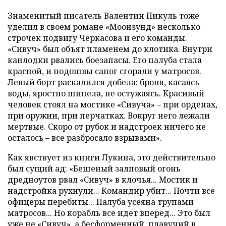
Знаменитый писатель Валентин Пикуль тоже
уделил в своем романе «Моонзунд» несколько
строчек подвигу Черкасова и его команды.
«Сивуч» был объят пламенем до клотика. Внутри
канлодки рвались боезапасы. Его палуба стала
красной, и подошвы сапог сгорали у матросов.
Левый борт раскалился добела: броня, касаясь
воды, яростно шипела, не остужаясь. Красивый
человек стоял на мостике «Сивуча» – при орденах,
при оружии, при перчатках. Вокруг него лежали
мертвые. Скоро от рубок и надстроек ничего не
осталось – все разбросало взрывами».
Как явствует из книги Лукина, это действительно
был сущий ад: «Бешеный залповый огонь
дредноутов рвал «Сивуч» в клочья... Мостик и
надстройка рухнули... Командир убит... Почти все
офицеры перебиты... Палуба усеяна трупами
матросов... Но корабль все идет вперед... Это был
уже не «Сивуч», а бесформенный, плавучий в