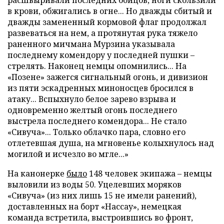
в крови, обжигались в огне... Но дважды сбитый и
дважды замененный кормовой флаг продолжал
развеваться на нем, а протянутая рука тяжело
раненного мичмана Мурзина указывала
последнему комендору у последней пушки –
стрелять. Наконец немцы опомнились... На
«Позене» зажегся сигнальный огонь, и дивизион
из пяти эскадренных миноносцев бросился в
атаку... Вспыхнуло белое зарево взрыва и
одновременно желтый огонь последнего
выстрела последнего комендора... Не стало
«Сивуча»... Только облачко пара, словно его
отлетевшая душа, на мгновенье колыхнулось над
могилой и исчезло во мгле...»
На канонерке
было
148 человек экипажа – немцы
выловили из воды 50. Уцелевших моряков
«Сивуча» (из них лишь 15 не имели ранений),
доставленных на борт «Нассау», немецкая
команда встретила, выстроившись во фронт,