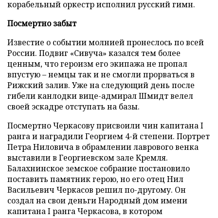
корабельный оркестр исполнил русский гимн.
Посмертно забыт
Известие о событии молнией пронеслось по всей
России. Подвиг «Сивуча» казался тем более
ценным, что героизм его экипажа не пропал
впустую – немцы так и не смогли прорваться в
Рижский залив. Уже на следующий день после
гибели канлодки вице-адмирал Шмидт велел
своей эскадре отступать на базы.
Посмертно Черкасову присвоили чин капитана I
ранга и наградили Георгием 4-й степени. Портрет
Петра Ниловича в обрамлении лаврового венка
выставили в Георгиевском зале Кремля.
Балахнинское земское собрание постановило
поставить памятник герою, но его отец Нил
Васильевич Черкасов решил по-другому. Он
создал на свои деньги Народный дом имени
капитана I ранга Черкасова, в котором