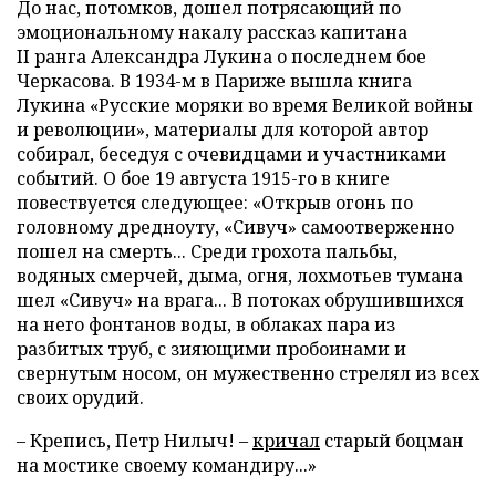
До нас, потомков, дошел потрясающий по
эмоциональному накалу рассказ капитана
II ранга Александра Лукина о последнем бое
Черкасова. В 1934-м в Париже вышла книга
Лукина «Русские моряки во время Великой войны
и революции», материалы для которой автор
собирал, беседуя с очевидцами и участниками
событий. О бое 19 августа 1915-го в книге
повествуется следующее: «Открыв огонь по
головному дредноуту, «Сивуч» самоотверженно
пошел на смерть... Среди грохота пальбы,
водяных смерчей, дыма, огня, лохмотьев тумана
шел «Сивуч» на врага... В потоках обрушившихся
на него фонтанов воды, в облаках пара из
разбитых труб, с зияющими пробоинами и
свернутым носом, он мужественно стрелял из всех
своих орудий.
– Крепись, Петр Нилыч! –
кричал
старый боцман
на мостике своему командиру...»