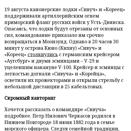
19 августа канонерские лодки «Сивуч» и «Кореец»
поддерживали артиллерийским огнем
приморский фланг русских войск у Усть-Двинска.
Опасаясь, что лодки будут отрезаны от основных
сил, командование приказало им срочно
возвращаться в Моонзунд. Однако в 20 часов 30
минут у острова Кюно (Кихну) «Сивуч» и
«Кореец»
столкнулись
с германским крейсером
«Аугсбург» и двумя эсминцами – V-29 и
уцелевшим накануне V-100. Крейсер и эсминцы с
легкостью догнали «Сивуча» и «Корейца»,
осветили их прожекторами и открыли стрельбу с
небольшой дистанции в 25 кабельтовых.
Скромный кавторанг
Хочется рассказать о командире «Сивуча»
подробнее. Петр Нилович Черкасов родился в
Нижнем Новгороде 18 июня 1882 года в семье
морского офицера. Следуя семейной традиции,