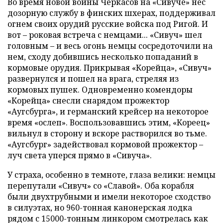
Во время новой войны Черкасов на «Сивуче» нес
дозорную службу в финских шхерах, поддерживал
огнем своих орудий русские войска под Ригой. И
вот – роковая встреча с немцами... «Сивуч» шел
головным – и весь огонь немцы сосредоточили на
нем, сходу добившись несколько попаданий в
кормовые орудия. Прикрывая «Корейца», «Сивуч»
развернулся и пошел на врага, стреляя из
кормовых пушек. Одновременно комендоры
«Корейца» снесли снарядом прожектор
«Аугсбурга», и германский крейсер на некоторое
время «ослеп». Воспользовавшись этим, «Кореец»
вильнул в сторону и вскоре растворился во тьме.
«Аугсбург» задействовал кормовой прожектор –
луч света уперся прямо в «Сивуча».
У страха, особенно в темноте, глаза велики: немцы
перепутали «Сивуч» со «Славой». Оба корабля
были двухтрубными и имели некоторое сходство
в силуэтах, но 960-тонная канонерская лодка
рядом с 15000-тонным линкором смотрелась как