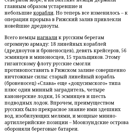
главным образом устаревшие и
небольшие
корабли
. Но теперь все изменилось – к
операции прорыва в Рижский залив привлекли
новейшие дредноуты.
Всего немцы
нагнали
к русским берегам
огромную армаду: 18 линейных кораблей
(дредноутов и броненосцев), девять крейсеров, 56
эсминцев и миноносцев, 15 тральщиков. Этому
гигантскому флоту русские смогли
противопоставить в Рижском заливе совершенно
ничтожные силы: старый линейный корабль
(броненосец) «Слава» еще «доцусимского» типа
плюс один минный заградитель, четыре
канонерские лодки, 16 эсминцев и шесть
подводных лодок. Впрочем, преимуществом
русских было прекрасное знание ими здешних
вод, изобилующих мелями, и мощные минно-
артиллерийские позиции – Моонзундские острова
обороняли береговые батареи.