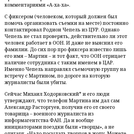
комментариями «А-ха-ха».
С фиксером (человеком, который должен был
помочь организовать съемки на месте) постоянно
контактировал Родион Чепель из ЦУР. Однако
Чепель не стал проверять, действительно ли этот
человек работает в ООН. И даже не выяснил его
фамилии. До сих пор про фиксера известно лишь
его имя – Мартин – и тот факт, что ООН отрицает
наличие сотрудника с таким именем в ЦАР.
Именно Чепель направлял съемочную группу на
встречу с Мартином, по дороге на которую
журналисты были убиты.
Сейчас Михаил Ходорковский* и его люди
утверждают, что телефон Мартина им дал сам
Александр Расторгуев, получив его от своего
товарища – военного журналиста из
информагентства ФАН. Да и вообще
инициаторами поездки были «творцы», а не
олигарх. «Надо посылать творцов в жопу. Можете