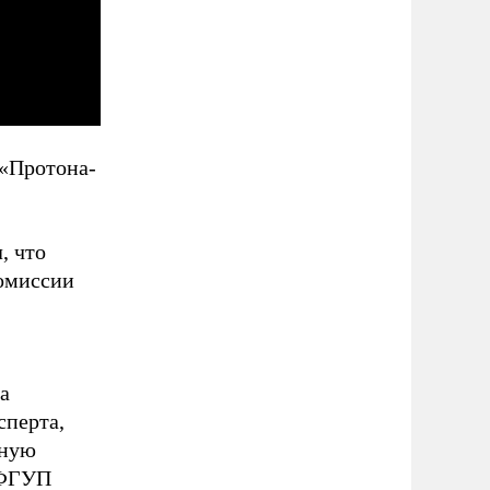
 «Протона-
, что
комиссии
а
сперта,
нную
 ФГУП