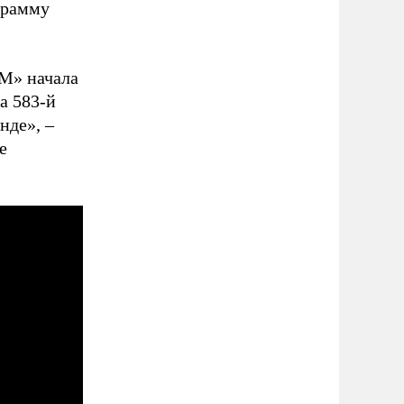
грамму
-М» начала
а 583-й
унде»,
–
е