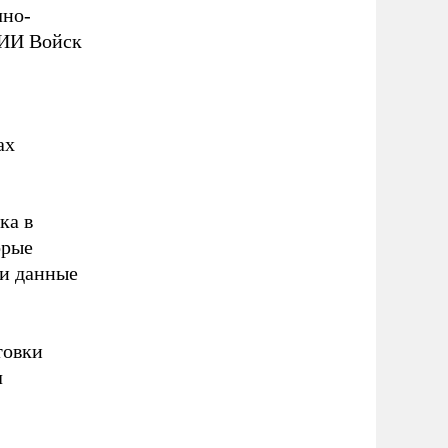
чно-
НИИ Войск
ах
ка в
орые
и данные
товки
л