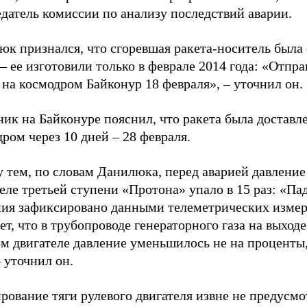
датель комиссии по анализу последствий аварии.
юк признался, что сгоревшая ракета-носитель была
–
ее изготовили только в феврале 2014 года: «Отпра
 на космодром Байконур 18 февраля»,
–
уточнил он.
ик на Байконуре пояснил, что ракета была доставл
дром через 10 дней
–
28 февраля.
 тем, по словам Данилюка, перед аварией давление
еле третьей ступени «Протона» упало в 15 раз: «Па
ния зафиксировано данными телеметрических изме
ет, что в трубопроводе генераторного газа на выход
м двигателе давление уменьшилось не на проценты,
–
уточнил он.
рование тяги рулевого двигателя извне не предусмо