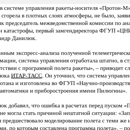
 в системе управления ракеты-носителя «Протон-М»
 сгорела в плотных слоях атмосферы, не было, заяви
ик председатель межведомственной комиссии по ан
н катастрофы, первый замгендиректора ФГУП «Ц
андр Данилюк.
анным экспресс-анализа полученной телеметрическ
мации, система управления отработала штатно, в с
етствии с программой полета ракеты»,
–
приводит сл
люка
ИТАР-ТАСС
. Он уточнил, что система управле
ботана и изготовлена во ФГУП «Научно-производст
 автоматики и приборостроения имени Пилюгина».
юк добавил, что ошибка в расчетах перед пуском «
 не могла стать причиной нештатной ситуации: «За
ы предшествовало моделирование полета с теми же
ми, по которым составлена программа полета»,
–
по