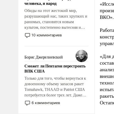
человека, и народ
«Иссл
произ
Обиды на этот жестокий мир,
разрушающий нас, таких хрупких и
ВКО».
ранимых, становятся новым
культом, постепенно вытесняя и
Работ
отменяя традиционное требование к
10 комментариев
констр
человеку – быть мужественным и
управ
твердым под ударами судьбы, брать
на себя ответственность, помогать
слабым, идти вперед и
«Для д
Борис Джерелиевский
адаптироваться.
соста
Сможет ли Пентагон перестроить
анали
ВПК США
внешн
Только для того, чтобы вернуться к
техно
довоенному объему запасов ракет
испыт
Tomahawk, THAAD и Patriot США
потребуется более трех лет. Даже
ракеты
небольшая война с Ираном
Остап
6 комментариев
опустошила американские
арсеналы. Сложившаяся ситуация