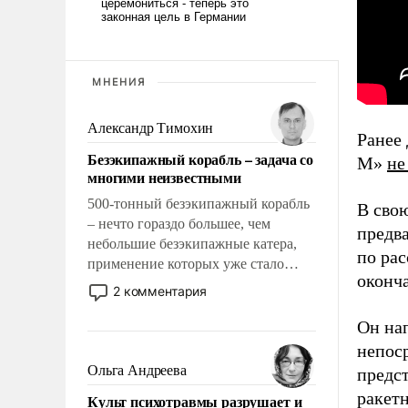
МНЕНИЯ
Александр Тимохин
Ранее
Безэкипажный корабль – задача со
М»
не
многими неизвестными
500-тонный безэкипажный корабль
В свою
– нечто гораздо большее, чем
предв
небольшие безэкипажные катера,
по рас
применение которых уже стало
оконча
обыденностью. Задача по созданию
2 комментария
такого корабля очень сложна и
амбициозна. Однако и ее
Он на
реализация радикально поднимет
непоср
наши боевые возможности.
Ольга Андреева
предс
ракет
Культ психотравмы разрушает и