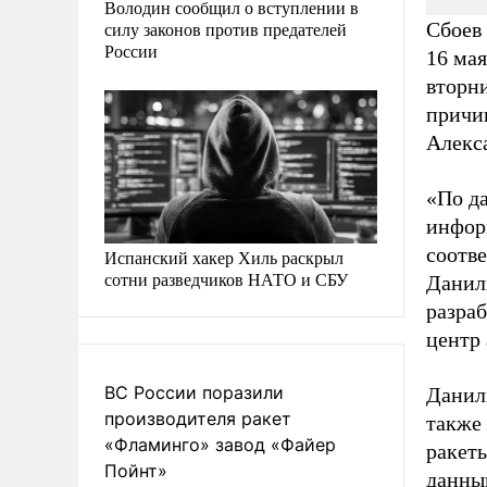
Володин сообщил о вступлении в
силу законов против предателей
Сбоев
России
16 мая
вторн
причи
Алекс
«По д
инфор
соотв
Испанский хакер Хиль раскрыл
сотни разведчиков НАТО и СБУ
Дани
разра
центр
ВС России поразили
Данил
производителя ракет
также
«Фламинго» завод «Файер
ракет
Пойнт»
данны