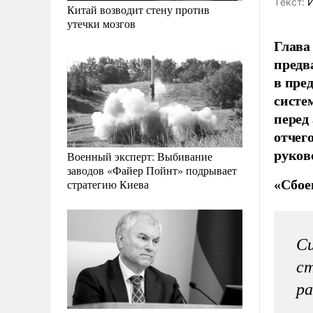
Tекст:
И
Китай возводит стену против
утечки мозгов
Глава
предв
в пре
систе
перед 
отчег
руков
Военный эксперт: Выбивание
заводов «Файер Пойнт» подрывает
«Сбое
стратегию Киева
Cи
ст
р