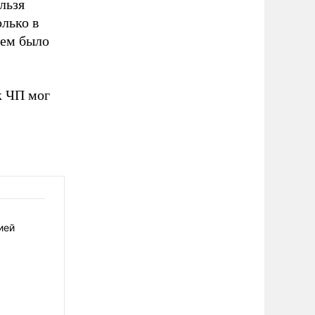
льзя
олько в
чем было
к ЧП мог
ией