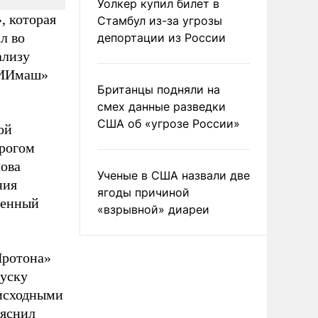
Уолкер купил билет в
, которая
Стамбул из-за угрозы
л во
депортации из России
ализу
НИИмаш»
Британцы подняли на
смех данные разведки
США об «угрозе России»
ой
трогом
ова
Ученые в США назвали две
ния
ягоды причиной
венный
«взрывной» диареи
Протона»
пуску
 исходными
яснил