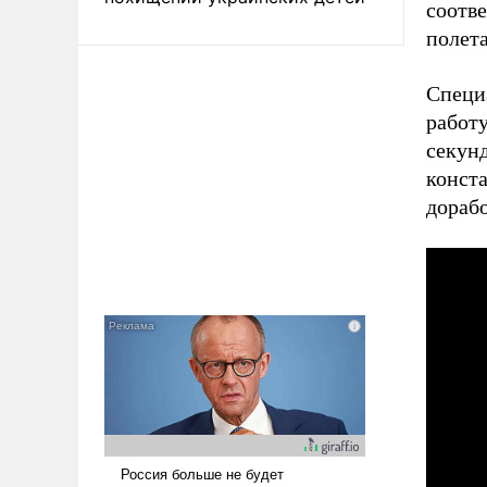
соотв
полета
Специ
работу
секунд
конста
дорабо