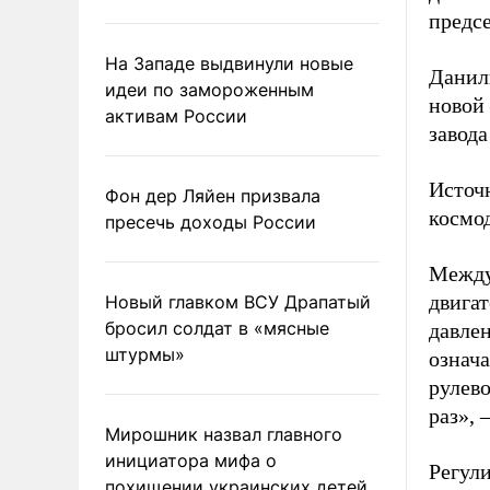
предсе
На Западе выдвинули новые
Данил
идеи по замороженным
новой
активам России
завода
Источн
Фон дер Ляйен призвала
космо
пресечь доходы России
Между
двигат
Новый главком ВСУ Драпатый
бросил солдат в «мясные
давле
штурмы»
означа
рулево
раз»,
Мирошник назвал главного
инициатора мифа о
Регули
похищении украинских детей