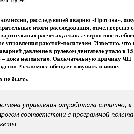
ван Чернов
 комиссии, расследующей аварию «Протона», озв
арительные итоги расследования, отмел версию 
дварительных расчетах, а также вероятность сбое
ме управления ракетой-носителем. Известно, что
аварией давление в рулевом двигателе упало в 15 
о – пока непонятно. Окончательную причину ЧП
одство Роскосмоса обещает озвучить в июне.
в не было»
стема управления отработала штатно, в
рогом соответствии с программой полета
акеты