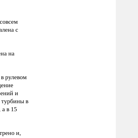
 совсем
влена с
ена на
 в рулевом
дение
рений и
е турбины в
 а в 15
трено и,