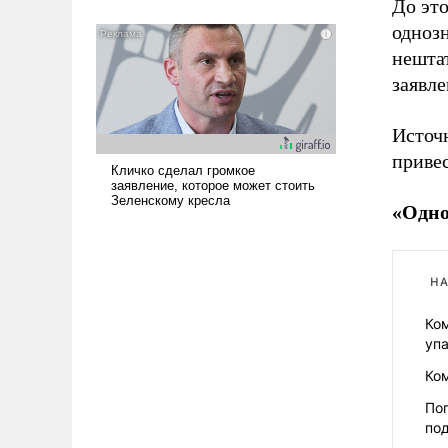
До это
означает многолетний период
однозн
уязвимости США, например, перед
нештат
Китаем.
заявле
Источн
приве
«Одно
НА
Ко
упа
Ко
Пог
по