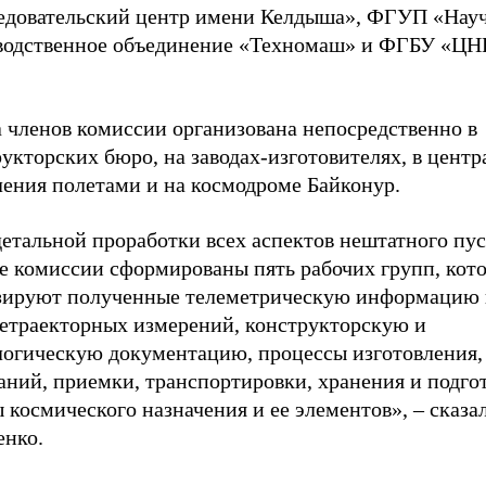
едовательский центр имени Келдыша», ФГУП «Нау
водственное объединение «Техномаш» и ФГБУ «Ц
а членов комиссии организована непосредственно в
укторских бюро, на заводах-изготовителях, в центр
ления полетами и на космодроме Байконур.
етальной проработки всех аспектов нештатного пус
ве комиссии сформированы пять рабочих групп, кот
зируют полученные телеметрическую информацию 
етраекторных измерений, конструкторскую и
логическую документацию, процессы изготовления,
аний, приемки, транспортировки, хранения и подго
 космического назначения и ее элементов»,
–
сказа
енко.