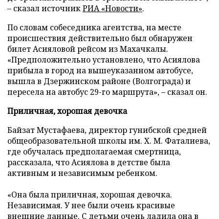
– сказал источник
РИА «Новости»
.
По словам собеседника агентства, на месте
происшествия действительно был обнаружен
билет Асияловой рейсом из Махачкалы.
«Предположительно установлено, что Асиялова
прибыла в город на вышеуказанном автобусе,
вышла в Дзержинском районе (Волгограда) и
пересела на автобус 29-го маршрута», – сказал он.
Приличная, хорошая девочка
Байзат Мустафаева,
д
иректор гунибской средней
общеобразовательной школы им. Х. М. Фаталиева,
где обучалась предполагаемая смертница,
рассказала, что Асиялова в детстве была
активным и независимым ребенком.
«Она была приличная, хорошая девочка.
Независимая. У нее были очень красивые
внешние данные. С детьми очень ладила она в