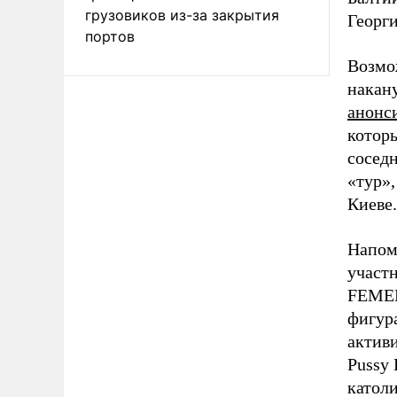
грузовиков из-за закрытия
Георг
портов
Возмож
накан
анонс
которы
сосед
«тур»
Киеве.
Напомн
участн
FEM
фигура
актив
Pussy 
катол