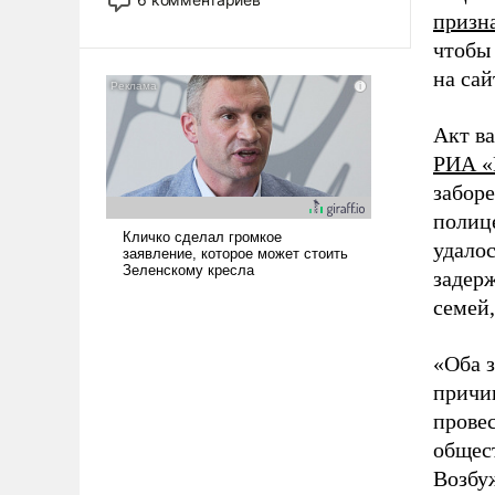
опустошила американские
призна
арсеналы. Сложившаяся ситуация
чтобы 
означает многолетний период
на са
уязвимости США, например, перед
Китаем.
Акт ва
РИА «
заборе
полиц
удалос
задер
семей,
«Оба з
причи
провес
общест
Возбу