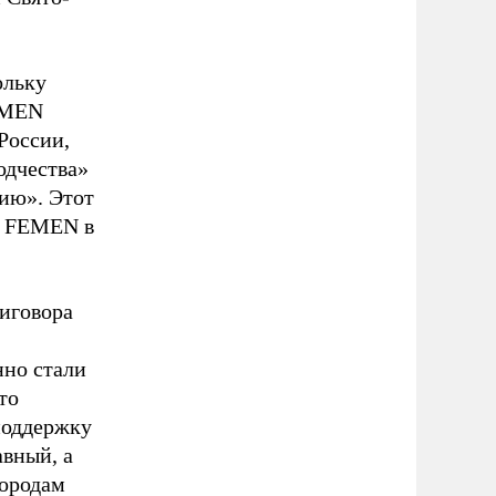
ольку
EMEN
России,
одчества»
сию». Этот
и FEMEN в
риговора
нно стали
то
поддержку
вный, а
городам