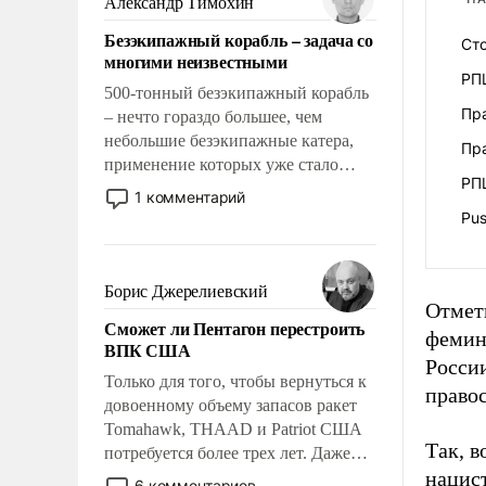
Александр Тимохин
адаптироваться.
Безэкипажный корабль – задача со
Сто
многими неизвестными
РП
500-тонный безэкипажный корабль
Пр
– нечто гораздо большее, чем
небольшие безэкипажные катера,
Пр
применение которых уже стало
РП
обыденностью. Задача по созданию
1 комментарий
такого корабля очень сложна и
Pus
амбициозна. Однако и ее
реализация радикально поднимет
наши боевые возможности.
Борис Джерелиевский
Отмети
Сможет ли Пентагон перестроить
фемин
ВПК США
Росси
Только для того, чтобы вернуться к
правос
довоенному объему запасов ракет
Tomahawk, THAAD и Patriot США
Так, в
потребуется более трех лет. Даже
нацист
небольшая война с Ираном
6 комментариев