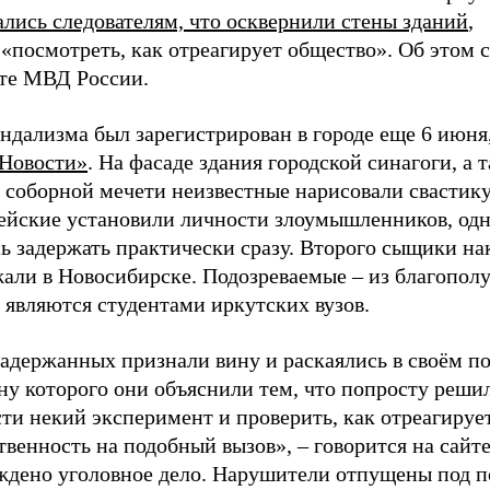
лись следователям, что осквернили стены зданий
,
«посмотреть, как отреагирует общество». Об этом 
йте МВД России.
ндализма был зарегистрирован в городе eщe 6 июня
Новости»
. На фасаде здания городской синагоги, а 
 соборной мечети неизвестные нарисовали свастику
ейские установили личности злоумышленников, одн
ь задержать практически сразу. Второго сыщики на
жали в Новосибирске. Подозреваемые – из благопол
 являются студентами иркутских вузов.
адержанных признали вину и раскаялись в своём по
ну которого они объяснили тем, что попросту реши
ти некий эксперимент и проверить, как отреагируе
венность на подобный вызов», – говорится на сайте
ждено уголовное дело. Нарушители отпущены под п