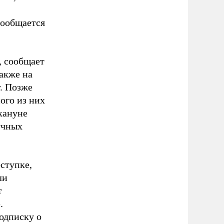
сообщается
, сообщает
также на
. Позже
ого из них
кануне
учных
ступке,
ли
т
.
одписку о