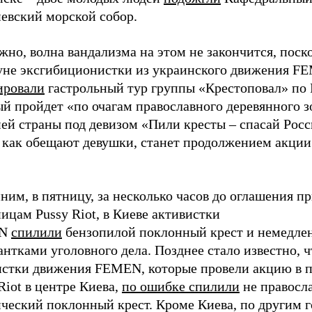
иевский морской собор.
но, волна вандализма на этом не закончится, поск
уне эксгибиционистки из украинского движения F
ировали
гастрольный тур группы «Крестоповал» по 
й пройдет «по очагам православного деревянного з
ней страны под девизом «Пили кресты – спасай Рос
, как обещают девушки, станет продолжением акци
им, в пятницу, за несколько часов до оглашения п
ицам Pussy Riot, в Киеве активистки
EN
спилили
бензопилой поклонный крест и немедле
нтками уголовного дела. Позднее стало известно, ч
истки движения FEMEN, которые провели акцию в 
Riot в центре Киева,
по ошибке спилили
не правосла
ический поклонный крест. Кроме Киева, по другим 