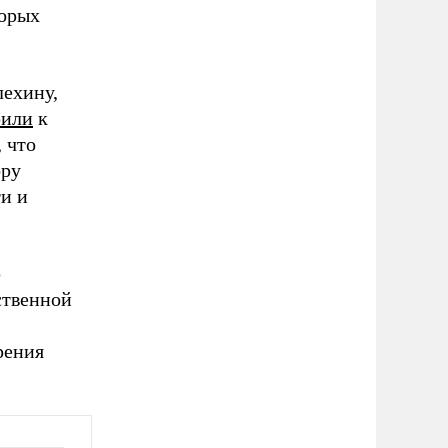
торых
лехину,
рили
к
 что
ору
и и
ю
ственной
рения