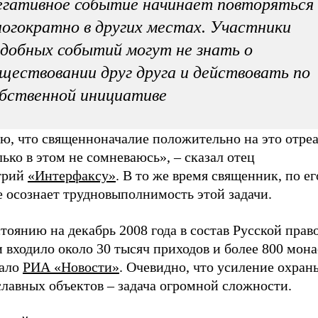
гативное событие начинает повторяться
огократно в других местах. Участники
добных событий могут не знать о
ществовании друг друга и действовать по
бственной инициативе
ю, что священноначалие положительно на это отреа
ько в этом не сомневаюсь», – сказал отец
трий
«Интерфаксу»
. В то же время священник, по ег
е осознает трудновыполнимость этой задачи.
тоянию на декабрь 2008 года в состав Русской прав
 входило около 30 тысяч приходов и более 800 мон
ало
РИА «Новости»
. Очевидно, что усиление охран
славных объектов – задача огромной сложности.