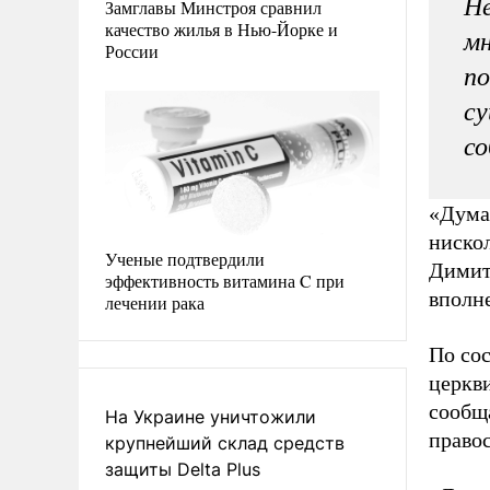
Не
Замглавы Минстроя сравнил
качество жилья в Нью-Йорке и
мн
России
по
су
со
«Дума
нискол
Ученые подтвердили
Дими
эффективность витамина C при
вполн
лечении рака
По сос
церкви
сообщ
На Украине уничтожили
право
крупнейший склад средств
защиты Delta Plus