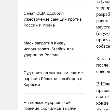
«Духо
терро
Сенат США одобрил
разра
ужесточение санкций против
равно 
России и Ирана
неуст
(осужд
просчи
Маск запретил Киеву
собесе
использовать Starlink для
ударов по России
Как со
после 
совер
Суд признал законным снятие
партии «Яблоко» с выборов в
В Южн
Карелии
право
святит
На польско-украинской
конце 
границе скопились тысячи
Балти