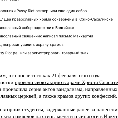
ронники Pussy Riot осквернили еще один собор
Ц: Два православных храма осквернены в Южно-Сахалинске
авославный собор подожгли в Балтийске
авославный священник написал письмо Маккартни
Ц попросит усилить охрану храмов
sy Riot решили зарегистрировать товарный знак
м, что после того как 21 февраля этого года
истки
провели свою акцию в храме Христа Спасите
и произошла серия актов вандализма, направленных
лавных церквей, а также храмов других конфессий.
о вторник студенты, задержанные ранее за нанесени
ских символов на стены мечети и синагоги в Иркут