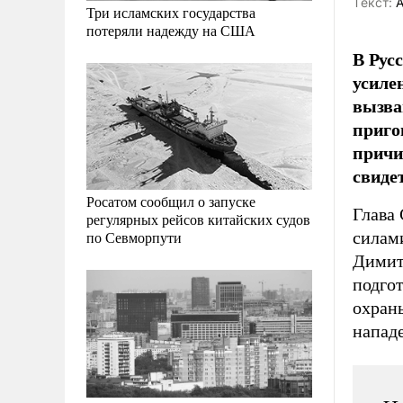
Tекст:
А
Три исламских государства
потеряли надежду на США
В Рус
усиле
вызва
приго
причи
свиде
Росатом сообщил о запуске
Глава
регулярных рейсов китайских судов
силам
по Севморпути
Димит
подгот
охран
напад