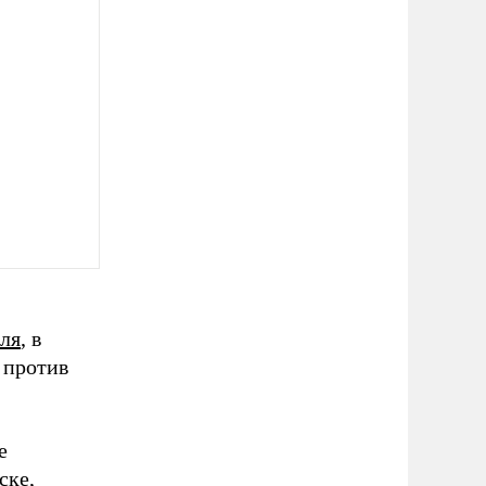
ля
, в
 против
е
ске,