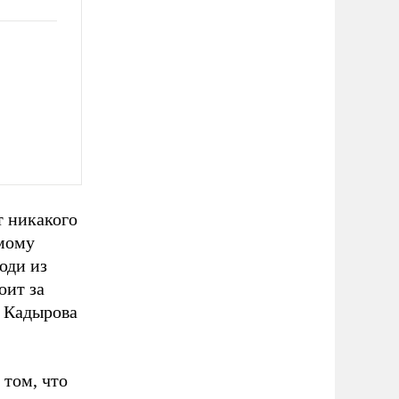
т никакого
емому
юди из
оит за
ь Кадырова
 том, что