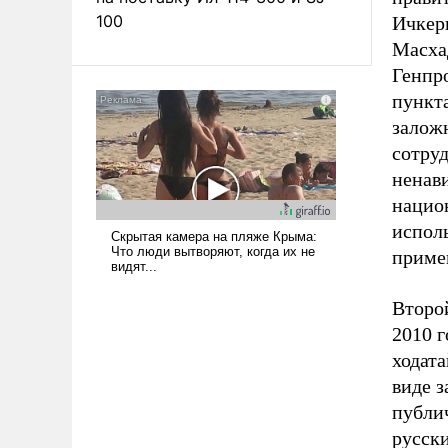
100
Ичкери
Масхад
Генпр
пункта
залож
сотру
ненав
нацио
испол
приме
Второй
2010 г
ходата
виде 
публич
русск