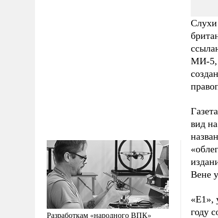
Слухи 
брита
ссыла
МИ-5,
созда
право
Газета
вид н
назван
«обле
издани
Вене 
«E1», 
году с
Разработкам «народного ВПК»