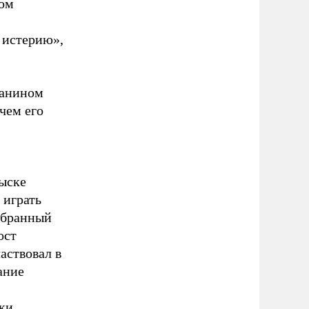
дом
 истерию»,
данином
чем его
ыске
 играть
избранный
ост
аствовал в
ание
ки