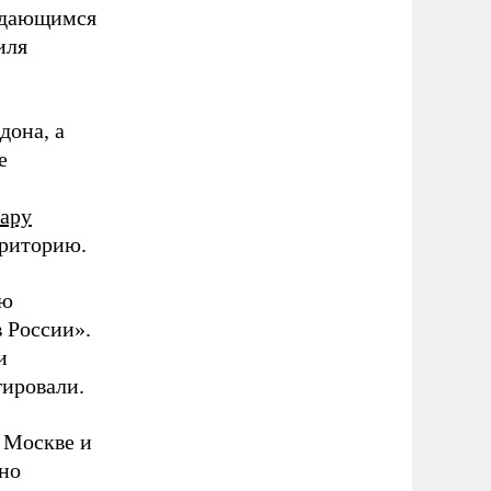
выдающимся
иля
дона, а
е
ару
рриторию.
ую
 России».
и
гировали.
 Москве и
но