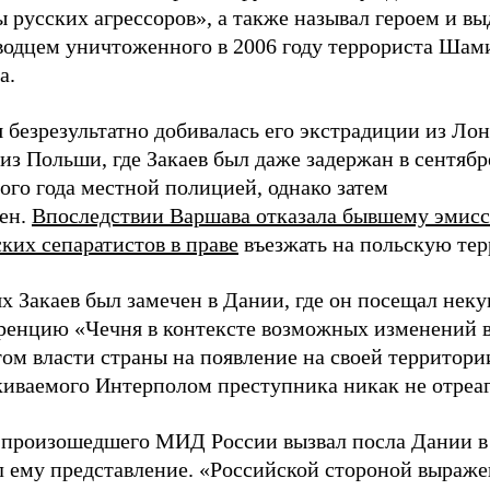
ы русских агрессоров», а также называл героем и 
водцем уничтоженного в 2006 году террориста Шам
а.
 безрезультатно добивалась его экстрадиции из Лон
из Польши, где Закаев был даже задержан в сентябр
ого года местной полицией, однако затем
ен.
Впоследствии Варшава отказала бывшему эмисс
ких сепаратистов в праве
въезжать на польскую те
х Закаев был замечен в Дании, где он посещал нек
ренцию «Чечня в контексте возможных изменений в
ом власти страны на появление на своей территори
киваемого Интерполом преступника никак не отреа
 произошедшего МИД России вызвал посла Дании в
л ему представление. «Российской стороной выраже