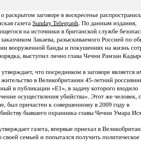
о раскрытом заговоре в воскресенье распространил
нская газета
Sunday Telegraph
. По данным издания,
ющегося на источники в британской службе безопа
 заказчиком Закаева, разыскиваемого Россией по о
нии вооруженной банды и покушениях на жизнь сот
порядка, выступил лично глава Чечни Рамзан Кадыр
 утверждает, что посредником в заговоре является
а жительство в Великобритании 45-летний россияни
ный в публикации «E1», в задачу которого входило
гчение осуществления убийства». Этот же человек,
е, был причастен к совершенному в 2009 году в
убийству бывшего охранника главы Чечни Умара Ис
утверждает газета, впервые приехал в Великобрита
о своей семьей и попытался получить политическое