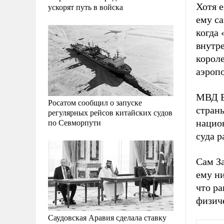
Хотя е
ускорят путь в войска
ему са
когда
внутре
короле
аэропо
МВД В
Росатом сообщил о запуске
страны
регулярных рейсов китайских судов
по Севморпути
нацио
суда р
Сам За
ему ни
что р
физич
Саудовская Аравия сделала ставку