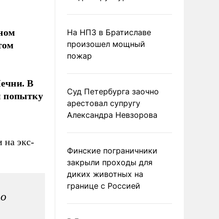
нном
На НПЗ в Братиславе
том
произошел мощный
пожар
ечни. В
Суд Петербурга заочно
м попытку
арестовал супругу
Александра Невзорова
 на экс-
Финские пограничники
закрыли проходы для
диких животных на
границе с Россией
то