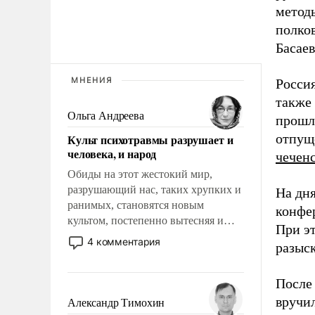
метод
полко
Басаев
МНЕНИЯ
Россия
также 
Ольга Андреева
прошл
отпущ
Культ психотравмы разрушает и
человека, и народ
чеченс
Обиды на этот жестокий мир,
разрушающий нас, таких хрупких и
На дня
ранимых, становятся новым
конфе
культом, постепенно вытесняя и
При эт
отменяя традиционное требование к
4 комментария
разыс
человеку – быть мужественным и
твердым под ударами судьбы, брать
После
на себя ответственность, помогать
слабым, идти вперед и
вручи
Александр Тимохин
адаптироваться.