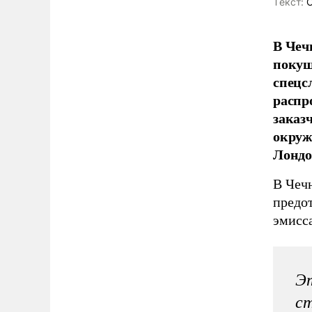
Tекст:
О
В Чеч
покуш
спецс
распр
заказ
окруж
Лондо
В Чеч
предо
эмисса
Эт
ст