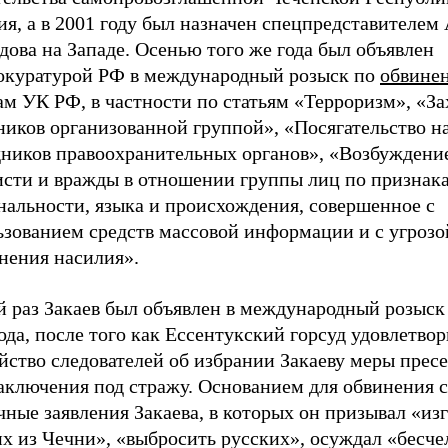
я, а в 2001 году был назначен спецпредставителем
ова на Западе. Осенью того же года был объявлен
окуратурой РФ в международный розыск по
обвине
м УК РФ, в частности по статьям «Терроризм», «За
ников организованной группой», «Посягательство н
дников правоохранительных органов», «Возбуждени
исти и вражды в отношении группы лиц по признак
нальности, языка и происхождения, совершенное с
ьзованием средств массовой информации и с угрозо
нения насилия».
 раз Закаев был объявлен в международный розыск 
ода, после того как Ессентукский горсуд удовлетво
йство следователей об избрании Закаеву меры пресе
заключения под стражу. Основанием для обвинения 
ные заявления Закаева, в которых он призывал «из
их из Чечни», «выбросить русских», осуждал «бесч