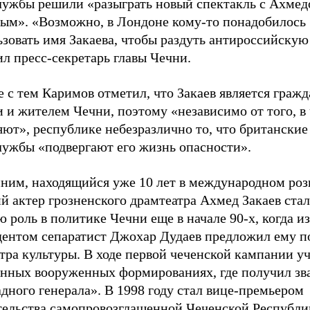
лужбы решили «разыграть новый спектакль с Ахме
вым». «Возможно, в Лондоне кому-то понадобилось
зовать имя Закаева, чтобы раздуть антироссийскую
ил пресс-секретарь главы Чечни.
 с тем Каримов отметил, что Закаев является граж
 и жителем Чечни, поэтому «независимо от того, в 
ют», республике небезразлично то, что британские
лужбы «подвергают его жизнь опасности».
ним, находящийся уже 10 лет в международном роз
 актер грозненского драмтеатра Ахмед Закаев стал
 роль в политике Чечни еще в начале 90-х, когда 
дентом сепаратист Джохар Дудаев предложил ему п
ра культуры. В ходе первой чеченской кампании уч
онных вооруженных формированиях, где получил зв
дного генерала». В 1998 году стал вице-премьером
тельства самопровозглашенной Чеченской Республи