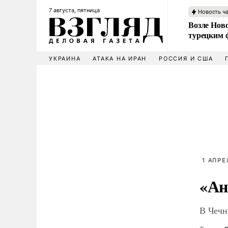
7 августа, пятница
Новость ч
Возле Ново
турецким 
УКРАИНА
АТАКА НА ИРАН
РОССИЯ И США
1 АПРЕ
«Ан
В Чечн