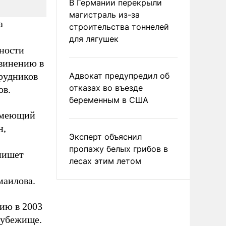
В Германии перекрыли
магистраль из-за
а
строительства тоннелей
для лягушек
сности
бвинению в
рудников
Адвокат предупредил об
отказах во въезде
ов.
беременным в США
 имеющий
н,
Эксперт объяснил
пропажу белых грибов в
 пишет
лесах этим летом
маилова.
нию в 2003
 убежище.