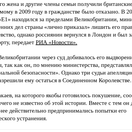
го жена и другие члены семьи получили британские
мому в 2009 году в гражданстве было отказано. В 20
 «E1» находился за пределами Великобритании, мин
нних дел страны «лично приказал» лишить его прав
вство, однако россиянин вернулся в Лондон и был 
рту, передает
РИА «Новости».
еликобритании через суд добивалось его выдворени
, так как он, по мнению министерства, представлял
нальной безопасности». Однако три судьи апелляци
азрешили ему остаться в Соединенном Королевстве.
каев, на которого якобы готовилось покушение, со
чего не известно об этой истории. Вместе с тем он 
анее действительно предпринимались попытки его
еского устранения.