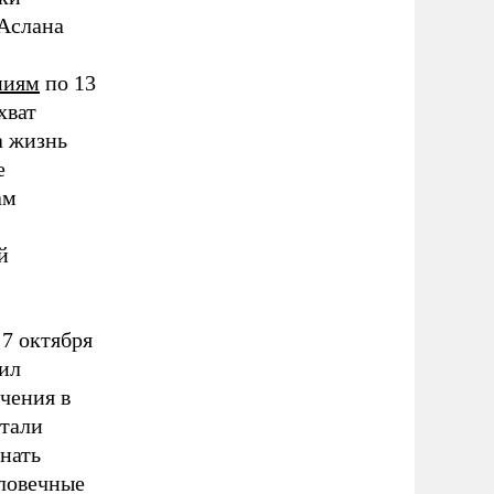
 Аслана
ниям
по 13
хват
а жизнь
е
ам
й
7 октября
рил
чения в
стали
гнать
еловечные