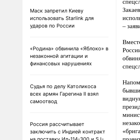
спецс
Закае
Маск запретил Киеву
исполь
использовать Starlink для
ударов по России
– заяв
Вместе
«Родина» обвинила «Яблоко» в
России
незаконной агитации и
обвиня
финансовых нарушениях
спецс
Напом
Судья по делу Католикоса
бывший
всех армян Гарегина II взял
видную
самоотвод
прези
минист
незак
Россия рассчитывает
«брига
заключить с Индией контракт
прави
на поставку Ил-114-300 и SJ-