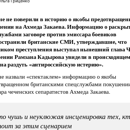
льга Гриценко
не не поверили в историю о якобы предотвраще
ении на Ахмеда Закаева. Информацию о раскры
лужбами заговоре против эмиссара боевиков
остранили британские СМИ, утверждавшие, что
чиком преступления выступал нынешний глава Ч
ении Рамзана Кадырова увидели в происходяще
на раздуть «антироссийскую истерию».
не назвали «спектаклем» информацию о якобы
твращенном британскими спецслужбами покушении
ра чеченских сепаратистов Ахмеда Закаева.
о чушь и неуклюжая инсценировка тех, к
оит за этим сценарием