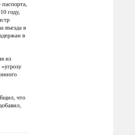
 паспорта,
10 году,
истр
а въезда в
задержан в
я из
 «угрозу
онного
общил, что
добавил,