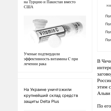
на Турцию и Пакистан вместо
США
НА
Пол
Пол
По
По
Ученые подтвердили
эффективность витамина C при
В Чечн
лечении рака
интере
загово
России
этим с
На Украине уничтожили
Альви
крупнейший склад средств
защиты Delta Plus
По ег