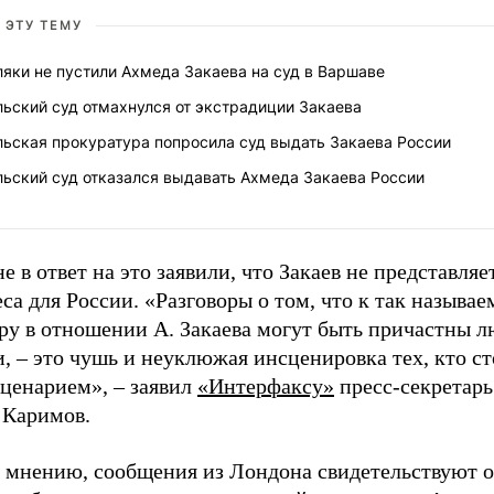
 ЭТУ ТЕМУ
яки не пустили Ахмеда Закаева на суд в Варшаве
ьский суд отмахнулся от экстрадиции Закаева
льская прокуратура попросила суд выдать Закаева России
льский суд отказался выдавать Ахмеда Закаева России
е в ответ на это заявили, что Закаев не представляе
са для России. «Разговоры о том, что к так называ
ру в отношении А. Закаева могут быть причастны л
, – это чушь и неуклюжая инсценировка тех, кто ст
ценарием», – заявил
«Интерфаксу»
пресс-секретар
 Каримов.
о мнению, сообщения из Лондона свидетельствуют о